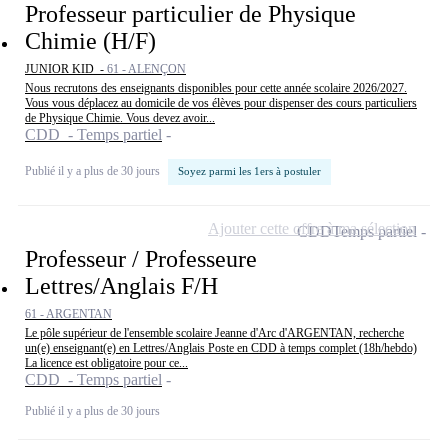
Professeur particulier de Physique
Chimie (H/F)
JUNIOR KID -
61 - ALENÇON
Nous recrutons des enseignants disponibles pour cette année scolaire 2026/2027.
Vous vous déplacez au domicile de vos élèves pour dispenser des cours particuliers
de Physique Chimie. Vous devez avoir...
CDD - Temps partiel
Publié il y a plus de 30 jours
Soyez parmi les 1ers à postuler
Ajouter cette offre à ma sélection
CDD
Temps partiel
Professeur / Professeure
Lettres/Anglais F/H
61 - ARGENTAN
Le pôle supérieur de l'ensemble scolaire Jeanne d'Arc d'ARGENTAN, recherche
un(e) enseignant(e) en Lettres/Anglais Poste en CDD à temps complet (18h/hebdo)
La licence est obligatoire pour ce...
CDD - Temps partiel
Publié il y a plus de 30 jours