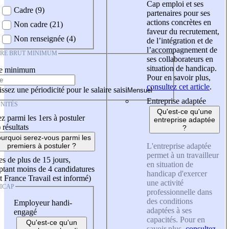
Cap emploi et ses
Cadre (9)
partenaires pour ses
actions concrètes en
Non cadre (21)
faveur du recrutement,
Non renseignée (4)
de l’intégration et de
l’accompagnement de
IRE BRUT MINIMUM
ses collaborateurs en
situation de handicap.
re minimum
Pour en savoir plus,
consultez cet article
.
ssez une périodicité pour le salaire saisi
Entreprise adaptée
NITÉS
Qu'est-ce qu'une
z parmi les 1ers à postuler
entreprise adaptée
)
résultats
?
urquoi serez-vous parmi les
L'entreprise adaptée
premiers à postuler ?
permet à un travailleur
es de plus de 15 jours,
en situation de
tant moins de 4 candidatures
handicap d'exercer
t France Travail est informé)
une activité
ICAP
professionnelle dans
des conditions
Employeur handi-
adaptées à ses
engagé
capacités. Pour en
Qu'est-ce qu'un
savoir plus,
consultez