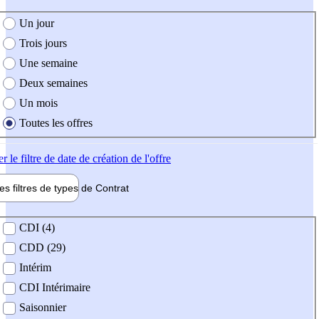
e création de l'offre
Un jour
Trois jours
Une semaine
Deux semaines
Un mois
Toutes les offres
er
le filtre de date de création de l'offre
les filtres de types de
Contrat
de contrat
CDI (4)
CDD (29)
Intérim
CDI Intérimaire
Saisonnier