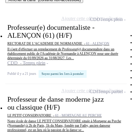
Ajouter cette offre à ma sélection
CDD
Temps plein
Professeur(e) documentaliste -
ALENÇON (61) (H/F)
RECTORAT DE L'ACADEMIE DE NORMANDIE -
61 - ALENÇON
Il s'agit d'effectuer un remplacement de Professeur(e) documentaliste dans un
établissement public de l'Académie de Normandie à ALENÇON pour une durée
déterminée du 01/09/2026 au 31/08/2027. Les...
CDD - Temps plein
Publié il y a 21 jours
Soyez parmi les 1ers à postuler
Ajouter cette offre à ma sélection
CDI
Temps partiel
Professeur de danse moderne jazz
ou classique (H/F)
LE PETIT CONSERVATOIRE -
61 - MORTAGNE AU PERCHE
Notre école de danse LE PETIT CONSERVATOIRE située à Mortagne au Perche
(Normandie) à 2h de Paris, 1h du Mans, fondée par Fathy, ancien danseur
professionnel, est un lieu où la passion de la danse se...