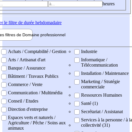
heures
er
le filtre de durée hebdomadaire
les filtres de
Domaine pro
fessionnel
ne professionel
Achats / Comptabilité / Gestion
Industrie
Arts / Artisanat d'art
Informatique /
Télécommunication
Banque / Assurance
Installation / Maintenance
Bâtiment / Travaux Publics
Marketing / Stratégie
Commerce / Vente
commerciale
Communication / Multimédia
Ressources Humaines
Conseil / Etudes
Santé (1)
Direction d'entreprise
Secrétariat / Assistanat
Espaces verts et naturels /
Services à la personne / à l
Agriculture / Pêche / Soins aux
collectivité (31)
animaux