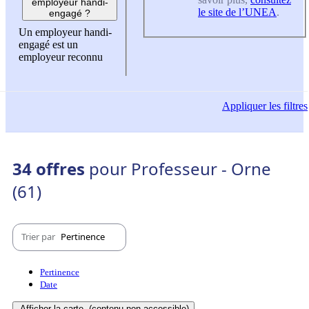
employeur handi-
le site de l’UNEA
.
engagé ?
Un employeur handi-
engagé est un
employeur reconnu
Appliquer
les filtres
34 offres
pour Professeur - Orne
(61)
Trier par
Pertinence
Pertinence
Date
Afficher la carte
(contenu non-accessible)