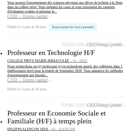
Vous assurez l'enseignement des sciences-physique aux élèves de la 6ème à la 3ème
dans un collège privé. Vous préparez les cours et vous renseignez les supports
d'évaluation scolaire et informer le...
CDD - Temps partiel
Publié il y a plus de 30 jours
Soyez parmi les 1ers à postuler
Ajouter cette offre à ma sélection
CDD
Temps partiel
Professeur en Technologie H/F
COLLEGE PRIVE MARIE-IMMACULEE -
61 - SEES
Nous recherchons un (e) professeur (e) en technologie auprès des collégiens dans 1
établissement privé pour la rentrée de Septembre 2026. Vous adapterez les méthodes
d'enseignement aux besoins...
CDD - Temps partiel
Publié il y a plus de 30 jours
Ajouter cette offre à ma sélection
CDD
Temps partiel
Professeur en Economie Sociale et
Familiale (H/F) à temps plein
EPLEFPA ALENCON SEES -
61 - ALENCON