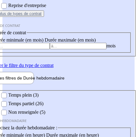
Reprise d'entreprise
plus
de types de contrat
 DE CONTRAT
ée de contrat
ée minimale (en mois)
Durée maximale (en mois)
mois
er
le filtre du type de contrat
les filtres de
Durée hebdo
madaire
 hebdomadaire
Temps plein (3)
Temps partiel (26)
Non renseignée (5)
 HEBDOMADAIRE
cisez la durée hebdomadaire :
ée minimale (en heure)
Durée maximale (en heure)