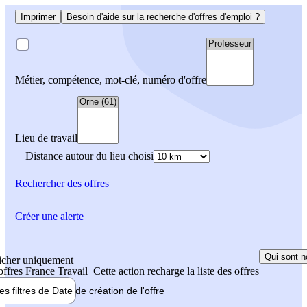
Imprimer
Besoin d'aide sur la recherche d'offres d'emploi ?
Métier, compétence, mot-clé, numéro d'offre
Lieu de travail
Distance autour du lieu choisi
Rechercher
des offres
Créer une alerte
Qui sont n
icher uniquement
 offres France Travail
Cette action recharge la liste des offres
les filtres de
Date de création
de l'offre