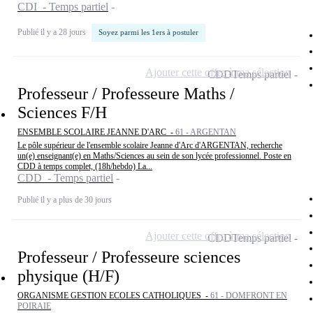
CDI - Temps partiel
Publié il y a 28 jours
Soyez parmi les 1ers à postuler
Ajouter cette offre à ma sélection
CDD
Temps partiel
Professeur / Professeure Maths /
Sciences F/H
ENSEMBLE SCOLAIRE JEANNE D'ARC -
61 - ARGENTAN
Le pôle supérieur de l'ensemble scolaire Jeanne d'Arc d'ARGENTAN, recherche
un(e) enseignant(e) en Maths/Sciences au sein de son lycée professionnel. Poste en
CDD à temps complet, (18h/hebdo) La...
CDD - Temps partiel
Publié il y a plus de 30 jours
Ajouter cette offre à ma sélection
CDD
Temps partiel
Professeur / Professeure sciences
physique (H/F)
ORGANISME GESTION ECOLES CATHOLIQUES -
61 - DOMFRONT EN
POIRAIE