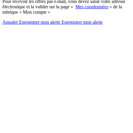
Pour recevoir les offres par e-mail, vous devez saisir votre adresse
électronique et la valider sur la page «
Mes coordonnées
» de la
rubrique « Mon compte »
Annuler
Enregistrer mon alerte
Enregistrer
mon alerte