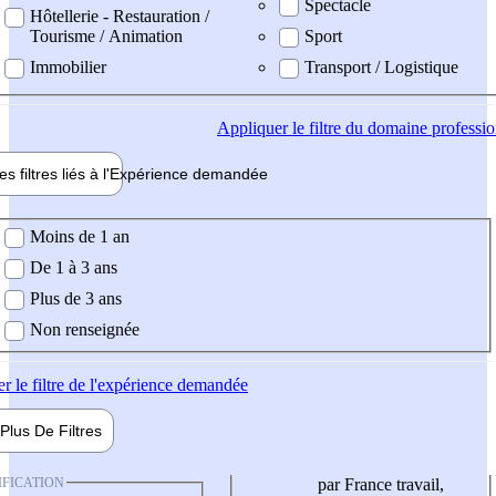
Spectacle
Hôtellerie - Restauration /
Tourisme / Animation
Sport
Immobilier
Transport / Logistique
Appliquer
le filtre du domaine professi
es filtres liés à l'
Expérience
demandée
ience demandée
Moins de 1 an
De 1 à 3 ans
Plus de 3 ans
Non renseignée
er
le filtre de l'expérience demandée
Plus De
Filtres
IFICATION
par France travail,