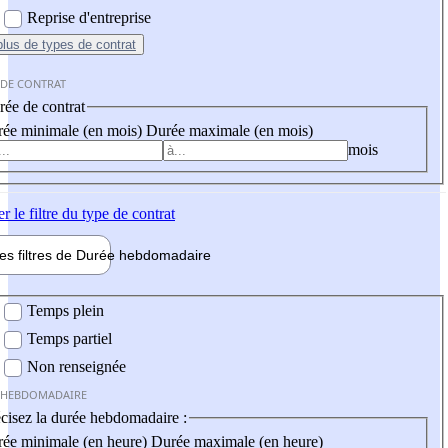
Reprise d'entreprise
plus
de types de contrat
 DE CONTRAT
ée de contrat
ée minimale (en mois)
Durée maximale (en mois)
mois
er
le filtre du type de contrat
les filtres de
Durée hebdo
madaire
 hebdomadaire
Temps plein
Temps partiel
Non renseignée
 HEBDOMADAIRE
cisez la durée hebdomadaire :
ée minimale (en heure)
Durée maximale (en heure)