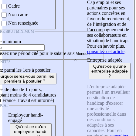
Cap emploi et ses
Cadre
partenaires pour ses
actions concrètes en
Non cadre
faveur du recrutement,
Non renseignée
de l’intégration et de
l’accompagnement de
IRE BRUT MINIMUM
ses collaborateurs en
situation de handicap.
re minimum
Pour en savoir plus,
consultez cet article
.
ssez une périodicité pour le salaire saisi
Entreprise adaptée
NITÉS
Qu'est-ce qu'une
z parmi les 1ers à postuler
entreprise adaptée
?
urquoi serez-vous parmi les
premiers à postuler ?
L'entreprise adaptée
es de plus de 15 jours,
permet à un travailleur
tant moins de 4 candidatures
en situation de
t France Travail est informé)
handicap d'exercer
ICAP
une activité
professionnelle dans
Employeur handi-
des conditions
engagé
adaptées à ses
Qu'est-ce qu'un
capacités. Pour en
employeur handi-
savoir plus,
consultez