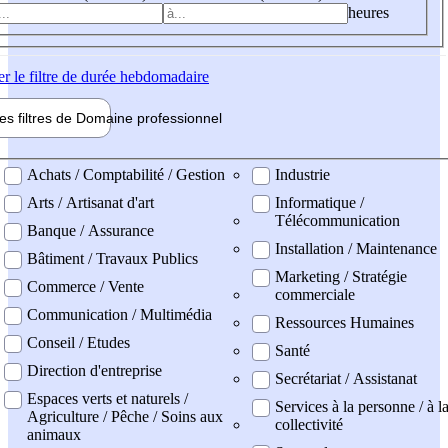
heures
er
le filtre de durée hebdomadaire
les filtres de
Domaine pro
fessionnel
ne professionel
Achats / Comptabilité / Gestion
Industrie
Arts / Artisanat d'art
Informatique /
Télécommunication
Banque / Assurance
Installation / Maintenance
Bâtiment / Travaux Publics
Marketing / Stratégie
Commerce / Vente
commerciale
Communication / Multimédia
Ressources Humaines
Conseil / Etudes
Santé
Direction d'entreprise
Secrétariat / Assistanat
Espaces verts et naturels /
Services à la personne / à l
Agriculture / Pêche / Soins aux
collectivité
animaux