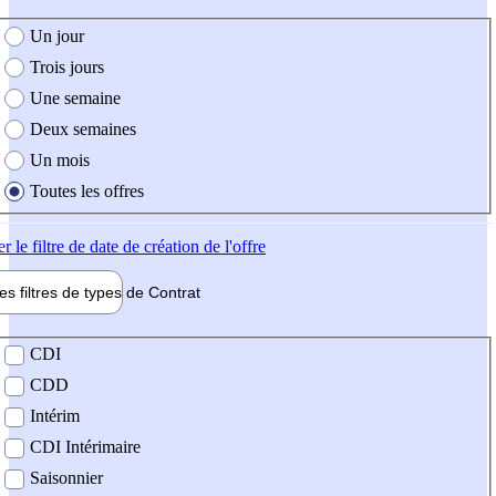
e création de l'offre
Un jour
Trois jours
Une semaine
Deux semaines
Un mois
Toutes les offres
er
le filtre de date de création de l'offre
les filtres de types de
Contrat
de contrat
CDI
CDD
Intérim
CDI Intérimaire
Saisonnier