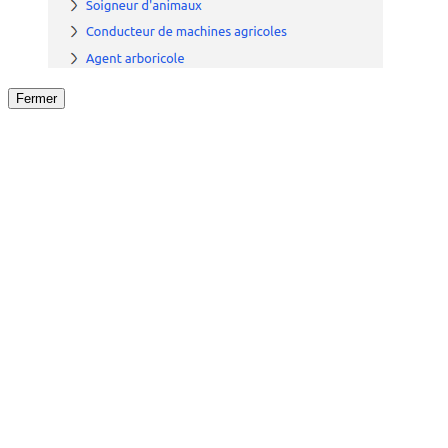
Fermer
Fermer
le détail de l'offre
/
Offre
sur
Offre précéden