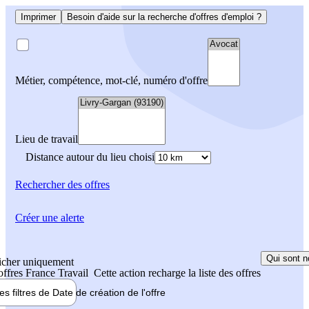
Imprimer
Besoin d'aide sur la recherche d'offres d'emploi ?
Métier, compétence, mot-clé, numéro d'offre
Lieu de travail
Distance autour du lieu choisi
Rechercher
des offres
Créer une alerte
Qui sont n
icher uniquement
 offres France Travail
Cette action recharge la liste des offres
les filtres de
Date de création
de l'offre