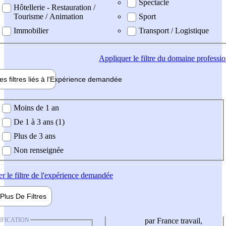
Spectacle
Hôtellerie - Restauration /
Tourisme / Animation
Sport
Immobilier
Transport / Logistique
Appliquer
le filtre du domaine professi
es filtres liés à l'
Expérience
demandée
ience demandée
Moins de 1 an
De 1 à 3 ans (1)
Plus de 3 ans
Non renseignée
er
le filtre de l'expérience demandée
Plus De
Filtres
IFICATION
par France travail,