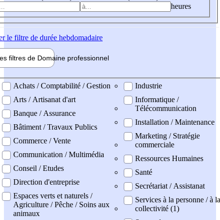
heures
er
le filtre de durée hebdomadaire
les filtres de
Domaine pro
fessionnel
ne professionel
Achats / Comptabilité / Gestion
Industrie
Arts / Artisanat d'art
Informatique /
Télécommunication
Banque / Assurance
Installation / Maintenance
Bâtiment / Travaux Publics
Marketing / Stratégie
Commerce / Vente
commerciale
Communication / Multimédia
Ressources Humaines
Conseil / Etudes
Santé
Direction d'entreprise
Secrétariat / Assistanat
Espaces verts et naturels /
Services à la personne / à l
Agriculture / Pêche / Soins aux
collectivité (1)
animaux