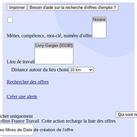
Imprimer
Besoin d'aide sur la recherche d'offres d'emploi ?
Métier, compétence, mot-clé, numéro d'offre
Lieu de travail
Distance autour du lieu choisi
Rechercher
des offres
Créer une alerte
Qui sont n
icher uniquement
 offres France Travail
Cette action recharge la liste des offres
les filtres de
Date de création
de l'offre