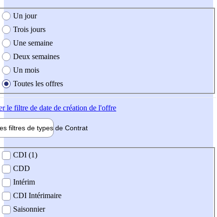
e création de l'offre
Un jour
Trois jours
Une semaine
Deux semaines
Un mois
Toutes les offres
er
le filtre de date de création de l'offre
les filtres de types de
Contrat
de contrat
CDI (1)
CDD
Intérim
CDI Intérimaire
Saisonnier