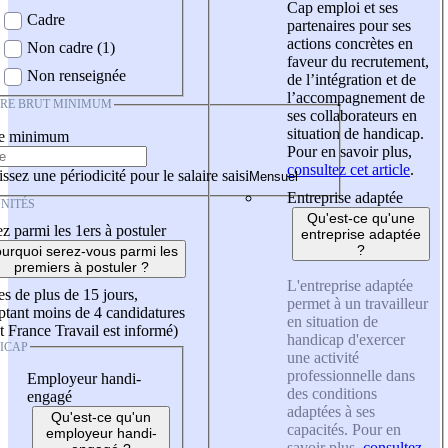
Cap emploi et ses
Cadre
partenaires pour ses
actions concrètes en
Non cadre (1)
faveur du recrutement,
Non renseignée
de l’intégration et de
l’accompagnement de
IRE BRUT MINIMUM
ses collaborateurs en
situation de handicap.
re minimum
Pour en savoir plus,
consultez cet article
.
ssez une périodicité pour le salaire saisi
Entreprise adaptée
NITÉS
Qu'est-ce qu'une
z parmi les 1ers à postuler
entreprise adaptée
?
urquoi serez-vous parmi les
premiers à postuler ?
L'entreprise adaptée
es de plus de 15 jours,
permet à un travailleur
tant moins de 4 candidatures
en situation de
t France Travail est informé)
handicap d'exercer
ICAP
une activité
professionnelle dans
Employeur handi-
des conditions
engagé
adaptées à ses
Qu'est-ce qu'un
capacités. Pour en
employeur handi-
savoir plus,
consultez