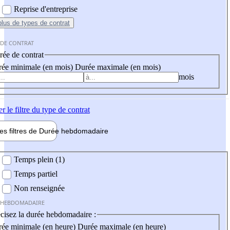
Reprise d'entreprise
plus
de types de contrat
 DE CONTRAT
ée de contrat
ée minimale (en mois)
Durée maximale (en mois)
mois
er
le filtre du type de contrat
les filtres de
Durée hebdo
madaire
 hebdomadaire
Temps plein (1)
Temps partiel
Non renseignée
 HEBDOMADAIRE
cisez la durée hebdomadaire :
ée minimale (en heure)
Durée maximale (en heure)