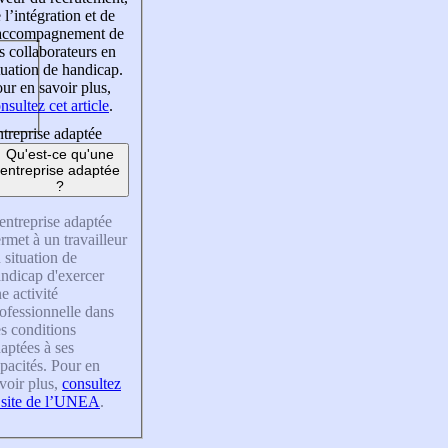
 l’intégration et de
’accompagnement de
s collaborateurs en
tuation de handicap.
ur en savoir plus,
nsultez cet article
.
treprise adaptée
Qu'est-ce qu'une
entreprise adaptée
?
entreprise adaptée
rmet à un travailleur
 situation de
ndicap d'exercer
e activité
ofessionnelle dans
s conditions
aptées à ses
pacités. Pour en
voir plus,
consultez
 site de l’UNEA
.