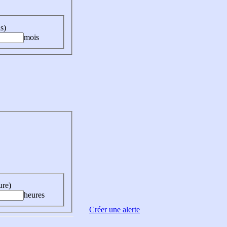
s)
mois
ure)
heures
Créer une alerte