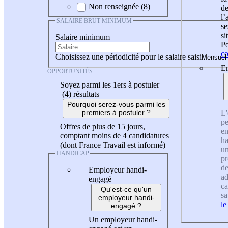
Non renseignée (8)
de
l
SALAIRE BRUT MINIMUM
se
si
Salaire minimum
Po
co
Choisissez une périodicité pour le salaire saisi
En
OPPORTUNITÉS
Soyez parmi les 1ers à postuler
(4)
résultats
Pourquoi serez-vous parmi les
L'
premiers à postuler ?
pe
Offres de plus de 15 jours,
en
comptant moins de 4 candidatures
ha
(dont France Travail est informé)
un
HANDICAP
pr
de
Employeur handi-
ad
engagé
ca
Qu'est-ce qu'un
sa
employeur handi-
le
engagé ?
Un employeur handi-