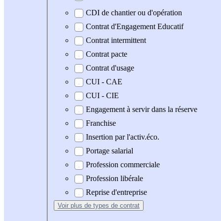
CDI de chantier ou d'opération
Contrat d'Engagement Educatif
Contrat intermittent
Contrat pacte
Contrat d'usage
CUI - CAE
CUI - CIE
Engagement à servir dans la réserve
Franchise
Insertion par l'activ.éco.
Portage salarial
Profession commerciale
Profession libérale
Reprise d'entreprise
Voir plus
de types de contrat