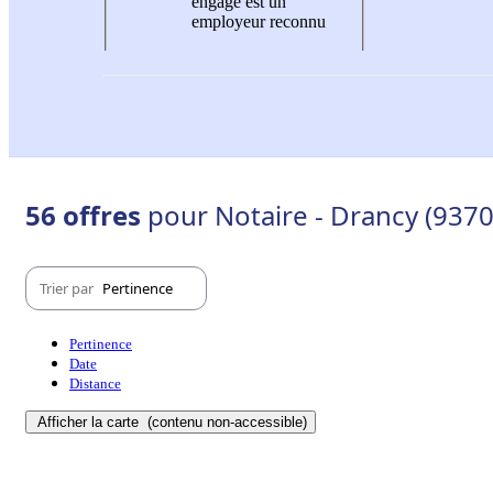
engagé est un
employeur reconnu
56 offres
pour Notaire - Drancy (9370
Trier par
Pertinence
Pertinence
Date
Distance
Afficher la carte
(contenu non-accessible)