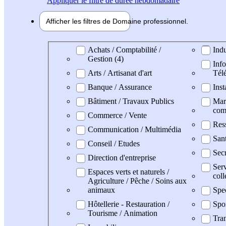
Appliquer
le filtre de durée hebdomadaire
Afficher les filtres de
Domaine pro
fessionnel
Domaine professionel
Achats / Comptabilité /
Indu
Gestion (4)
Info
Arts / Artisanat d'art
Tél
Banque / Assurance
Inst
Bâtiment / Travaux Publics
Mark
com
Commerce / Vente
Res
Communication / Multimédia
San
Conseil / Etudes
Secr
Direction d'entreprise
Serv
Espaces verts et naturels /
coll
Agriculture / Pêche / Soins aux
animaux
Spe
Hôtellerie - Restauration /
Spo
Tourisme / Animation
Tran