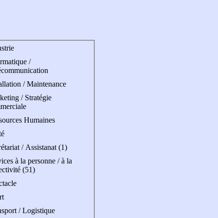
strie
rmatique /
écommunication
allation / Maintenance
eting / Stratégie
merciale
sources Humaines
té
étariat / Assistanat (1)
ices à la personne / à la
ectivité (51)
ctacle
rt
sport / Logistique