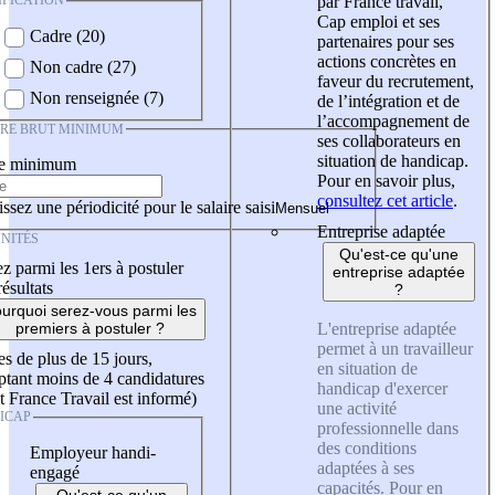
IFICATION
par France travail,
Cap emploi et ses
Cadre (20)
partenaires pour ses
actions concrètes en
Non cadre (27)
faveur du recrutement,
Non renseignée (7)
de l’intégration et de
l’accompagnement de
IRE BRUT MINIMUM
ses collaborateurs en
situation de handicap.
re minimum
Pour en savoir plus,
consultez cet article
.
ssez une périodicité pour le salaire saisi
Entreprise adaptée
NITÉS
Qu'est-ce qu'une
z parmi les 1ers à postuler
entreprise adaptée
résultats
?
urquoi serez-vous parmi les
L'entreprise adaptée
premiers à postuler ?
permet à un travailleur
es de plus de 15 jours,
en situation de
tant moins de 4 candidatures
handicap d'exercer
t France Travail est informé)
une activité
ICAP
professionnelle dans
des conditions
Employeur handi-
adaptées à ses
engagé
capacités. Pour en
Qu'est-ce qu'un