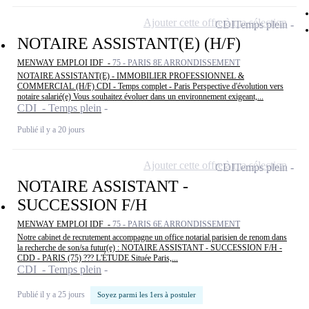
Ajouter cette offre à ma sélection
CDI
Temps plein
NOTAIRE ASSISTANT(E) (H/F)
MENWAY EMPLOI IDF -
75 - PARIS 8E ARRONDISSEMENT
NOTAIRE ASSISTANT(E) - IMMOBILIER PROFESSIONNEL &
COMMERCIAL (H/F) CDI - Temps complet - Paris Perspective d'évolution vers
notaire salarié(e) Vous souhaitez évoluer dans un environnement exigeant,...
CDI - Temps plein
Publié il y a 20 jours
Ajouter cette offre à ma sélection
CDI
Temps plein
NOTAIRE ASSISTANT -
SUCCESSION F/H
MENWAY EMPLOI IDF -
75 - PARIS 6E ARRONDISSEMENT
Notre cabinet de recrutement accompagne un office notarial parisien de renom dans
la recherche de son/sa futur(e) : NOTAIRE ASSISTANT - SUCCESSION F/H -
CDD - PARIS (75) ??? L'ÉTUDE Située Paris,...
CDI - Temps plein
Publié il y a 25 jours
Soyez parmi les 1ers à postuler