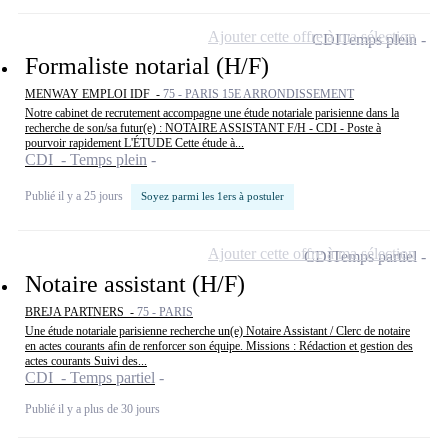
Ajouter cette offre à ma sélection
CDI
Temps plein
Formaliste notarial (H/F)
MENWAY EMPLOI IDF -
75 - PARIS 15E ARRONDISSEMENT
Notre cabinet de recrutement accompagne une étude notariale parisienne dans la
recherche de son/sa futur(e) : NOTAIRE ASSISTANT F/H - CDI - Poste à
pourvoir rapidement L'ÉTUDE Cette étude à...
CDI - Temps plein
Publié il y a 25 jours
Soyez parmi les 1ers à postuler
Ajouter cette offre à ma sélection
CDI
Temps partiel
Notaire assistant (H/F)
BREJA PARTNERS -
75 - PARIS
Une étude notariale parisienne recherche un(e) Notaire Assistant / Clerc de notaire
en actes courants afin de renforcer son équipe. Missions : Rédaction et gestion des
actes courants Suivi des...
CDI - Temps partiel
Publié il y a plus de 30 jours