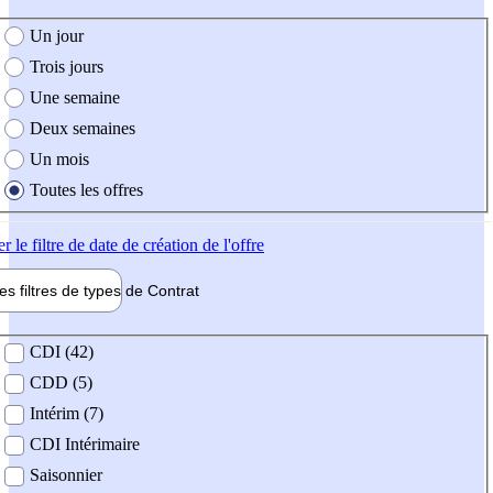
e création de l'offre
Un jour
Trois jours
Une semaine
Deux semaines
Un mois
Toutes les offres
er
le filtre de date de création de l'offre
les filtres de types de
Contrat
de contrat
CDI (42)
CDD (5)
Intérim (7)
CDI Intérimaire
Saisonnier