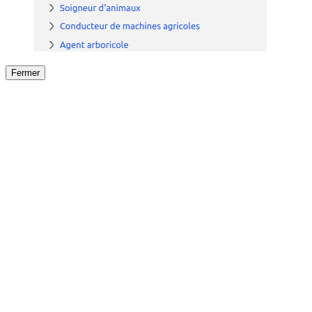
Fermer
Fermer
le détail de l'offre
/
Offre
sur
Offre précéden