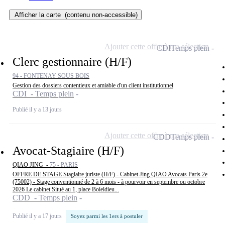
Afficher la carte
(contenu non-accessible)
Ajouter cette offre à ma sélection
CDI
Temps plein
Clerc gestionnaire (H/F)
94 - FONTENAY SOUS BOIS
Gestion des dossiers contentieux et amiable d'un client institutionnel
CDI - Temps plein
Publié il y a 13 jours
Ajouter cette offre à ma sélection
CDD
Temps plein
Avocat-Stagiaire (H/F)
QIAO JING -
75 - PARIS
OFFRE DE STAGE Stagiaire juriste (H/F) - Cabinet Jing QIAO Avocats Paris 2e
(75002) - Stage conventionné de 2 à 6 mois - à pourvoir en septembre ou octobre
2026 Le cabinet Situé au 1, place Boieldieu...
CDD - Temps plein
Publié il y a 17 jours
Soyez parmi les 1ers à postuler