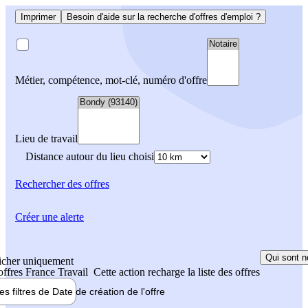
Imprimer
Besoin d'aide sur la recherche d'offres d'emploi ?
Métier, compétence, mot-clé, numéro d'offre
Lieu de travail
Distance autour du lieu choisi
Rechercher
des offres
Créer une alerte
Qui sont n
icher uniquement
 offres France Travail
Cette action recharge la liste des offres
les filtres de
Date de création
de l'offre