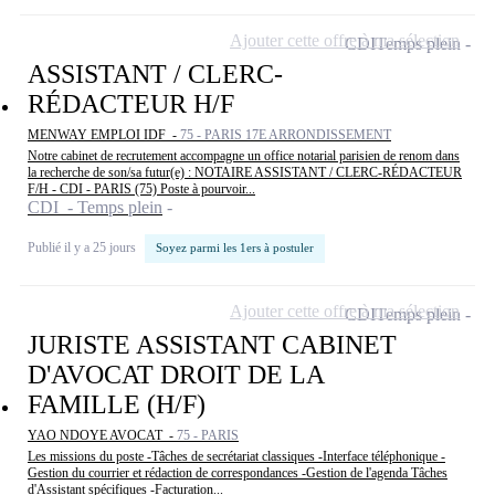
Ajouter cette offre à ma sélection
CDI
Temps plein
ASSISTANT / CLERC-
RÉDACTEUR H/F
MENWAY EMPLOI IDF -
75 - PARIS 17E ARRONDISSEMENT
Notre cabinet de recrutement accompagne un office notarial parisien de renom dans
la recherche de son/sa futur(e) : NOTAIRE ASSISTANT / CLERC-RÉDACTEUR
F/H - CDI - PARIS (75) Poste à pourvoir...
CDI - Temps plein
Publié il y a 25 jours
Soyez parmi les 1ers à postuler
Ajouter cette offre à ma sélection
CDI
Temps plein
JURISTE ASSISTANT CABINET
D'AVOCAT DROIT DE LA
FAMILLE (H/F)
YAO NDOYE AVOCAT -
75 - PARIS
Les missions du poste -Tâches de secrétariat classiques -Interface téléphonique -
Gestion du courrier et rédaction de correspondances -Gestion de l'agenda Tâches
d'Assistant spécifiques -Facturation...