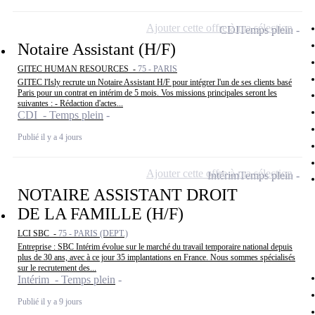
Ajouter cette offre à ma sélection
CDI
Temps plein
Notaire Assistant (H/F)
GITEC HUMAN RESOURCES -
75 - PARIS
GITEC l'Isly recrute un Notaire Assistant H/F pour intégrer l'un de ses clients basé
Paris pour un contrat en intérim de 5 mois. Vos missions principales seront les
suivantes : - Rédaction d'actes...
CDI - Temps plein
Publié il y a 4 jours
Ajouter cette offre à ma sélection
Intérim
Temps plein
NOTAIRE ASSISTANT DROIT
DE LA FAMILLE (H/F)
LCI SBC -
75 - PARIS (DEPT.)
Entreprise : SBC Intérim évolue sur le marché du travail temporaire national depuis
plus de 30 ans, avec à ce jour 35 implantations en France. Nous sommes spécialisés
sur le recrutement des...
Intérim - Temps plein
Publié il y a 9 jours