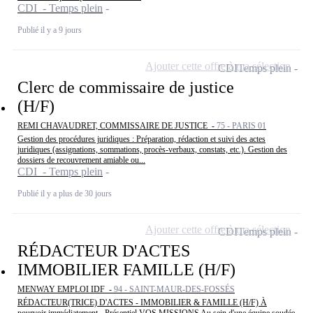
CDI - Temps plein
Publié il y a 9 jours
Ajouter cette offre à ma sélection
CDI
Temps plein
Clerc de commissaire de justice
(H/F)
REMI CHAVAUDRET, COMMISSAIRE DE JUSTICE -
75 - PARIS 01
Gestion des procédures juridiques : Préparation, rédaction et suivi des actes
juridiques (assignations, sommations, procès-verbaux, constats, etc.). Gestion des
dossiers de recouvrement amiable ou...
CDI - Temps plein
Publié il y a plus de 30 jours
Ajouter cette offre à ma sélection
CDI
Temps plein
RÉDACTEUR D'ACTES
IMMOBILIER FAMILLE (H/F)
MENWAY EMPLOI IDF -
94 - SAINT-MAUR-DES-FOSSÉS
RÉDACTEUR(TRICE) D'ACTES - IMMOBILIER & FAMILLE (H/F) À
pourvoir immédiatement - Présentiel VOS MISSIONS Au sein d'une équipe soudée