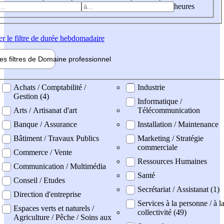
heures
er
le filtre de durée hebdomadaire
les filtres de
Domaine pro
fessionnel
ne professionel
Achats / Comptabilité /
Industrie
Gestion (4)
Informatique /
Arts / Artisanat d'art
Télécommunication
Banque / Assurance
Installation / Maintenance
Bâtiment / Travaux Publics
Marketing / Stratégie
commerciale
Commerce / Vente
Ressources Humaines
Communication / Multimédia
Santé
Conseil / Etudes
Secrétariat / Assistanat (1)
Direction d'entreprise
Services à la personne / à l
Espaces verts et naturels /
collectivité (49)
Agriculture / Pêche / Soins aux