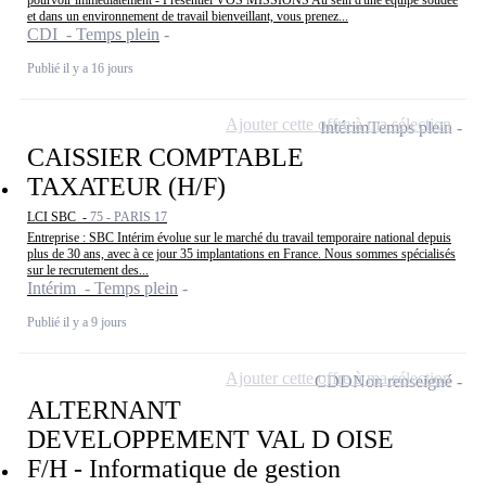
et dans un environnement de travail bienveillant, vous prenez...
CDI - Temps plein
Publié il y a 16 jours
Ajouter cette offre à ma sélection
Intérim
Temps plein
CAISSIER COMPTABLE
TAXATEUR (H/F)
LCI SBC -
75 - PARIS 17
Entreprise : SBC Intérim évolue sur le marché du travail temporaire national depuis
plus de 30 ans, avec à ce jour 35 implantations en France. Nous sommes spécialisés
sur le recrutement des...
Intérim - Temps plein
Publié il y a 9 jours
Ajouter cette offre à ma sélection
CDD
Non renseigné
ALTERNANT
DEVELOPPEMENT VAL D OISE
F/H - Informatique de gestion