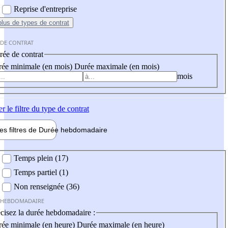
Reprise d'entreprise
plus
de types de contrat
 DE CONTRAT
ée de contrat
ée minimale (en mois)
Durée maximale (en mois)
mois
er
le filtre du type de contrat
les filtres de
Durée hebdo
madaire
 hebdomadaire
Temps plein (17)
Temps partiel (1)
Non renseignée (36)
 HEBDOMADAIRE
cisez la durée hebdomadaire :
ée minimale (en heure)
Durée maximale (en heure)