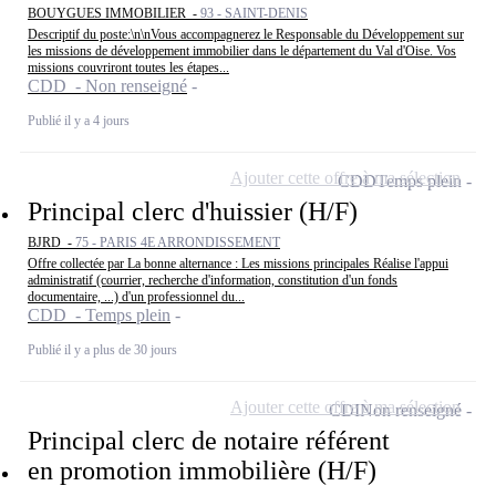
BOUYGUES IMMOBILIER -
93 - SAINT-DENIS
Descriptif du poste:\n\nVous accompagnerez le Responsable du Développement sur
les missions de développement immobilier dans le département du Val d'Oise. Vos
missions couvriront toutes les étapes...
CDD - Non renseigné
Publié il y a 4 jours
Ajouter cette offre à ma sélection
CDD
Temps plein
Principal clerc d'huissier (H/F)
BJRD -
75 - PARIS 4E ARRONDISSEMENT
Offre collectée par La bonne alternance : Les missions principales Réalise l'appui
administratif (courrier, recherche d'information, constitution d'un fonds
documentaire, ...) d'un professionnel du...
CDD - Temps plein
Publié il y a plus de 30 jours
Ajouter cette offre à ma sélection
CDI
Non renseigné
Principal clerc de notaire référent
en promotion immobilière (H/F)