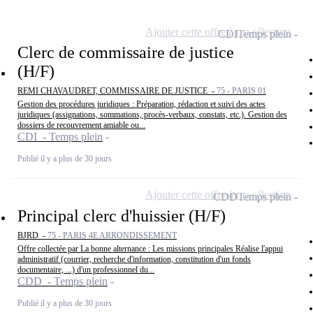
Ajouter cette offre à ma sélection
CDI
Temps plein
Clerc de commissaire de justice
(H/F)
REMI CHAVAUDRET, COMMISSAIRE DE JUSTICE -
75 - PARIS 01
Gestion des procédures juridiques : Préparation, rédaction et suivi des actes
juridiques (assignations, sommations, procès-verbaux, constats, etc.). Gestion des
dossiers de recouvrement amiable ou...
CDI - Temps plein
Publié il y a plus de 30 jours
Ajouter cette offre à ma sélection
CDD
Temps plein
Principal clerc d'huissier (H/F)
BJRD -
75 - PARIS 4E ARRONDISSEMENT
Offre collectée par La bonne alternance : Les missions principales Réalise l'appui
administratif (courrier, recherche d'information, constitution d'un fonds
documentaire, ...) d'un professionnel du...
CDD - Temps plein
Publié il y a plus de 30 jours