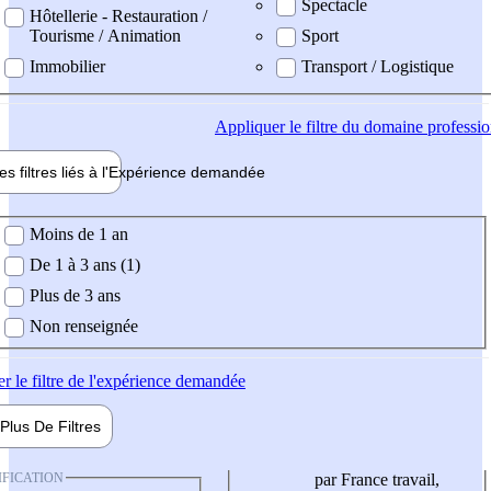
Spectacle
Hôtellerie - Restauration /
Tourisme / Animation
Sport
Immobilier
Transport / Logistique
Appliquer
le filtre du domaine professi
es filtres liés à l'
Expérience
demandée
ience demandée
Moins de 1 an
De 1 à 3 ans (1)
Plus de 3 ans
Non renseignée
er
le filtre de l'expérience demandée
Plus De
Filtres
IFICATION
par France travail,