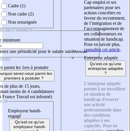
Cap emploi et ses
Cadre (1)
partenaires pour ses
actions concrètes en
Non cadre (2)
faveur du recrutement,
Non renseignée
de l’intégration et de
l’accompagnement de
IRE BRUT MINIMUM
ses collaborateurs en
situation de handicap.
re minimum
Pour en savoir plus,
consultez cet article
.
ssez une périodicité pour le salaire saisi
Entreprise adaptée
NITÉS
Qu'est-ce qu'une
z parmi les 1ers à postuler
entreprise adaptée
?
urquoi serez-vous parmi les
premiers à postuler ?
L'entreprise adaptée
es de plus de 15 jours,
permet à un travailleur
tant moins de 4 candidatures
en situation de
t France Travail est informé)
handicap d'exercer
ICAP
une activité
professionnelle dans
Employeur handi-
des conditions
engagé
adaptées à ses
Qu'est-ce qu'un
capacités. Pour en
employeur handi-
savoir plus,
consultez