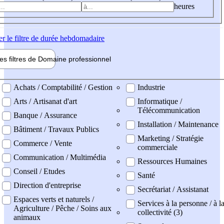
heures
er
le filtre de durée hebdomadaire
les filtres de
Domaine pro
fessionnel
ne professionel
Achats / Comptabilité / Gestion
Industrie
Arts / Artisanat d'art
Informatique /
Télécommunication
Banque / Assurance
Installation / Maintenance
Bâtiment / Travaux Publics
Marketing / Stratégie
Commerce / Vente
commerciale
Communication / Multimédia
Ressources Humaines
Conseil / Etudes
Santé
Direction d'entreprise
Secrétariat / Assistanat
Espaces verts et naturels /
Services à la personne / à l
Agriculture / Pêche / Soins aux
collectivité (3)
animaux