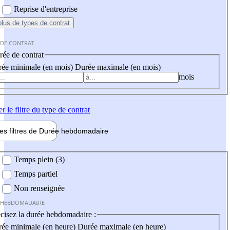
Reprise d'entreprise
plus
de types de contrat
 DE CONTRAT
ée de contrat
ée minimale (en mois)
Durée maximale (en mois)
mois
er
le filtre du type de contrat
les filtres de
Durée hebdo
madaire
 hebdomadaire
Temps plein (3)
Temps partiel
Non renseignée
 HEBDOMADAIRE
cisez la durée hebdomadaire :
ée minimale (en heure)
Durée maximale (en heure)