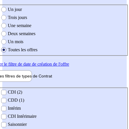
e création de l'offre
Un jour
Trois jours
Une semaine
Deux semaines
Un mois
Toutes les offres
er
le filtre de date de création de l'offre
les filtres de types de
Contrat
de contrat
CDI (2)
CDD (1)
Intérim
CDI Intérimaire
Saisonnier