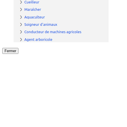
Fermer
Fermer
le détail de l'offre
/
Offre
sur
Offre précéden