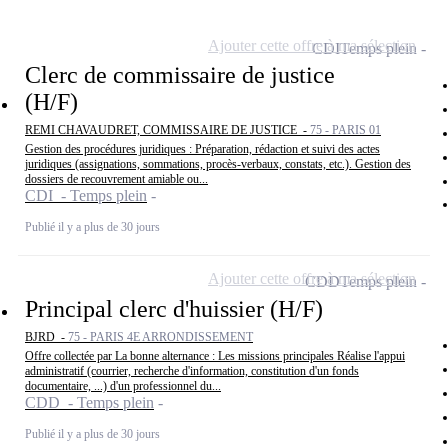
Ajouter cette offre à ma sélection
CDI
Temps plein
Clerc de commissaire de justice
(H/F)
REMI CHAVAUDRET, COMMISSAIRE DE JUSTICE -
75 - PARIS 01
Gestion des procédures juridiques : Préparation, rédaction et suivi des actes
juridiques (assignations, sommations, procès-verbaux, constats, etc.). Gestion des
dossiers de recouvrement amiable ou...
CDI - Temps plein
Publié il y a plus de 30 jours
Ajouter cette offre à ma sélection
CDD
Temps plein
Principal clerc d'huissier (H/F)
BJRD -
75 - PARIS 4E ARRONDISSEMENT
Offre collectée par La bonne alternance : Les missions principales Réalise l'appui
administratif (courrier, recherche d'information, constitution d'un fonds
documentaire, ...) d'un professionnel du...
CDD - Temps plein
Publié il y a plus de 30 jours