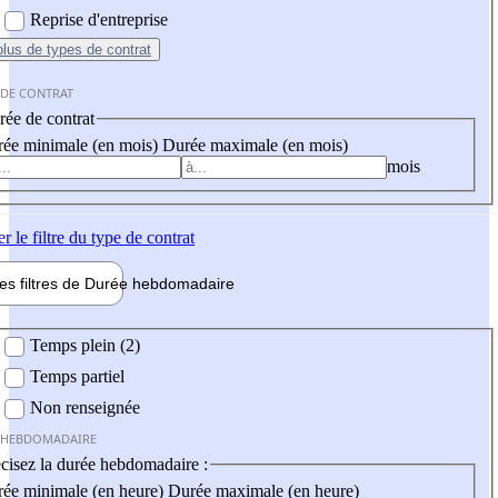
Reprise d'entreprise
plus
de types de contrat
 DE CONTRAT
ée de contrat
ée minimale (en mois)
Durée maximale (en mois)
mois
er
le filtre du type de contrat
les filtres de
Durée hebdo
madaire
 hebdomadaire
Temps plein (2)
Temps partiel
Non renseignée
 HEBDOMADAIRE
cisez la durée hebdomadaire :
ée minimale (en heure)
Durée maximale (en heure)