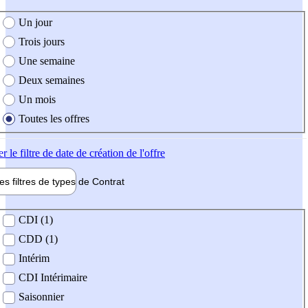
e création de l'offre
Un jour
Trois jours
Une semaine
Deux semaines
Un mois
Toutes les offres
er
le filtre de date de création de l'offre
les filtres de types de
Contrat
de contrat
CDI (1)
CDD (1)
Intérim
CDI Intérimaire
Saisonnier