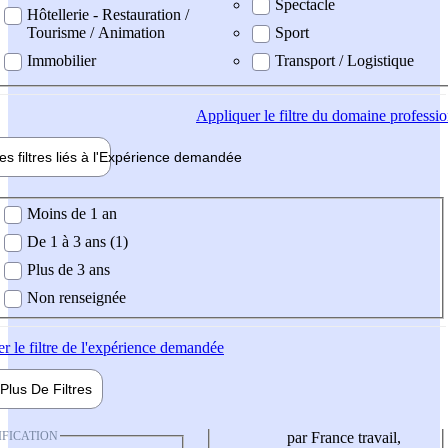
Spectacle
Hôtellerie - Restauration /
Tourisme / Animation
Sport
Immobilier
Transport / Logistique
Appliquer
le filtre du domaine professi
es filtres liés à l'
Expérience
demandée
ience demandée
Moins de 1 an
De 1 à 3 ans (1)
Plus de 3 ans
Non renseignée
er
le filtre de l'expérience demandée
Plus De
Filtres
IFICATION
par France travail,