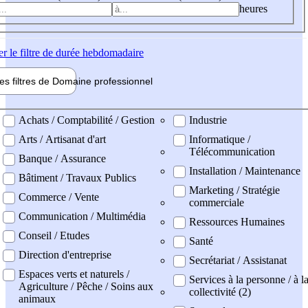
heures
er
le filtre de durée hebdomadaire
les filtres de
Domaine pro
fessionnel
ne professionel
Achats / Comptabilité / Gestion
Industrie
Arts / Artisanat d'art
Informatique /
Télécommunication
Banque / Assurance
Installation / Maintenance
Bâtiment / Travaux Publics
Marketing / Stratégie
Commerce / Vente
commerciale
Communication / Multimédia
Ressources Humaines
Conseil / Etudes
Santé
Direction d'entreprise
Secrétariat / Assistanat
Espaces verts et naturels /
Services à la personne / à l
Agriculture / Pêche / Soins aux
collectivité (2)
animaux