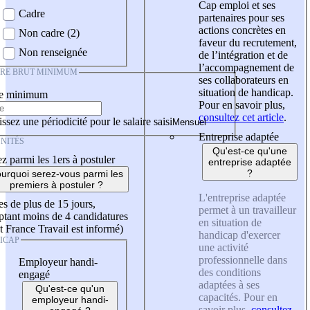
Cap emploi et ses
Cadre
partenaires pour ses
actions concrètes en
Non cadre (2)
faveur du recrutement,
Non renseignée
de l’intégration et de
l’accompagnement de
IRE BRUT MINIMUM
ses collaborateurs en
situation de handicap.
re minimum
Pour en savoir plus,
consultez cet article
.
ssez une périodicité pour le salaire saisi
Entreprise adaptée
NITÉS
Qu'est-ce qu'une
z parmi les 1ers à postuler
entreprise adaptée
?
urquoi serez-vous parmi les
premiers à postuler ?
L'entreprise adaptée
es de plus de 15 jours,
permet à un travailleur
tant moins de 4 candidatures
en situation de
t France Travail est informé)
handicap d'exercer
ICAP
une activité
professionnelle dans
Employeur handi-
des conditions
engagé
adaptées à ses
Qu'est-ce qu'un
capacités. Pour en
employeur handi-
savoir plus,
consultez