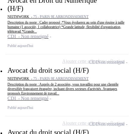
Avocat en Droit du Numérique
(H/F)
NEITHWORK -
75 - PARIS 9E ARRONDISSEMENT
Description du poste : Cadre proposé :*Vous évoluerez au sein d'une équipe à taille
humaine (1 associée, 1 collaboratrice) *Grande latitude, flexibilité d'organisation,
télétravail *Grande...
CDI - Non renseigné
Publié aujourd'hui
Ajouter cette offre à ma sélection
CDI
Non renseigné
Avocat du droit social (H/F)
NEITHWORK -
75 - PARIS 9E ARRONDISSEMENT
Description du poste : Auprès de 2 associées, vous travaillez pour une clientèle
diversifiée françaiseet étrangère, incluant divers secteurs d'activités. Avantages
proposés Environnement de travail...
CDI - Non renseigné
Publié aujourd'hui
Ajouter cette offre à ma sélection
CDI
Non renseigné
Avocat du droit social (H/F)