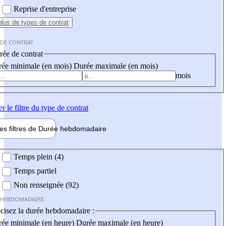
Reprise d'entreprise
plus
de types de contrat
 DE CONTRAT
ée de contrat
ée minimale (en mois)
Durée maximale (en mois)
mois
er
le filtre du type de contrat
les filtres de
Durée hebdo
madaire
 hebdomadaire
Temps plein (4)
Temps partiel
Non renseignée (92)
 HEBDOMADAIRE
cisez la durée hebdomadaire :
ée minimale (en heure)
Durée maximale (en heure)