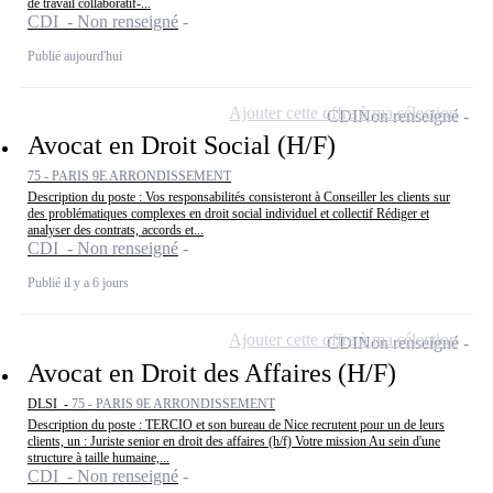
de travail collaboratif-...
CDI - Non renseigné
Publié aujourd'hui
Ajouter cette offre à ma sélection
CDI
Non renseigné
Avocat en Droit Social (H/F)
75 - PARIS 9E ARRONDISSEMENT
Description du poste : Vos responsabilités consisteront à Conseiller les clients sur
des problématiques complexes en droit social individuel et collectif Rédiger et
analyser des contrats, accords et...
CDI - Non renseigné
Publié il y a 6 jours
Ajouter cette offre à ma sélection
CDI
Non renseigné
Avocat en Droit des Affaires (H/F)
DLSI -
75 - PARIS 9E ARRONDISSEMENT
Description du poste : TERCIO et son bureau de Nice recrutent pour un de leurs
clients, un : Juriste senior en droit des affaires (h/f) Votre mission Au sein d'une
structure à taille humaine,...
CDI - Non renseigné