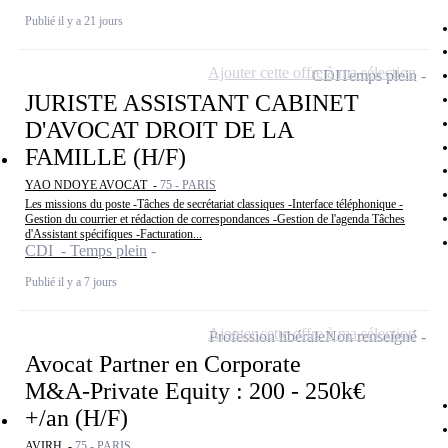
Publié il y a 21 jours
Ajouter cette offre à ma sélection
CDI
Temps plein
JURISTE ASSISTANT CABINET
D'AVOCAT DROIT DE LA
FAMILLE (H/F)
YAO NDOYE AVOCAT -
75 - PARIS
Les missions du poste -Tâches de secrétariat classiques -Interface téléphonique -
Gestion du courrier et rédaction de correspondances -Gestion de l'agenda Tâches
d'Assistant spécifiques -Facturation...
CDI - Temps plein
Publié il y a 7 jours
Ajouter cette offre à ma sélection
Profession libérale
Non renseigné
Avocat Partner en Corporate
M&A-Private Equity : 200 - 250k€
+/an (H/F)
AVIRH -
75 - PARIS