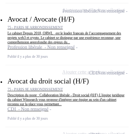
Ajouter cette offre à ma sélection
Profession libérale
Non renseigné
Avocat / Avocate (H/F)
75 - PARIS 9E ARRONDISSEMENT
Le cabinet Depuis 2018, ORWL_ est le leader français de l’accompagnement des
projets web3 et crypto. Le cabinet se distingue par une expérience reconnue, une
compréhension approfondie des enjeux du...
Profession libérale - Non renseigné
Publié il y a plus de 30 jours
Ajouter cette offre à ma sélection
CDI
Non renseigné
Avocat du droit social (H/F)
75 - PARIS 9E ARRONDISSEMENT
Description du poste : Collaboration libérale - Droit social (H/F) L'équipe juridique
du cabinet Winsearch vous propose d'intégrer une équipe au sein d'un cabinet
reconnu sur la place vous permettant...
CDI - Non renseigné
Publié il y a plus de 30 jours
Ajouter cette offre à ma sélection