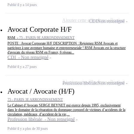
Publié il y a 14 jours
Ajouter cette offre à ma sélection
CDI
Non renseigné
Avocat Corporate H/F
RSM -
75 - PARIS 9E ARRONDISSEMENT
POSTE : Avocat Corporate H/F DESCRIPTION : Rejoignez RSM Avocats et
participez à une aventure humaine et entrepreneuriale ! RSM Avocats est la structure
d'avocats du réseau RSM en France, 6 réseau...
CDI - Non renseigné
Publié il y a 27 jours
Ajouter cette offre à ma sélection
Profession libérale
Non renseigné
Avocat / Avocate (H/F)
75 - PARIS 3E ARRONDISSEMENT
Le Cabinet d’Avocats SERGE BEYNET qui exerce depuis 1995, exclusivement
dans le domaine de la réparation du dommage corporel de victimes d’accidents de la
circulation, médicaux, d’accident de la vie,...
Profession libérale - Non renseigné
Publié il y a plus de 30 jours