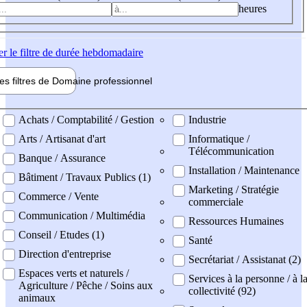
heures
er
le filtre de durée hebdomadaire
les filtres de
Domaine pro
fessionnel
ne professionel
Achats / Comptabilité / Gestion
Industrie
Arts / Artisanat d'art
Informatique /
Télécommunication
Banque / Assurance
Installation / Maintenance
Bâtiment / Travaux Publics (1)
Marketing / Stratégie
Commerce / Vente
commerciale
Communication / Multimédia
Ressources Humaines
Conseil / Etudes (1)
Santé
Direction d'entreprise
Secrétariat / Assistanat (2)
Espaces verts et naturels /
Services à la personne / à l
Agriculture / Pêche / Soins aux
collectivité (92)
animaux