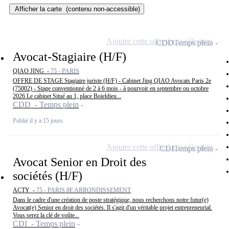
Afficher la carte
(contenu non-accessible)
Ajouter cette offre à ma sélection
CDD
Temps plein
Avocat-Stagiaire (H/F)
QIAO JING -
75 - PARIS
OFFRE DE STAGE Stagiaire juriste (H/F) - Cabinet Jing QIAO Avocats Paris 2e
(75002) - Stage conventionné de 2 à 6 mois - à pourvoir en septembre ou octobre
2026 Le cabinet Situé au 1, place Boieldieu...
CDD - Temps plein
Publié il y a 15 jours
Ajouter cette offre à ma sélection
CDI
Temps plein
Avocat Senior en Droit des
sociétés (H/F)
ACTY -
75 - PARIS 8E ARRONDISSEMENT
Dans le cadre d'une création de poste stratégique, nous recherchons notre futur(e)
Avocat(e) Senior en droit des sociétés. Il s'agit d'un véritable projet entrepreneurial.
Vous serez la clé de voûte...
CDI - Temps plein