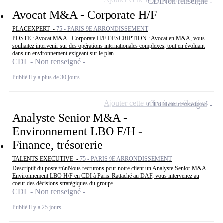
CDI
Non renseigné
Avocat M&A - Corporate H/F
PLACEXPERT -
75 - PARIS 9E ARRONDISSEMENT
POSTE : Avocat M&A - Corporate H/F DESCRIPTION : Avocat en M&A, vous
souhaitez intervenir sur des opérations internationales complexes, tout en évoluant
dans un environnement exigeant sur le plan...
CDI - Non renseigné
Publié il y a plus de 30 jours
Ajouter cette offre à ma sélection
CDI
Non renseigné
Analyste Senior M&A -
Environnement LBO F/H -
Finance, trésorerie
TALENTS EXECUTIVE -
75 - PARIS 9E ARRONDISSEMENT
Descriptif du poste:\n\nNous recrutons pour notre client un Analyste Senior M&A -
Environnement LBO H/F en CDI à Paris. Rattaché au DAF, vous intervenez au
coeur des décisions stratégiques du groupe...
CDI - Non renseigné
Publié il y a 25 jours