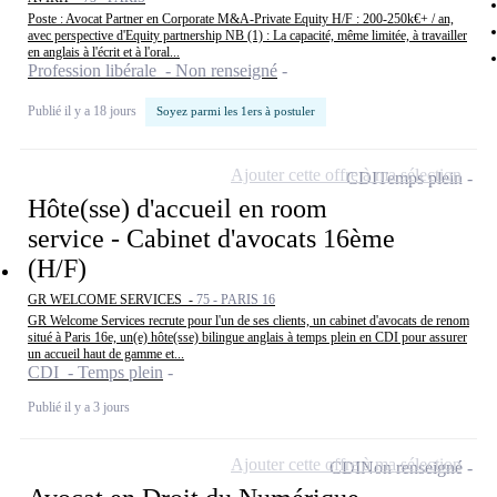
Poste : Avocat Partner en Corporate M&A-Private Equity H/F : 200-250k€+ / an,
avec perspective d'Equity partnership NB (1) : La capacité, même limitée, à travailler
en anglais à l'écrit et à l'oral...
Profession libérale - Non renseigné
Publié il y a 18 jours
Soyez parmi les 1ers à postuler
Ajouter cette offre à ma sélection
CDI
Temps plein
Hôte(sse) d'accueil en room
service - Cabinet d'avocats 16ème
(H/F)
GR WELCOME SERVICES -
75 - PARIS 16
GR Welcome Services recrute pour l'un de ses clients, un cabinet d'avocats de renom
situé à Paris 16e, un(e) hôte(sse) bilingue anglais à temps plein en CDI pour assurer
un accueil haut de gamme et...
CDI - Temps plein
Publié il y a 3 jours
Ajouter cette offre à ma sélection
CDI
Non renseigné