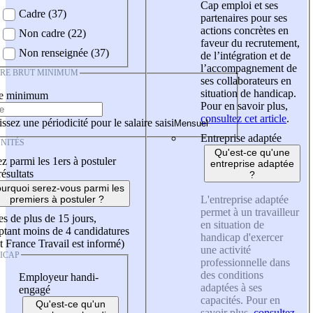
Cap emploi et ses
Cadre (37)
partenaires pour ses
actions concrètes en
Non cadre (22)
faveur du recrutement,
Non renseignée (37)
de l’intégration et de
l’accompagnement de
IRE BRUT MINIMUM
ses collaborateurs en
situation de handicap.
re minimum
Pour en savoir plus,
consultez cet article
.
ssez une périodicité pour le salaire saisi
Entreprise adaptée
NITÉS
Qu'est-ce qu'une
z parmi les 1ers à postuler
entreprise adaptée
résultats
?
urquoi serez-vous parmi les
L'entreprise adaptée
premiers à postuler ?
permet à un travailleur
es de plus de 15 jours,
en situation de
tant moins de 4 candidatures
handicap d'exercer
t France Travail est informé)
une activité
ICAP
professionnelle dans
des conditions
Employeur handi-
adaptées à ses
engagé
capacités. Pour en
Qu'est-ce qu'un
savoir plus,
consultez