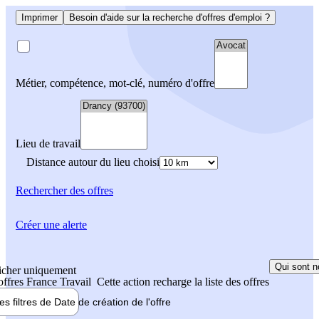
Imprimer
Besoin d'aide sur la recherche d'offres d'emploi ?
Métier, compétence, mot-clé, numéro d'offre
Lieu de travail
Distance autour du lieu choisi
Rechercher
des offres
Créer une alerte
Qui sont n
icher uniquement
 offres France Travail
Cette action recharge la liste des offres
les filtres de
Date de création
de l'offre