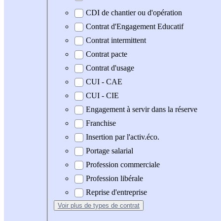
CDI de chantier ou d'opération
Contrat d'Engagement Educatif
Contrat intermittent
Contrat pacte
Contrat d'usage
CUI - CAE
CUI - CIE
Engagement à servir dans la réserve
Franchise
Insertion par l'activ.éco.
Portage salarial
Profession commerciale
Profession libérale
Reprise d'entreprise
Voir plus
de types de contrat