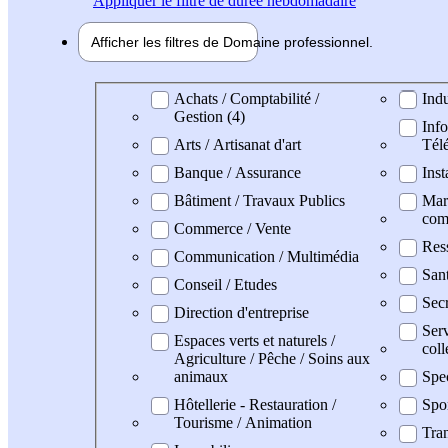
Appliquer
le filtre de durée hebdomadaire
Afficher les filtres de
Domaine pro
fessionnel
Domaine professionel
Achats / Comptabilité /
Indu
Gestion (4)
Info
Arts / Artisanat d'art
Tél
Banque / Assurance
Inst
Bâtiment / Travaux Publics
Mark
com
Commerce / Vente
Res
Communication / Multimédia
San
Conseil / Etudes
Secr
Direction d'entreprise
Serv
Espaces verts et naturels /
coll
Agriculture / Pêche / Soins aux
animaux
Spe
Hôtellerie - Restauration /
Spo
Tourisme / Animation
Tran