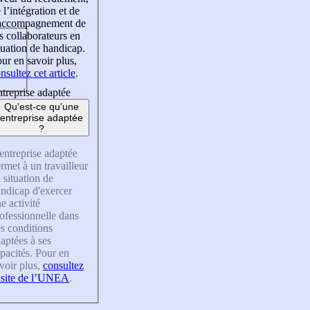
 l’intégration et de
’accompagnement de
s collaborateurs en
tuation de handicap.
ur en savoir plus,
nsultez cet article
.
treprise adaptée
Qu'est-ce qu'une
entreprise adaptée
?
entreprise adaptée
rmet à un travailleur
 situation de
ndicap d'exercer
e activité
ofessionnelle dans
s conditions
aptées à ses
pacités. Pour en
voir plus,
consultez
 site de l’UNEA
.