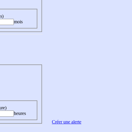
s)
mois
ure)
heures
Créer une alerte