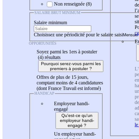
Non renseignée (8)
de
l
SALAIRE BRUT MINIMUM
se
si
Salaire minimum
Po
co
Choisissez une périodicité pour le salaire saisi
En
OPPORTUNITÉS
Soyez parmi les 1ers à postuler
(4)
résultats
Pourquoi serez-vous parmi les
L'
premiers à postuler ?
pe
Offres de plus de 15 jours,
en
comptant moins de 4 candidatures
ha
(dont France Travail est informé)
un
HANDICAP
pr
de
Employeur handi-
ad
engagé
ca
Qu'est-ce qu'un
sa
employeur handi-
le
engagé ?
Un employeur handi-