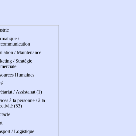
strie
rmatique /
écommunication
allation / Maintenance
eting / Stratégie
merciale
sources Humaines
té
étariat / Assistanat (1)
ices à la personne / à la
ectivité (53)
ctacle
rt
sport / Logistique