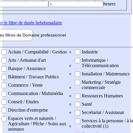
heures
er
le filtre de durée hebdomadaire
les filtres de
Domaine pro
fessionnel
ne professionel
Achats / Comptabilité / Gestion
Industrie
Arts / Artisanat d'art
Informatique /
Télécommunication
Banque / Assurance
Installation / Maintenance
Bâtiment / Travaux Publics
Marketing / Stratégie
Commerce / Vente
commerciale
Communication / Multimédia
Ressources Humaines
Conseil / Etudes
Santé
Direction d'entreprise
Secrétariat / Assistanat
Espaces verts et naturels /
Services à la personne / à l
Agriculture / Pêche / Soins aux
collectivité (1)
animaux