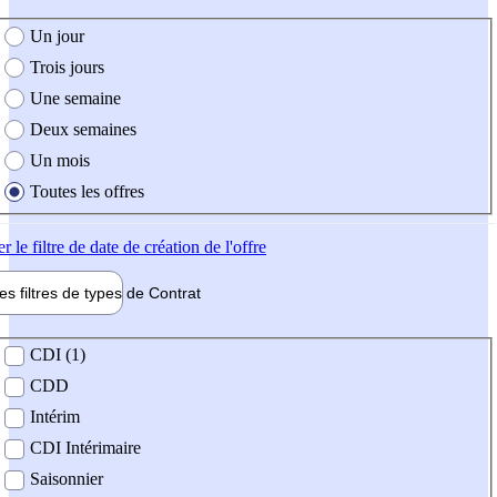
e création de l'offre
Un jour
Trois jours
Une semaine
Deux semaines
Un mois
Toutes les offres
er
le filtre de date de création de l'offre
les filtres de types de
Contrat
de contrat
CDI (1)
CDD
Intérim
CDI Intérimaire
Saisonnier