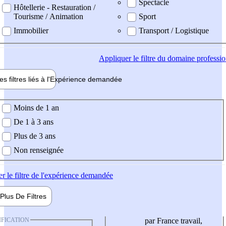
Spectacle
Hôtellerie - Restauration /
Tourisme / Animation
Sport
Immobilier
Transport / Logistique
Appliquer
le filtre du domaine professi
es filtres liés à l'
Expérience
demandée
ience demandée
Moins de 1 an
De 1 à 3 ans
Plus de 3 ans
Non renseignée
er
le filtre de l'expérience demandée
Plus De
Filtres
IFICATION
par France travail,