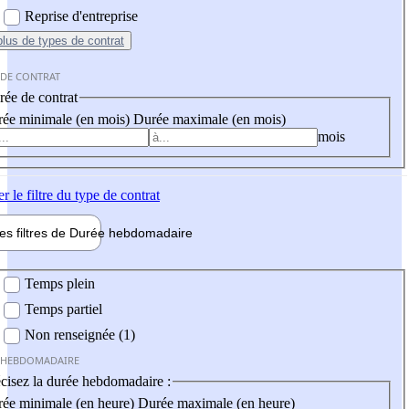
Reprise d'entreprise
plus
de types de contrat
 DE CONTRAT
ée de contrat
ée minimale (en mois)
Durée maximale (en mois)
mois
er
le filtre du type de contrat
les filtres de
Durée hebdo
madaire
 hebdomadaire
Temps plein
Temps partiel
Non renseignée (1)
 HEBDOMADAIRE
cisez la durée hebdomadaire :
ée minimale (en heure)
Durée maximale (en heure)