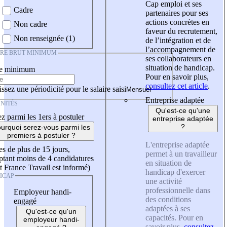
Cap emploi et ses
Cadre
partenaires pour ses
actions concrètes en
Non cadre
faveur du recrutement,
Non renseignée (1)
de l’intégration et de
l’accompagnement de
IRE BRUT MINIMUM
ses collaborateurs en
situation de handicap.
re minimum
Pour en savoir plus,
consultez cet article
.
ssez une périodicité pour le salaire saisi
Entreprise adaptée
NITÉS
Qu'est-ce qu'une
z parmi les 1ers à postuler
entreprise adaptée
?
urquoi serez-vous parmi les
premiers à postuler ?
L'entreprise adaptée
es de plus de 15 jours,
permet à un travailleur
tant moins de 4 candidatures
en situation de
t France Travail est informé)
handicap d'exercer
ICAP
une activité
professionnelle dans
Employeur handi-
des conditions
engagé
adaptées à ses
Qu'est-ce qu'un
capacités. Pour en
employeur handi-
savoir plus,
consultez