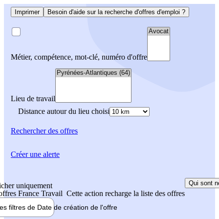
Imprimer
Besoin d'aide sur la recherche d'offres d'emploi ?
Métier, compétence, mot-clé, numéro d'offre
Lieu de travail
Distance autour du lieu choisi
Rechercher
des offres
Créer une alerte
Qui sont n
icher uniquement
 offres France Travail
Cette action recharge la liste des offres
les filtres de
Date de création
de l'offre