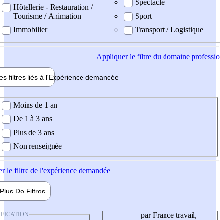
Spectacle
Hôtellerie - Restauration /
Tourisme / Animation
Sport
Immobilier
Transport / Logistique
Appliquer
le filtre du domaine professi
es filtres liés à l'
Expérience
demandée
ience demandée
Moins de 1 an
De 1 à 3 ans
Plus de 3 ans
Non renseignée
er
le filtre de l'expérience demandée
Plus De
Filtres
IFICATION
par France travail,