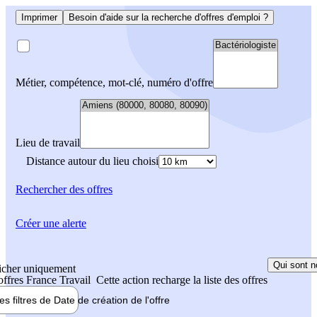
Imprimer
Besoin d'aide sur la recherche d'offres d'emploi ?
Métier, compétence, mot-clé, numéro d'offre
Lieu de travail
Distance autour du lieu choisi
Rechercher
des offres
Créer une alerte
Qui sont n
icher uniquement
 offres France Travail
Cette action recharge la liste des offres
les filtres de
Date de création
de l'offre