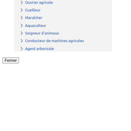
Fermer
Fermer
le détail de l'offre
/
Offre
sur
Offre précéden