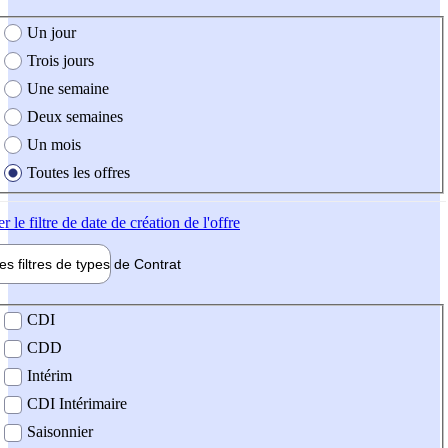
e création de l'offre
Un jour
Trois jours
Une semaine
Deux semaines
Un mois
Toutes les offres
er
le filtre de date de création de l'offre
les filtres de types de
Contrat
de contrat
CDI
CDD
Intérim
CDI Intérimaire
Saisonnier