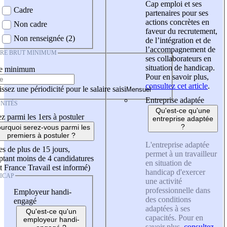
Cap emploi et ses
Cadre
partenaires pour ses
actions concrètes en
Non cadre
faveur du recrutement,
Non renseignée (2)
de l’intégration et de
l’accompagnement de
IRE BRUT MINIMUM
ses collaborateurs en
situation de handicap.
re minimum
Pour en savoir plus,
consultez cet article
.
ssez une périodicité pour le salaire saisi
Entreprise adaptée
NITÉS
Qu'est-ce qu'une
z parmi les 1ers à postuler
entreprise adaptée
?
urquoi serez-vous parmi les
premiers à postuler ?
L'entreprise adaptée
es de plus de 15 jours,
permet à un travailleur
tant moins de 4 candidatures
en situation de
t France Travail est informé)
handicap d'exercer
ICAP
une activité
professionnelle dans
Employeur handi-
des conditions
engagé
adaptées à ses
Qu'est-ce qu'un
capacités. Pour en
employeur handi-
savoir plus,
consultez