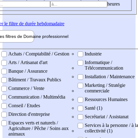
heures
er
le filtre de durée hebdomadaire
les filtres de
Domaine pro
fessionnel
ne professionel
Achats / Comptabilité / Gestion
Industrie
Arts / Artisanat d'art
Informatique /
Télécommunication
Banque / Assurance
Installation / Maintenance
Bâtiment / Travaux Publics
Marketing / Stratégie
Commerce / Vente
commerciale
Communication / Multimédia
Ressources Humaines
Conseil / Etudes
Santé (1)
Direction d'entreprise
Secrétariat / Assistanat
Espaces verts et naturels /
Services à la personne / à l
Agriculture / Pêche / Soins aux
collectivité (1)
animaux