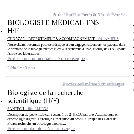
Ajouter cette offre à ma sélection
Profession commerciale
Non renseigné
BIOLOGISTE MÉDICAL TNS -
H/F
CHOAZAN - RECRUTEMENT & ACCOMPAGNEMENT -
80 - AMIENS
Notre cliente, reconnue pour son éthique et son engagement envers les patients dans
le domaine de la biologie médicale, est à la recherche d'un(e) Biologiste (TNS) pour
l'un de ses laboratoires...
Profession commerciale - Non renseigné
Publié il y a 3 jours
Ajouter cette offre à ma sélection
Profession libérale
Non renseigné
Biologiste de la recherche
scientifique (H/F)
SANTECH -
80 - AMIENS
Description du poste : Libéral, secteur 1 ou 2. URCC sur site. Autorisations en
cancérologie digestif + urologie Description du profil : Clinique des Hauts de
France recherche un oncologue médical...
Profession libérale - Non renseigné