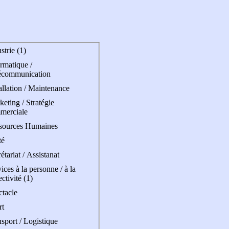
strie (1)
rmatique /
écommunication
allation / Maintenance
eting / Stratégie
merciale
sources Humaines
té
étariat / Assistanat
ices à la personne / à la
ectivité (1)
ctacle
rt
sport / Logistique