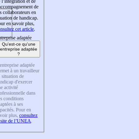
 l’intégration et de
’accompagnement de
s collaborateurs en
tuation de handicap.
ur en savoir plus,
nsultez cet article
.
treprise adaptée
Qu'est-ce qu'une
entreprise adaptée
?
entreprise adaptée
rmet à un travailleur
 situation de
ndicap d'exercer
e activité
ofessionnelle dans
s conditions
aptées à ses
pacités. Pour en
voir plus,
consultez
 site de l’UNEA
.