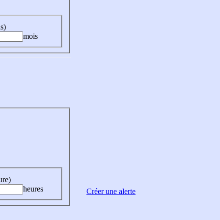
s)
mois
ure)
heures
Créer une alerte