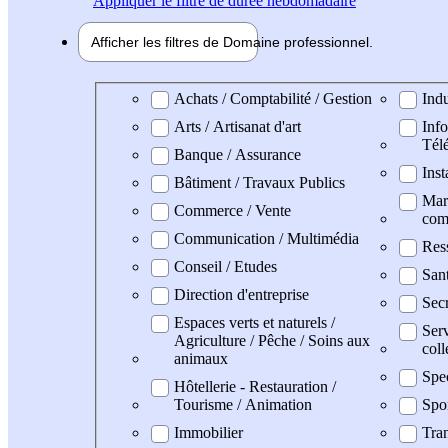
Appliquer
le filtre de durée hebdomadaire
Afficher les filtres de
Domaine pro
fessionnel
Domaine professionel
Achats / Comptabilité / Gestion
Indu
Arts / Artisanat d'art
Info
Tél
Banque / Assurance
Inst
Bâtiment / Travaux Publics
Mark
Commerce / Vente
com
Communication / Multimédia
Res
Conseil / Etudes
San
Direction d'entreprise
Secr
Espaces verts et naturels /
Serv
Agriculture / Pêche / Soins aux
coll
animaux
Spe
Hôtellerie - Restauration /
Tourisme / Animation
Spo
Immobilier
Tran