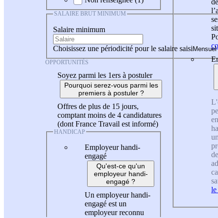
de
l
SALAIRE BRUT MINIMUM
se
si
Salaire minimum
Po
co
Choisissez une périodicité pour le salaire saisi
En
OPPORTUNITÉS
Soyez parmi les 1ers à postuler
Pourquoi serez-vous parmi les
premiers à postuler ?
L'
Offres de plus de 15 jours,
pe
comptant moins de 4 candidatures
en
(dont France Travail est informé)
ha
HANDICAP
un
pr
Employeur handi-
de
engagé
ad
Qu'est-ce qu'un
ca
employeur handi-
sa
engagé ?
le
Un employeur handi-
engagé est un
employeur reconnu