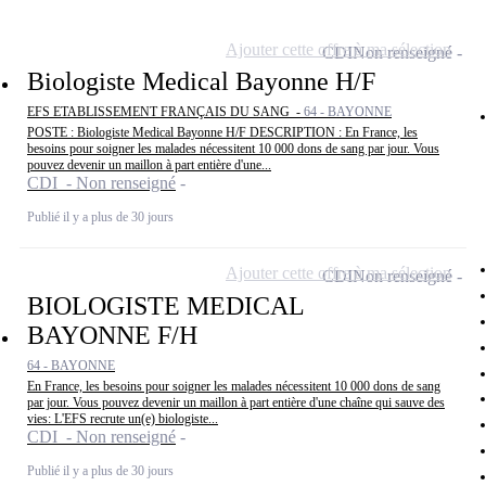
Ajouter cette offre à ma sélection
CDI
Non renseigné
Biologiste Medical Bayonne H/F
EFS ETABLISSEMENT FRANÇAIS DU SANG -
64 - BAYONNE
POSTE : Biologiste Medical Bayonne H/F DESCRIPTION : En France, les
besoins pour soigner les malades nécessitent 10 000 dons de sang par jour. Vous
pouvez devenir un maillon à part entière d'une...
CDI - Non renseigné
Publié il y a plus de 30 jours
Ajouter cette offre à ma sélection
CDI
Non renseigné
BIOLOGISTE MEDICAL
BAYONNE F/H
64 - BAYONNE
En France, les besoins pour soigner les malades nécessitent 10 000 dons de sang
par jour. Vous pouvez devenir un maillon à part entière d'une chaîne qui sauve des
vies: L'EFS recrute un(e) biologiste...
CDI - Non renseigné
Publié il y a plus de 30 jours