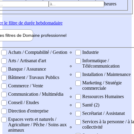
heures
er
le filtre de durée hebdomadaire
les filtres de
Domaine pro
fessionnel
ne professionel
Achats / Comptabilité / Gestion
Industrie
Arts / Artisanat d'art
Informatique /
Télécommunication
Banque / Assurance
Installation / Maintenance
Bâtiment / Travaux Publics
Marketing / Stratégie
Commerce / Vente
commerciale
Communication / Multimédia
Ressources Humaines
Conseil / Etudes
Santé (2)
Direction d'entreprise
Secrétariat / Assistanat
Espaces verts et naturels /
Services à la personne / à l
Agriculture / Pêche / Soins aux
collectivité
animaux