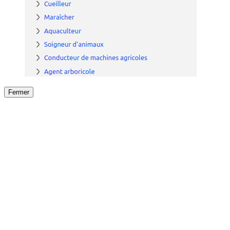
Fermer
Fermer
le détail de l'offre
/
Offre
sur
Offre précéden