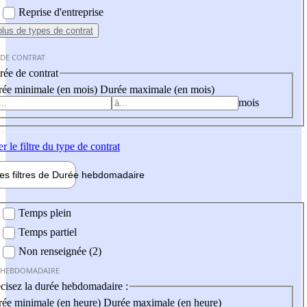
Reprise d'entreprise
plus
de types de contrat
 DE CONTRAT
ée de contrat
ée minimale (en mois)
Durée maximale (en mois)
mois
er
le filtre du type de contrat
les filtres de
Durée hebdo
madaire
 hebdomadaire
Temps plein
Temps partiel
Non renseignée (2)
 HEBDOMADAIRE
cisez la durée hebdomadaire :
ée minimale (en heure)
Durée maximale (en heure)