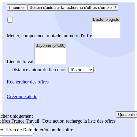
Imprimer
Besoin d'aide sur la recherche d'offres d'emploi ?
Métier, compétence, mot-clé, numéro d'offre
Lieu de travail
Distance autour du lieu choisi
Rechercher
des offres
Créer une alerte
Qui sont n
icher uniquement
 offres France Travail
Cette action recharge la liste des offres
les filtres de
Date de création
de l'offre