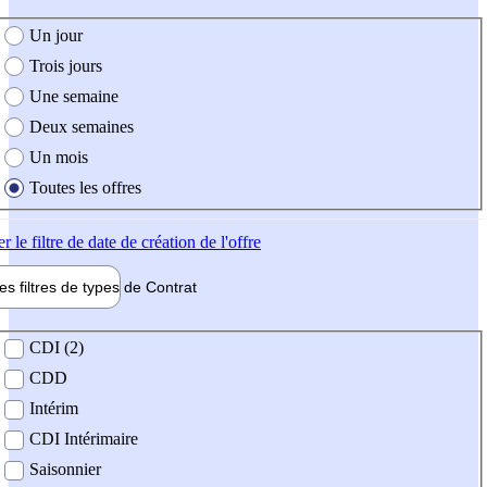
e création de l'offre
Un jour
Trois jours
Une semaine
Deux semaines
Un mois
Toutes les offres
er
le filtre de date de création de l'offre
les filtres de types de
Contrat
de contrat
CDI (2)
CDD
Intérim
CDI Intérimaire
Saisonnier