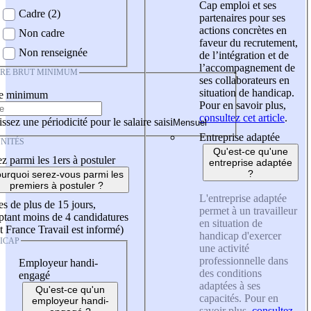
Cap emploi et ses
Cadre (2)
partenaires pour ses
actions concrètes en
Non cadre
faveur du recrutement,
Non renseignée
de l’intégration et de
l’accompagnement de
IRE BRUT MINIMUM
ses collaborateurs en
situation de handicap.
re minimum
Pour en savoir plus,
consultez cet article
.
ssez une périodicité pour le salaire saisi
Entreprise adaptée
NITÉS
Qu'est-ce qu'une
z parmi les 1ers à postuler
entreprise adaptée
?
urquoi serez-vous parmi les
premiers à postuler ?
L'entreprise adaptée
es de plus de 15 jours,
permet à un travailleur
tant moins de 4 candidatures
en situation de
t France Travail est informé)
handicap d'exercer
ICAP
une activité
professionnelle dans
Employeur handi-
des conditions
engagé
adaptées à ses
Qu'est-ce qu'un
capacités. Pour en
employeur handi-
savoir plus,
consultez