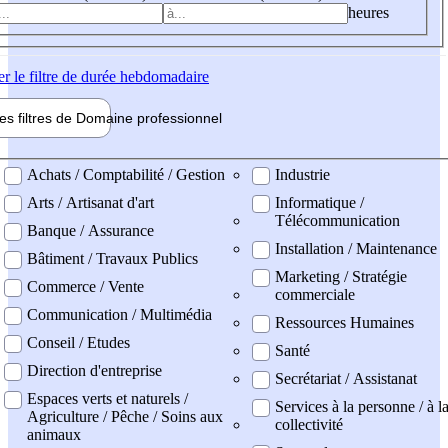
heures
er
le filtre de durée hebdomadaire
les filtres de
Domaine pro
fessionnel
ne professionel
Achats / Comptabilité / Gestion
Industrie
Arts / Artisanat d'art
Informatique /
Télécommunication
Banque / Assurance
Installation / Maintenance
Bâtiment / Travaux Publics
Marketing / Stratégie
Commerce / Vente
commerciale
Communication / Multimédia
Ressources Humaines
Conseil / Etudes
Santé
Direction d'entreprise
Secrétariat / Assistanat
Espaces verts et naturels /
Services à la personne / à l
Agriculture / Pêche / Soins aux
collectivité
animaux