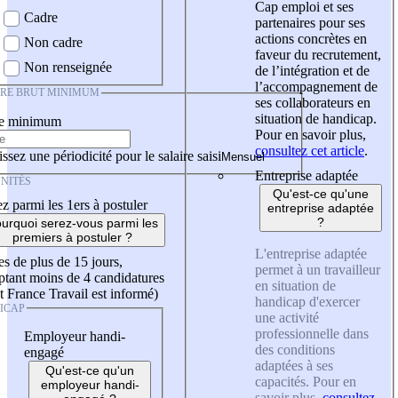
Cap emploi et ses
Cadre
partenaires pour ses
actions concrètes en
Non cadre
faveur du recrutement,
Non renseignée
de l’intégration et de
l’accompagnement de
IRE BRUT MINIMUM
ses collaborateurs en
situation de handicap.
re minimum
Pour en savoir plus,
consultez cet article
.
ssez une périodicité pour le salaire saisi
Entreprise adaptée
NITÉS
Qu'est-ce qu'une
z parmi les 1ers à postuler
entreprise adaptée
?
urquoi serez-vous parmi les
premiers à postuler ?
L'entreprise adaptée
es de plus de 15 jours,
permet à un travailleur
tant moins de 4 candidatures
en situation de
t France Travail est informé)
handicap d'exercer
ICAP
une activité
professionnelle dans
Employeur handi-
des conditions
engagé
adaptées à ses
Qu'est-ce qu'un
capacités. Pour en
employeur handi-
savoir plus,
consultez