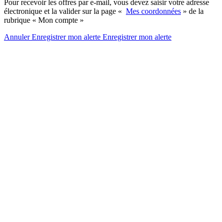
Pour recevoir les offres par e-mail, vous devez saisir votre adresse
électronique et la valider sur la page «
Mes coordonnées
» de la
rubrique « Mon compte »
Annuler
Enregistrer mon alerte
Enregistrer
mon alerte