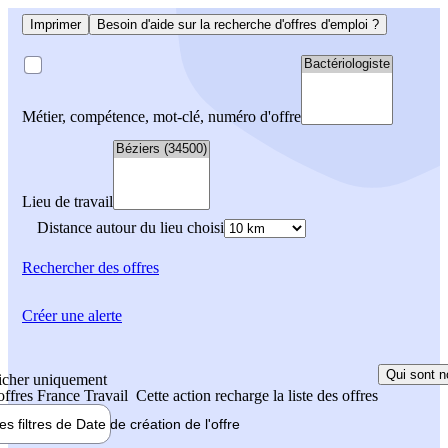
Imprimer
Besoin d'aide sur la recherche d'offres d'emploi ?
Métier, compétence, mot-clé, numéro d'offre
Lieu de travail
Distance autour du lieu choisi
Rechercher
des offres
Créer une alerte
Qui sont n
icher uniquement
 offres France Travail
Cette action recharge la liste des offres
les filtres de
Date de création
de l'offre