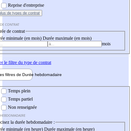
Reprise d'entreprise
plus
de types de contrat
 DE CONTRAT
ée de contrat
ée minimale (en mois)
Durée maximale (en mois)
mois
er
le filtre du type de contrat
les filtres de
Durée hebdo
madaire
 hebdomadaire
Temps plein
Temps partiel
Non renseignée
 HEBDOMADAIRE
cisez la durée hebdomadaire :
ée minimale (en heure)
Durée maximale (en heure)