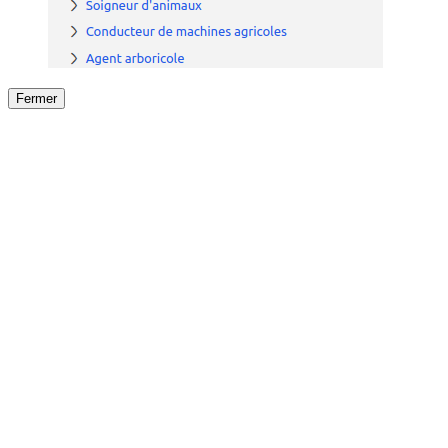
Fermer
Fermer
le détail de l'offre
/
Offre
sur
Offre précéden