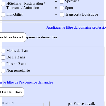
Spectacle
Hôtellerie - Restauration /
Tourisme / Animation
Sport
Immobilier
Transport / Logistique
Appliquer
le filtre du domaine professi
es filtres liés à l'
Expérience
demandée
ience demandée
Moins de 1 an
De 1 à 3 ans
Plus de 3 ans
Non renseignée
er
le filtre de l'expérience demandée
Plus De
Filtres
IFICATION
par France travail,