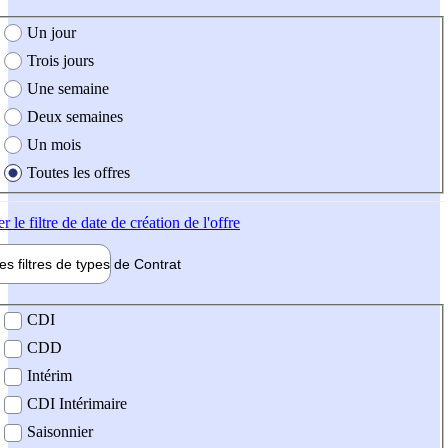
e création de l'offre
Un jour
Trois jours
Une semaine
Deux semaines
Un mois
Toutes les offres
er
le filtre de date de création de l'offre
les filtres de types de
Contrat
de contrat
CDI
CDD
Intérim
CDI Intérimaire
Saisonnier