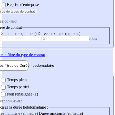
Reprise d'entreprise
plus
de types de contrat
 DE CONTRAT
ée de contrat
ée minimale (en mois)
Durée maximale (en mois)
mois
er
le filtre du type de contrat
les filtres de
Durée hebdo
madaire
 hebdomadaire
Temps plein
Temps partiel
Non renseignée (1)
 HEBDOMADAIRE
cisez la durée hebdomadaire :
ée minimale (en heure)
Durée maximale (en heure)