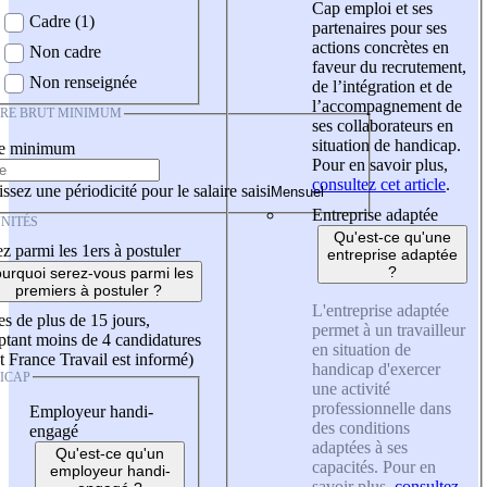
Cap emploi et ses
Cadre (1)
partenaires pour ses
actions concrètes en
Non cadre
faveur du recrutement,
Non renseignée
de l’intégration et de
l’accompagnement de
IRE BRUT MINIMUM
ses collaborateurs en
situation de handicap.
re minimum
Pour en savoir plus,
consultez cet article
.
ssez une périodicité pour le salaire saisi
Entreprise adaptée
NITÉS
Qu'est-ce qu'une
z parmi les 1ers à postuler
entreprise adaptée
?
urquoi serez-vous parmi les
premiers à postuler ?
L'entreprise adaptée
es de plus de 15 jours,
permet à un travailleur
tant moins de 4 candidatures
en situation de
t France Travail est informé)
handicap d'exercer
ICAP
une activité
professionnelle dans
Employeur handi-
des conditions
engagé
adaptées à ses
Qu'est-ce qu'un
capacités. Pour en
employeur handi-
savoir plus,
consultez