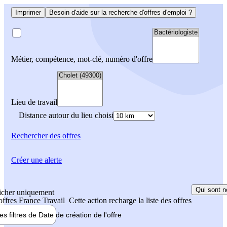
Imprimer
Besoin d'aide sur la recherche d'offres d'emploi ?
Métier, compétence, mot-clé, numéro d'offre
Lieu de travail
Distance autour du lieu choisi
Rechercher
des offres
Créer une alerte
Qui sont n
icher uniquement
 offres France Travail
Cette action recharge la liste des offres
les filtres de
Date de création
de l'offre