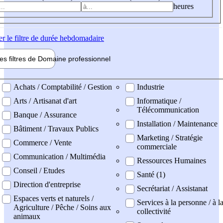
heures
er
le filtre de durée hebdomadaire
les filtres de
Domaine pro
fessionnel
ne professionel
Achats / Comptabilité / Gestion
Industrie
Arts / Artisanat d'art
Informatique /
Télécommunication
Banque / Assurance
Installation / Maintenance
Bâtiment / Travaux Publics
Marketing / Stratégie
Commerce / Vente
commerciale
Communication / Multimédia
Ressources Humaines
Conseil / Etudes
Santé (1)
Direction d'entreprise
Secrétariat / Assistanat
Espaces verts et naturels /
Services à la personne / à l
Agriculture / Pêche / Soins aux
collectivité
animaux