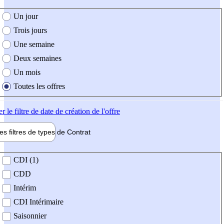
e création de l'offre
Un jour
Trois jours
Une semaine
Deux semaines
Un mois
Toutes les offres
er
le filtre de date de création de l'offre
les filtres de types de
Contrat
de contrat
CDI (1)
CDD
Intérim
CDI Intérimaire
Saisonnier