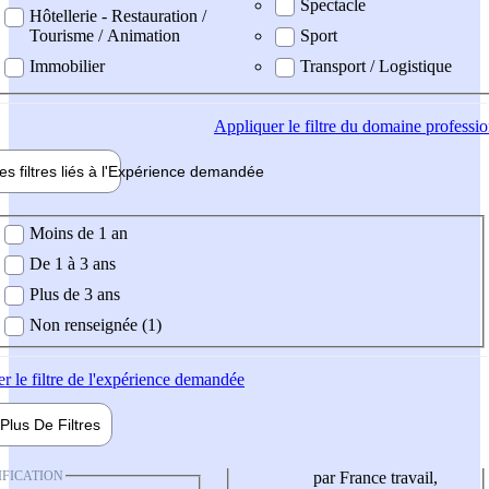
Spectacle
Hôtellerie - Restauration /
Tourisme / Animation
Sport
Immobilier
Transport / Logistique
Appliquer
le filtre du domaine professi
es filtres liés à l'
Expérience
demandée
ience demandée
Moins de 1 an
De 1 à 3 ans
Plus de 3 ans
Non renseignée (1)
er
le filtre de l'expérience demandée
Plus De
Filtres
IFICATION
par France travail,