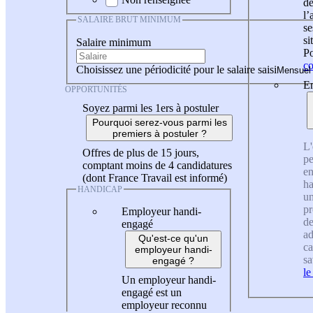
de
l
SALAIRE BRUT MINIMUM
se
si
Salaire minimum
Po
co
Choisissez une périodicité pour le salaire saisi
En
OPPORTUNITÉS
Soyez parmi les 1ers à postuler
Pourquoi serez-vous parmi les
premiers à postuler ?
L'
Offres de plus de 15 jours,
pe
comptant moins de 4 candidatures
en
(dont France Travail est informé)
ha
HANDICAP
un
pr
Employeur handi-
de
engagé
ad
Qu'est-ce qu'un
ca
employeur handi-
sa
engagé ?
le
Un employeur handi-
engagé est un
employeur reconnu