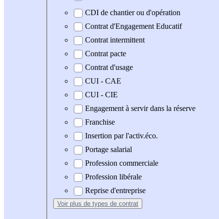
CDI de chantier ou d'opération
Contrat d'Engagement Educatif
Contrat intermittent
Contrat pacte
Contrat d'usage
CUI - CAE
CUI - CIE
Engagement à servir dans la réserve
Franchise
Insertion par l'activ.éco.
Portage salarial
Profession commerciale
Profession libérale
Reprise d'entreprise
Voir plus
de types de contrat