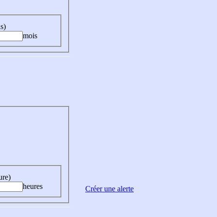
s)
mois
ure)
heures
Créer une alerte