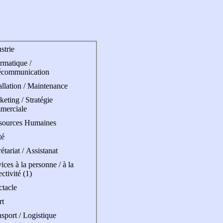
strie
rmatique /
écommunication
allation / Maintenance
eting / Stratégie
merciale
sources Humaines
té
étariat / Assistanat
ices à la personne / à la
ectivité (1)
ctacle
rt
sport / Logistique