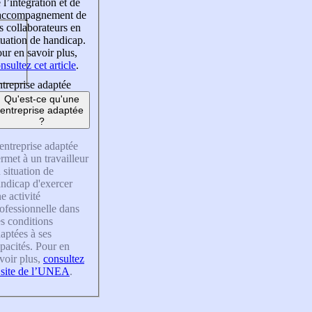
 l’intégration et de
’accompagnement de
s collaborateurs en
tuation de handicap.
ur en savoir plus,
nsultez cet article
.
treprise adaptée
Qu'est-ce qu'une
entreprise adaptée
?
entreprise adaptée
rmet à un travailleur
 situation de
ndicap d'exercer
e activité
ofessionnelle dans
s conditions
aptées à ses
pacités. Pour en
voir plus,
consultez
 site de l’UNEA
.