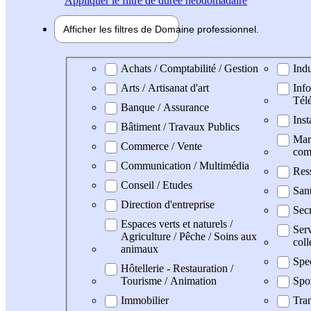
Appliquer
le filtre de durée hebdomadaire
Afficher les filtres de
Domaine pro
fessionnel
Domaine professionel
Achats / Comptabilité / Gestion
Indu
Arts / Artisanat d'art
Info
Tél
Banque / Assurance
Inst
Bâtiment / Travaux Publics
Mark
Commerce / Vente
com
Communication / Multimédia
Res
Conseil / Etudes
San
Direction d'entreprise
Secr
Espaces verts et naturels /
Serv
Agriculture / Pêche / Soins aux
coll
animaux
Spe
Hôtellerie - Restauration /
Tourisme / Animation
Spo
Immobilier
Tran