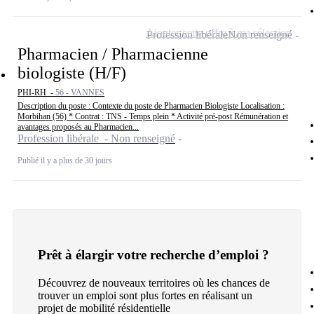
Ajouter cette offre à ma sélection
Profession libérale
Non renseigné
Pharmacien / Pharmacienne
biologiste (H/F)
PHI-RH -
56 - VANNES
Description du poste : Contexte du poste de Pharmacien Biologiste Localisation :
Morbihan (56) * Contrat : TNS - Temps plein * Activité pré-post Rémunération et
avantages proposés au Pharmacien...
Profession libérale - Non renseigné
Publié il y a plus de 30 jours
Prêt à élargir votre recherche d’emploi ?
Découvrez de nouveaux territoires où les chances de
trouver un emploi sont plus fortes en réalisant un
projet de mobilité résidentielle