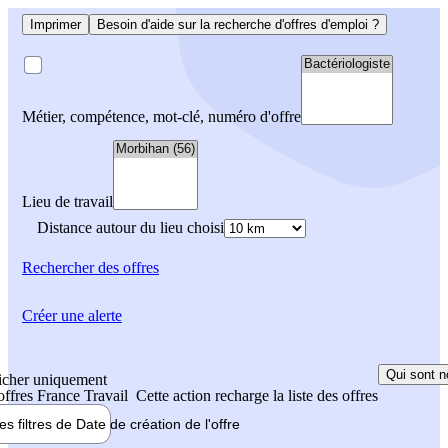
Imprimer
Besoin d'aide sur la recherche d'offres d'emploi ?
Métier, compétence, mot-clé, numéro d'offre
Lieu de travail
Distance autour du lieu choisi
Rechercher
des offres
Créer une alerte
Qui sont n
icher uniquement
 offres France Travail
Cette action recharge la liste des offres
les filtres de
Date de création
de l'offre