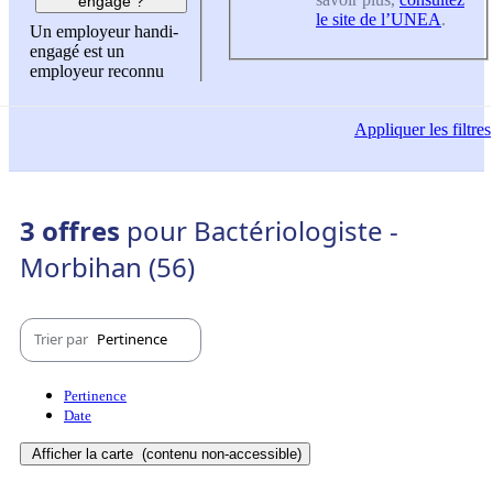
engagé ?
le site de l’UNEA
.
Un employeur handi-
engagé est un
employeur reconnu
Appliquer
les filtres
3 offres
pour Bactériologiste -
Morbihan (56)
Trier par
Pertinence
Pertinence
Date
Afficher la carte
(contenu non-accessible)