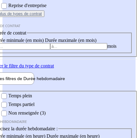
Reprise d'entreprise
plus
de types de contrat
 DE CONTRAT
ée de contrat
ée minimale (en mois)
Durée maximale (en mois)
mois
er
le filtre du type de contrat
les filtres de
Durée hebdo
madaire
 hebdomadaire
Temps plein
Temps partiel
Non renseignée (3)
 HEBDOMADAIRE
cisez la durée hebdomadaire :
ée minimale (en heure)
Durée maximale (en heure)