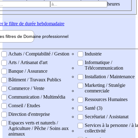
heures
er
le filtre de durée hebdomadaire
les filtres de
Domaine pro
fessionnel
ne professionel
Achats / Comptabilité / Gestion
Industrie
Arts / Artisanat d'art
Informatique /
Télécommunication
Banque / Assurance
Installation / Maintenance
Bâtiment / Travaux Publics
Marketing / Stratégie
Commerce / Vente
commerciale
Communication / Multimédia
Ressources Humaines
Conseil / Etudes
Santé (3)
Direction d'entreprise
Secrétariat / Assistanat
Espaces verts et naturels /
Services à la personne / à l
Agriculture / Pêche / Soins aux
collectivité
animaux