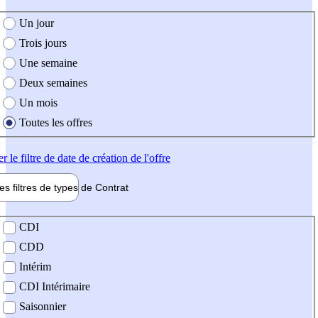
e création de l'offre
Un jour
Trois jours
Une semaine
Deux semaines
Un mois
Toutes les offres
er
le filtre de date de création de l'offre
les filtres de types de
Contrat
de contrat
CDI
CDD
Intérim
CDI Intérimaire
Saisonnier