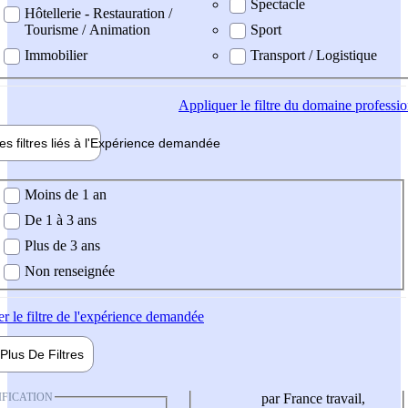
Spectacle
Hôtellerie - Restauration /
Tourisme / Animation
Sport
Immobilier
Transport / Logistique
Appliquer
le filtre du domaine professi
es filtres liés à l'
Expérience
demandée
ience demandée
Moins de 1 an
De 1 à 3 ans
Plus de 3 ans
Non renseignée
er
le filtre de l'expérience demandée
Plus De
Filtres
IFICATION
par France travail,