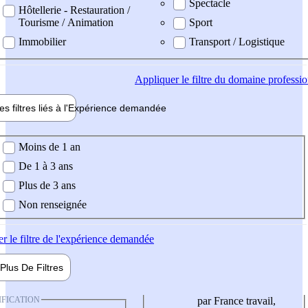
Spectacle
Hôtellerie - Restauration /
Tourisme / Animation
Sport
Immobilier
Transport / Logistique
Appliquer
le filtre du domaine professi
es filtres liés à l'
Expérience
demandée
ience demandée
Moins de 1 an
De 1 à 3 ans
Plus de 3 ans
Non renseignée
er
le filtre de l'expérience demandée
Plus De
Filtres
IFICATION
par France travail,