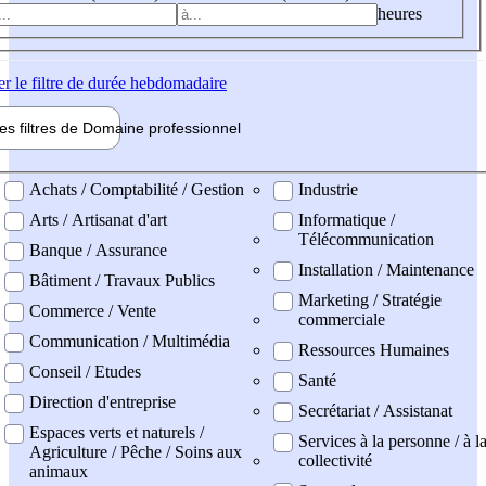
heures
er
le filtre de durée hebdomadaire
les filtres de
Domaine pro
fessionnel
ne professionel
Achats / Comptabilité / Gestion
Industrie
Arts / Artisanat d'art
Informatique /
Télécommunication
Banque / Assurance
Installation / Maintenance
Bâtiment / Travaux Publics
Marketing / Stratégie
Commerce / Vente
commerciale
Communication / Multimédia
Ressources Humaines
Conseil / Etudes
Santé
Direction d'entreprise
Secrétariat / Assistanat
Espaces verts et naturels /
Services à la personne / à l
Agriculture / Pêche / Soins aux
collectivité
animaux