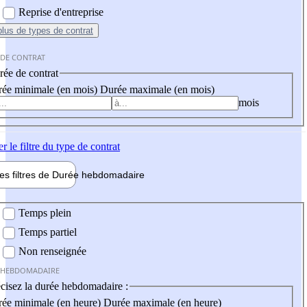
Reprise d'entreprise
plus
de types de contrat
 DE CONTRAT
ée de contrat
ée minimale (en mois)
Durée maximale (en mois)
mois
er
le filtre du type de contrat
les filtres de
Durée hebdo
madaire
 hebdomadaire
Temps plein
Temps partiel
Non renseignée
 HEBDOMADAIRE
cisez la durée hebdomadaire :
ée minimale (en heure)
Durée maximale (en heure)