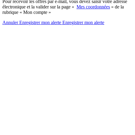
Pour recevoir les offres par e-mail, vous devez saisir votre adresse
électronique et la valider sur la page «
Mes coordonnées
» de la
rubrique « Mon compte »
Annuler
Enregistrer mon alerte
Enregistrer
mon alerte