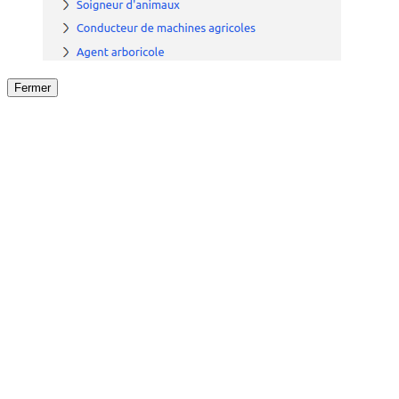
Fermer
Fermer
le détail de l'offre
/
Offre
sur
Offre précéden