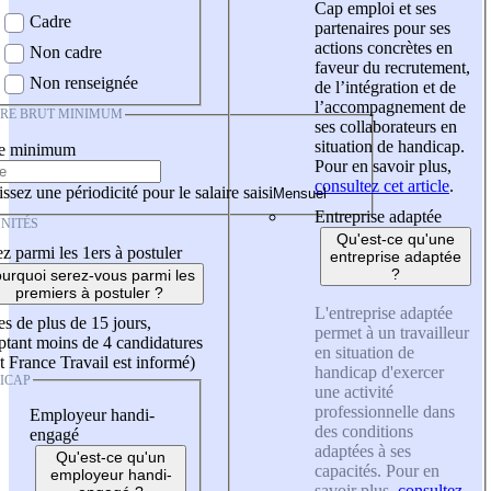
Cap emploi et ses
Cadre
partenaires pour ses
actions concrètes en
Non cadre
faveur du recrutement,
Non renseignée
de l’intégration et de
l’accompagnement de
IRE BRUT MINIMUM
ses collaborateurs en
situation de handicap.
re minimum
Pour en savoir plus,
consultez cet article
.
ssez une périodicité pour le salaire saisi
Entreprise adaptée
NITÉS
Qu'est-ce qu'une
z parmi les 1ers à postuler
entreprise adaptée
?
urquoi serez-vous parmi les
premiers à postuler ?
L'entreprise adaptée
es de plus de 15 jours,
permet à un travailleur
tant moins de 4 candidatures
en situation de
t France Travail est informé)
handicap d'exercer
ICAP
une activité
professionnelle dans
Employeur handi-
des conditions
engagé
adaptées à ses
Qu'est-ce qu'un
capacités. Pour en
employeur handi-
savoir plus,
consultez