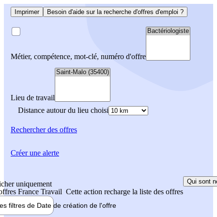
Imprimer
Besoin d'aide sur la recherche d'offres d'emploi ?
Métier, compétence, mot-clé, numéro d'offre
Lieu de travail
Distance autour du lieu choisi
Rechercher
des offres
Créer une alerte
Qui sont n
icher uniquement
 offres France Travail
Cette action recharge la liste des offres
les filtres de
Date de création
de l'offre