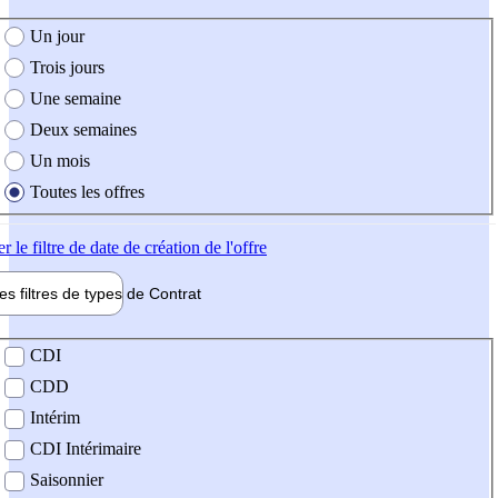
e création de l'offre
Un jour
Trois jours
Une semaine
Deux semaines
Un mois
Toutes les offres
er
le filtre de date de création de l'offre
les filtres de types de
Contrat
de contrat
CDI
CDD
Intérim
CDI Intérimaire
Saisonnier