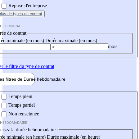
Reprise d'entreprise
plus
de types de contrat
 DE CONTRAT
ée de contrat
ée minimale (en mois)
Durée maximale (en mois)
mois
er
le filtre du type de contrat
les filtres de
Durée hebdo
madaire
 hebdomadaire
Temps plein
Temps partiel
Non renseignée
 HEBDOMADAIRE
cisez la durée hebdomadaire :
ée minimale (en heure)
Durée maximale (en heure)