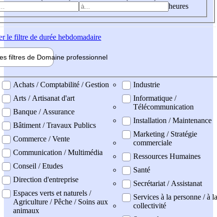
heures
er
le filtre de durée hebdomadaire
les filtres de
Domaine pro
fessionnel
ne professionel
Achats / Comptabilité / Gestion
Industrie
Arts / Artisanat d'art
Informatique /
Télécommunication
Banque / Assurance
Installation / Maintenance
Bâtiment / Travaux Publics
Marketing / Stratégie
Commerce / Vente
commerciale
Communication / Multimédia
Ressources Humaines
Conseil / Etudes
Santé
Direction d'entreprise
Secrétariat / Assistanat
Espaces verts et naturels /
Services à la personne / à l
Agriculture / Pêche / Soins aux
collectivité
animaux