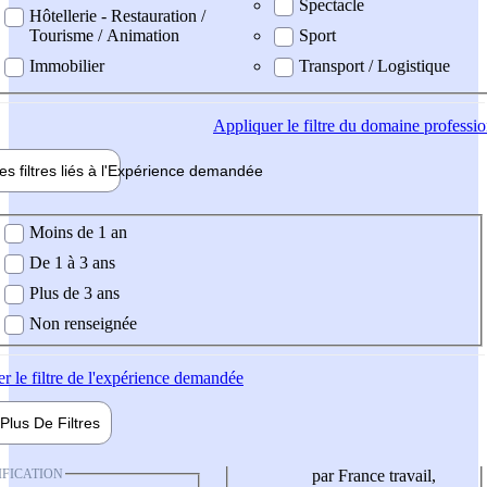
Spectacle
Hôtellerie - Restauration /
Tourisme / Animation
Sport
Immobilier
Transport / Logistique
Appliquer
le filtre du domaine professi
es filtres liés à l'
Expérience
demandée
ience demandée
Moins de 1 an
De 1 à 3 ans
Plus de 3 ans
Non renseignée
er
le filtre de l'expérience demandée
Plus De
Filtres
IFICATION
par France travail,