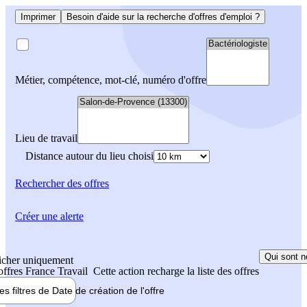
Imprimer
Besoin d'aide sur la recherche d'offres d'emploi ?
Métier, compétence, mot-clé, numéro d'offre
Lieu de travail
Distance autour du lieu choisi
Rechercher
des offres
Créer une alerte
Qui sont n
icher uniquement
 offres France Travail
Cette action recharge la liste des offres
les filtres de
Date de création
de l'offre