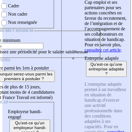
Cap emploi et ses
Cadre
partenaires pour ses
actions concrètes en
Non cadre
faveur du recrutement,
Non renseignée
de l’intégration et de
l’accompagnement de
IRE BRUT MINIMUM
ses collaborateurs en
situation de handicap.
re minimum
Pour en savoir plus,
consultez cet article
.
ssez une périodicité pour le salaire saisi
Entreprise adaptée
NITÉS
Qu'est-ce qu'une
z parmi les 1ers à postuler
entreprise adaptée
?
urquoi serez-vous parmi les
premiers à postuler ?
L'entreprise adaptée
es de plus de 15 jours,
permet à un travailleur
tant moins de 4 candidatures
en situation de
t France Travail est informé)
handicap d'exercer
ICAP
une activité
professionnelle dans
Employeur handi-
des conditions
engagé
adaptées à ses
Qu'est-ce qu'un
capacités. Pour en
employeur handi-
savoir plus,
consultez