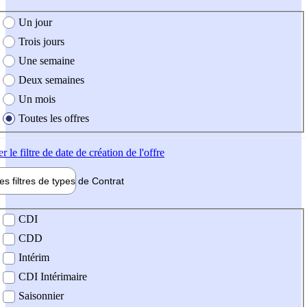
e création de l'offre
Un jour
Trois jours
Une semaine
Deux semaines
Un mois
Toutes les offres
er
le filtre de date de création de l'offre
les filtres de types de
Contrat
de contrat
CDI
CDD
Intérim
CDI Intérimaire
Saisonnier