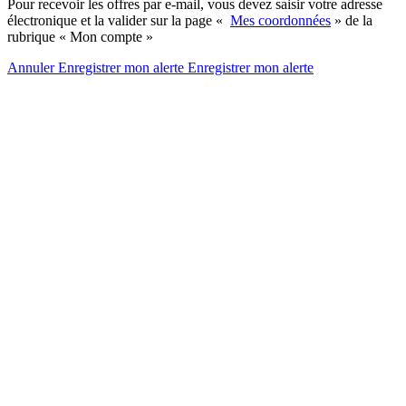
Pour recevoir les offres par e-mail, vous devez saisir votre adresse
électronique et la valider sur la page «
Mes coordonnées
» de la
rubrique « Mon compte »
Annuler
Enregistrer mon alerte
Enregistrer
mon alerte