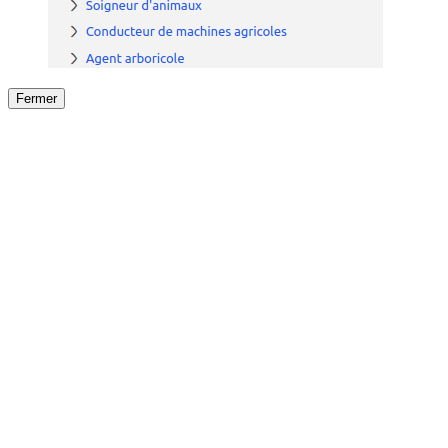
Fermer
Fermer
le détail de l'offre
/
Offre
sur
Offre précéden