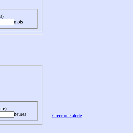
s)
mois
ure)
heures
Créer une alerte