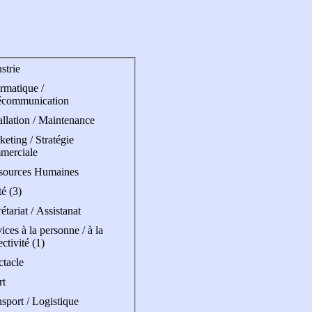
strie
rmatique /
écommunication
allation / Maintenance
eting / Stratégie
merciale
sources Humaines
é (3)
étariat / Assistanat
ices à la personne / à la
ectivité (1)
ctacle
rt
sport / Logistique