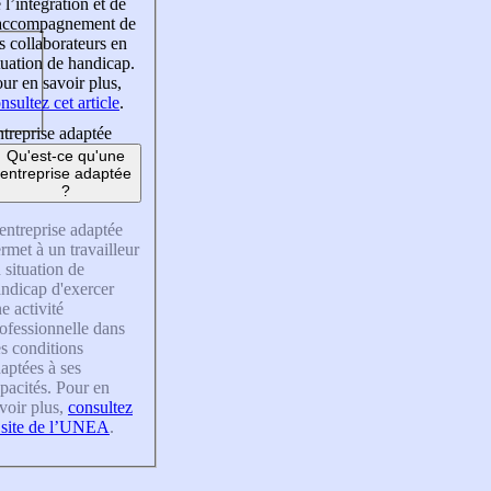
 l’intégration et de
’accompagnement de
s collaborateurs en
tuation de handicap.
ur en savoir plus,
nsultez cet article
.
treprise adaptée
Qu'est-ce qu'une
entreprise adaptée
?
entreprise adaptée
rmet à un travailleur
 situation de
ndicap d'exercer
e activité
ofessionnelle dans
s conditions
aptées à ses
pacités. Pour en
voir plus,
consultez
 site de l’UNEA
.