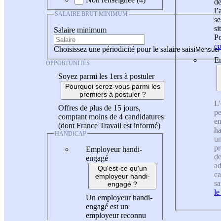
de
l
SALAIRE BRUT MINIMUM
se
si
Salaire minimum
Po
co
Choisissez une périodicité pour le salaire saisi
En
OPPORTUNITÉS
Soyez parmi les 1ers à postuler
Pourquoi serez-vous parmi les
premiers à postuler ?
L'
Offres de plus de 15 jours,
pe
comptant moins de 4 candidatures
en
(dont France Travail est informé)
ha
HANDICAP
un
pr
Employeur handi-
de
engagé
ad
Qu'est-ce qu'un
ca
employeur handi-
sa
engagé ?
le
Un employeur handi-
engagé est un
employeur reconnu