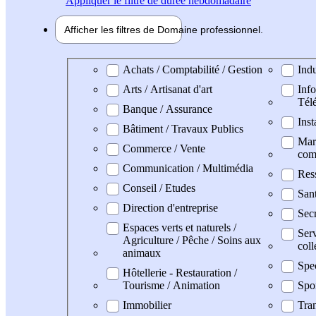
Appliquer
le filtre de durée hebdomadaire
Afficher les filtres de
Domaine pro
fessionnel
Domaine professionel
Achats / Comptabilité / Gestion
Indu
Arts / Artisanat d'art
Info
Tél
Banque / Assurance
Inst
Bâtiment / Travaux Publics
Mark
Commerce / Vente
com
Communication / Multimédia
Res
Conseil / Etudes
Sant
Direction d'entreprise
Secr
Espaces verts et naturels /
Serv
Agriculture / Pêche / Soins aux
coll
animaux
Spe
Hôtellerie - Restauration /
Tourisme / Animation
Spo
Immobilier
Tran