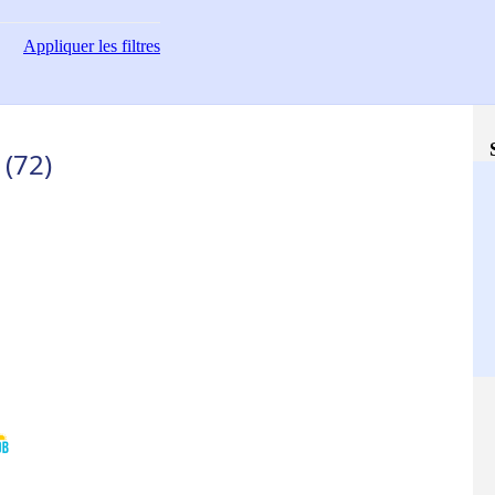
Appliquer
les filtres
 (72)