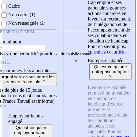
Cap emploi et ses
Cadre
partenaires pour ses
actions concrètes en
Non cadre (1)
faveur du recrutement,
Non renseignée (2)
de l’intégration et de
l’accompagnement de
IRE BRUT MINIMUM
ses collaborateurs en
situation de handicap.
re minimum
Pour en savoir plus,
consultez cet article
.
ssez une périodicité pour le salaire saisi
Entreprise adaptée
NITÉS
Qu'est-ce qu'une
z parmi les 1ers à postuler
entreprise adaptée
?
urquoi serez-vous parmi les
premiers à postuler ?
L'entreprise adaptée
es de plus de 15 jours,
permet à un travailleur
tant moins de 4 candidatures
en situation de
t France Travail est informé)
handicap d'exercer
ICAP
une activité
professionnelle dans
Employeur handi-
des conditions
engagé
adaptées à ses
Qu'est-ce qu'un
capacités. Pour en
employeur handi-
savoir plus,
consultez