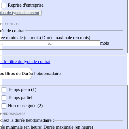
Reprise d'entreprise
plus
de types de contrat
 DE CONTRAT
ée de contrat
ée minimale (en mois)
Durée maximale (en mois)
mois
er
le filtre du type de contrat
les filtres de
Durée hebdo
madaire
 hebdomadaire
Temps plein (1)
Temps partiel
Non renseignée (2)
 HEBDOMADAIRE
cisez la durée hebdomadaire :
ée minimale (en heure)
Durée maximale (en heure)