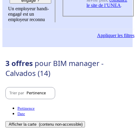
engagé ?
le site de l’UNEA
.
Un employeur handi-
engagé est un
employeur reconnu
Appliquer
les filtres
3 offres
pour BIM manager -
Calvados (14)
Trier par
Pertinence
Pertinence
Date
Afficher la carte
(contenu non-accessible)