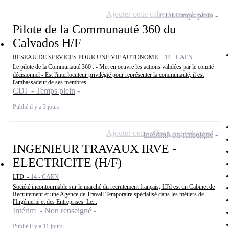
Ajouter cette offre à ma sélection
CDI
Temps plein
Pilote de la Communauté 360 du
Calvados H/F
RESEAU DE SERVICES POUR UNE VIE AUTONOME -
14 - CAEN
Le pilote de la Communauté 360 : - Met en oeuvre les actions validées par le comité
décisionnel - Est l'interlocuteur privilégié pour représenter la communauté, il est
l'ambassadeur de ses membres -...
CDI - Temps plein
Publié il y a 3 jours
Ajouter cette offre à ma sélection
Intérim
Non renseigné
INGENIEUR TRAVAUX IRVE -
ELECTRICITE (H/F)
LTD -
14 - CAEN
Société incontournable sur le marché du recrutement français, LTd est un Cabinet de
Recrutement et une Agence de Travail Temporaire spécialisé dans les métiers de
l'Ingénierie et des Entreprises. Le...
Intérim - Non renseigné
Publié il y a 11 jours