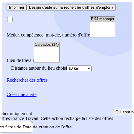
Imprimer
Besoin d'aide sur la recherche d'offres d'emploi ?
Métier, compétence, mot-clé, numéro d'offre
Lieu de travail
Distance autour du lieu choisi
Rechercher
des offres
Créer une alerte
Qui sont n
icher uniquement
 offres France Travail
Cette action recharge la liste des offres
les filtres de
Date de création
de l'offre