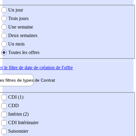
e création de l'offre
Un jour
Trois jours
Une semaine
Deux semaines
Un mois
Toutes les offres
er
le filtre de date de création de l'offre
les filtres de types de
Contrat
de contrat
CDI (1)
CDD
Intérim (2)
CDI Intérimaire
Saisonnier