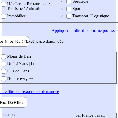
Spectacle
Hôtellerie - Restauration /
Tourisme / Animation
Sport
Immobilier
Transport / Logistique
Appliquer
le filtre du domaine professi
es filtres liés à l'
Expérience
demandée
ience demandée
Moins de 1 an
De 1 à 3 ans (1)
Plus de 3 ans
Non renseignée
er
le filtre de l'expérience demandée
Plus De
Filtres
IFICATION
par France travail,