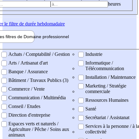
heures
er
le filtre de durée hebdomadaire
les filtres de
Domaine pro
fessionnel
ne professionel
Achats / Comptabilité / Gestion
Industrie
Arts / Artisanat d'art
Informatique /
Télécommunication
Banque / Assurance
Installation / Maintenance
Bâtiment / Travaux Publics (3)
Marketing / Stratégie
Commerce / Vente
commerciale
Communication / Multimédia
Ressources Humaines
Conseil / Etudes
Santé
Direction d'entreprise
Secrétariat / Assistanat
Espaces verts et naturels /
Services à la personne / à l
Agriculture / Pêche / Soins aux
collectivité
animaux