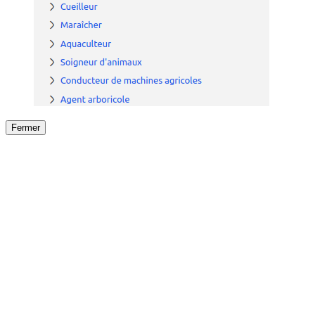
Fermer
Fermer
le détail de l'offre
/
Offre
sur
Offre précéden