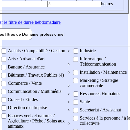
heures
er
le filtre de durée hebdomadaire
les filtres de
Domaine pro
fessionnel
ne professionel
Achats / Comptabilité / Gestion
Industrie
Arts / Artisanat d'art
Informatique /
Télécommunication
Banque / Assurance
Installation / Maintenance
Bâtiment / Travaux Publics (4)
Marketing / Stratégie
Commerce / Vente
commerciale
Communication / Multimédia
Ressources Humaines
Conseil / Etudes
Santé
Direction d'entreprise
Secrétariat / Assistanat
Espaces verts et naturels /
Services à la personne / à l
Agriculture / Pêche / Soins aux
collectivité
animaux