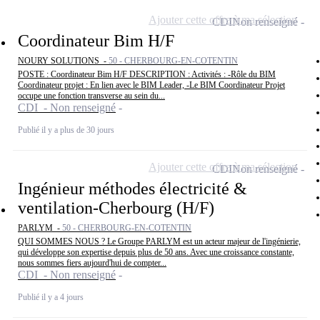
Ajouter cette offre à ma sélection
CDI
Non renseigné
Coordinateur Bim H/F
NOURY SOLUTIONS -
50 - CHERBOURG-EN-COTENTIN
POSTE : Coordinateur Bim H/F DESCRIPTION : Activités : -Rôle du BIM
Coordinateur projet : En lien avec le BIM Leader, -Le BIM Coordinateur Projet
occupe une fonction transverse au sein du...
CDI - Non renseigné
Publié il y a plus de 30 jours
Ajouter cette offre à ma sélection
CDI
Non renseigné
Ingénieur méthodes électricité &
ventilation-Cherbourg (H/F)
PARLYM -
50 - CHERBOURG-EN-COTENTIN
QUI SOMMES NOUS ? Le Groupe PARLYM est un acteur majeur de l'ingénierie,
qui développe son expertise depuis plus de 50 ans. Avec une croissance constante,
nous sommes fiers aujourd'hui de compter...
CDI - Non renseigné
Publié il y a 4 jours