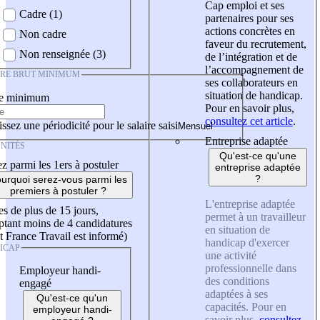
Cap emploi et ses
Cadre (1)
partenaires pour ses
actions concrètes en
Non cadre
faveur du recrutement,
Non renseignée (3)
de l’intégration et de
l’accompagnement de
IRE BRUT MINIMUM
ses collaborateurs en
situation de handicap.
re minimum
Pour en savoir plus,
consultez cet article
.
ssez une périodicité pour le salaire saisi
Entreprise adaptée
NITÉS
Qu'est-ce qu'une
z parmi les 1ers à postuler
entreprise adaptée
?
urquoi serez-vous parmi les
premiers à postuler ?
L'entreprise adaptée
es de plus de 15 jours,
permet à un travailleur
tant moins de 4 candidatures
en situation de
t France Travail est informé)
handicap d'exercer
ICAP
une activité
professionnelle dans
Employeur handi-
des conditions
engagé
adaptées à ses
Qu'est-ce qu'un
capacités. Pour en
employeur handi-
savoir plus,
consultez