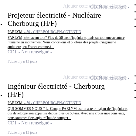
Ajouter cette offre à ma sélection
CDI
Non renseigné
Projeteur électricité - Nucléaire
Cherbourg (H/F)
PARLYM -
50 - CHERBOURG-EN-COTENTIN
PARLYM, c'est avant tout? Plus de 50 ans d'ingénierie, mais surtout une aventure
humaine en mouvement Nous concevons et pilotons des projets d'ingénierie
ambitieux, en France comme à...
CDI - Non renseigné
Publié il y a 13 jours
Ajouter cette offre à ma sélection
CDI
Non renseigné
Ingénieur électricité - Cherbourg
(H/F)
PARLYM -
50 - CHERBOURG-EN-COTENTIN
QUI SOMMES NOUS ? Le Groupe PARLYM est un acteur majeur de l'ingénierie,
qui développe son expertise depuis plus de 50 ans. Avec une croissance constante,
nous sommes fiers aujourd'hui de compter...
CDI - Non renseigné
Publié il y a 13 jours