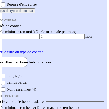
Reprise d'entreprise
plus
de types de contrat
 DE CONTRAT
ée de contrat
ée minimale (en mois)
Durée maximale (en mois)
mois
er
le filtre du type de contrat
les filtres de
Durée hebdo
madaire
 hebdomadaire
Temps plein
Temps partiel
Non renseignée (4)
 HEBDOMADAIRE
cisez la durée hebdomadaire :
ée minimale (en heure)
Durée maximale (en heure)