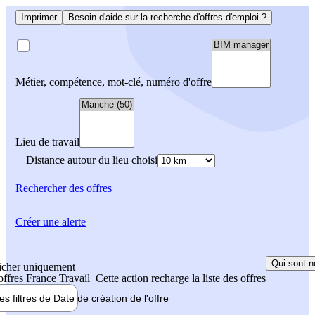
Imprimer
Besoin d'aide sur la recherche d'offres d'emploi ?
Métier, compétence, mot-clé, numéro d'offre
Lieu de travail
Distance autour du lieu choisi
Rechercher
des offres
Créer une alerte
Qui sont n
icher uniquement
 offres France Travail
Cette action recharge la liste des offres
les filtres de
Date de création
de l'offre