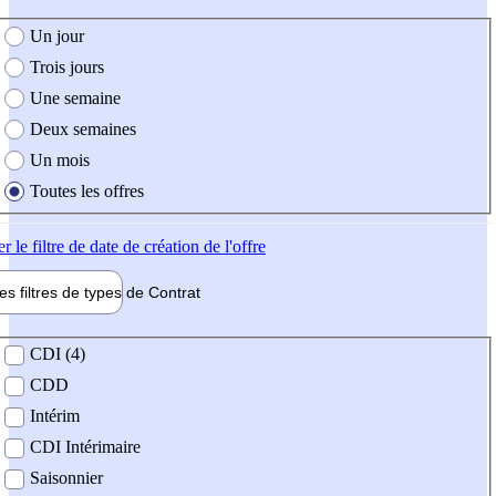
e création de l'offre
Un jour
Trois jours
Une semaine
Deux semaines
Un mois
Toutes les offres
er
le filtre de date de création de l'offre
les filtres de types de
Contrat
de contrat
CDI (4)
CDD
Intérim
CDI Intérimaire
Saisonnier