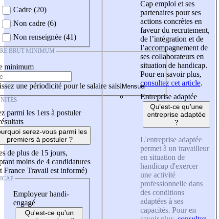
Cap emploi et ses
Cadre (20)
partenaires pour ses
actions concrètes en
Non cadre (6)
faveur du recrutement,
Non renseignée (41)
de l’intégration et de
l’accompagnement de
IRE BRUT MINIMUM
ses collaborateurs en
situation de handicap.
re minimum
Pour en savoir plus,
consultez cet article
.
ssez une périodicité pour le salaire saisi
Entreprise adaptée
NITÉS
Qu'est-ce qu'une
z parmi les 1ers à postuler
entreprise adaptée
résultats
?
urquoi serez-vous parmi les
L'entreprise adaptée
premiers à postuler ?
permet à un travailleur
es de plus de 15 jours,
en situation de
tant moins de 4 candidatures
handicap d'exercer
t France Travail est informé)
une activité
ICAP
professionnelle dans
des conditions
Employeur handi-
adaptées à ses
engagé
capacités. Pour en
Qu'est-ce qu'un
savoir plus,
consultez