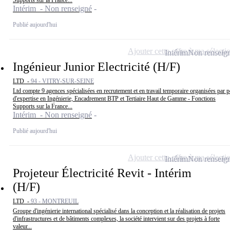
Supports sur la France...
Intérim - Non renseigné
Publié aujourd'hui
Ajouter cette offre à ma sélecti
Intérim
Non renseig
Ingénieur Junior Electricité (H/F)
LTD -
94 - VITRY-SUR-SEINE
Ltd compte 9 agences spécialisées en recrutement et en travail temporaire organisées par p
d'expertise en Ingénierie, Encadrement BTP et Tertiaire Haut de Gamme - Fonctions
Supports sur la France...
Intérim - Non renseigné
Publié aujourd'hui
Ajouter cette offre à ma sélecti
Intérim
Non renseig
Projeteur Électricité Revit - Intérim
(H/F)
LTD -
93 - MONTREUIL
Groupe d'ingénierie international spécialisé dans la conception et la réalisation de projets
d'infrastructures et de bâtiments complexes, la société intervient sur des projets à forte
valeur...