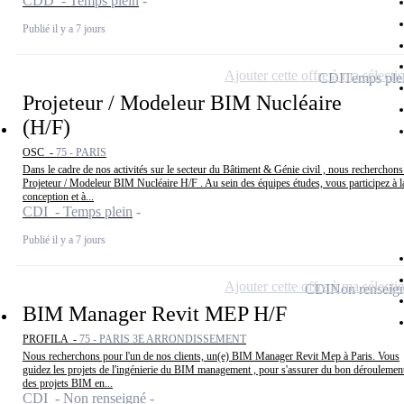
CDD - Temps plein
Publié il y a 7 jours
Ajouter cette offre à ma sélecti
CDI
Temps ple
Projeteur / Modeleur BIM Nucléaire
(H/F)
OSC -
75 - PARIS
Dans le cadre de nos activités sur le secteur du Bâtiment & Génie civil , nous recherchons
Projeteur / Modeleur BIM Nucléaire H/F . Au sein des équipes études, vous participez à l
conception et à...
CDI - Temps plein
Publié il y a 7 jours
Ajouter cette offre à ma sélecti
CDI
Non renseig
BIM Manager Revit MEP H/F
PROFILA -
75 - PARIS 3E ARRONDISSEMENT
Nous recherchons pour l'un de nos clients, un(e) BIM Manager Revit Mep à Paris. Vous
guidez les projets de l'ingénierie du BIM management , pour s'assurer du bon déroulemen
des projets BIM en...
CDI - Non renseigné