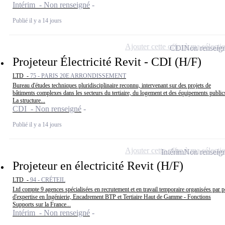
Intérim - Non renseigné
Publié il y a 14 jours
Ajouter cette offre à ma sélecti
CDI
Non renseig
Projeteur Électricité Revit - CDI (H/F)
LTD -
75 - PARIS 20E ARRONDISSEMENT
Bureau d'études techniques pluridisciplinaire reconnu, intervenant sur des projets de
bâtiments complexes dans les secteurs du tertiaire, du logement et des équipements public
La structure...
CDI - Non renseigné
Publié il y a 14 jours
Ajouter cette offre à ma sélecti
Intérim
Non renseig
Projeteur en électricité Revit (H/F)
LTD -
94 - CRÉTEIL
Ltd compte 9 agences spécialisées en recrutement et en travail temporaire organisées par p
d'expertise en Ingénierie, Encadrement BTP et Tertiaire Haut de Gamme - Fonctions
Supports sur la France...
Intérim - Non renseigné