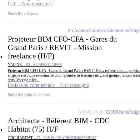
CDI - Non renseigné
Publié il y a 15 jours
Ajouter cette offre à ma sélecti
Profession commerciale
Non renseig
Projeteur BIM CFO-CFA - Gares du
Grand Paris / REVIT - Mission
freelance (H/F)
YALINK -
93 - AUBERVILLIERS
Projeteur BIM CFO-CFA - Gares du Grand Paris / REVIT Nous recherchons un projeteu
en génie électrique expérimenté pour rejoindre en freelance un grand groupe français lead
dans l'énergie et les...
Profession commerciale - Non renseigné
Publié il y a plus de 30 jours
Ajouter cette offre à ma sélecti
CDI
Non renseig
Architecte - Référent BIM - CDC
Habitat (75) H/F
CDC HABITAT -
75 - PARIS 13E ARRONDISSEMENT