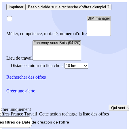
Imprimer
Besoin d'aide sur la recherche d'offres d'emploi ?
Métier, compétence, mot-clé, numéro d'offre
Lieu de travail
Distance autour du lieu choisi
Rechercher
des offres
Créer une alerte
Qui sont n
icher uniquement
 offres France Travail
Cette action recharge la liste des offres
les filtres de
Date de création
de l'offre