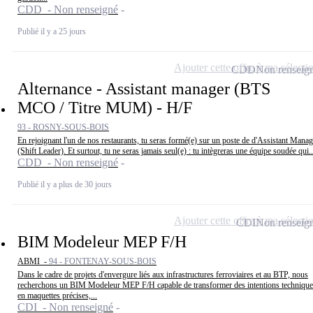
CDD - Non renseigné
Publié il y a 25 jours
Ajouter cette offre à ma sélecti
CDD
Non renseig
Alternance - Assistant manager (BTS
MCO / Titre MUM) - H/F
93 - ROSNY-SOUS-BOIS
En rejoignant l'un de nos restaurants, tu seras formé(e) sur un poste de d'Assistant Manag
(Shift Leader). Et surtout, tu ne seras jamais seul(e) : tu intègreras une équipe soudée qui..
CDD - Non renseigné
Publié il y a plus de 30 jours
Ajouter cette offre à ma sélecti
CDI
Non renseig
BIM Modeleur MEP F/H
ABMI -
94 - FONTENAY-SOUS-BOIS
Dans le cadre de projets d'envergure liés aux infrastructures ferroviaires et au BTP, nous
recherchons un BIM Modeleur MEP F/H capable de transformer des intentions technique
en maquettes précises,...
CDI - Non renseigné