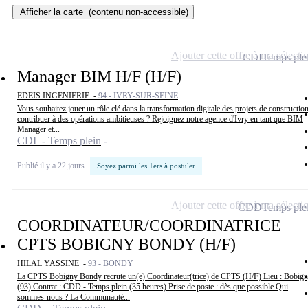
Afficher la carte
(contenu non-accessible)
Ajouter cette offre à ma sélecti
CDI
Temps ple
Manager BIM H/F (H/F)
EDEIS INGENIERIE -
94 - IVRY-SUR-SEINE
Vous souhaitez jouer un rôle clé dans la transformation digitale des projets de construction
contribuer à des opérations ambitieuses ? Rejoignez notre agence d'Ivry en tant que BIM
Manager et...
CDI - Temps plein
Publié il y a 22 jours
Soyez parmi les 1ers à postuler
Ajouter cette offre à ma sélecti
CDD
Temps ple
COORDINATEUR/COORDINATRICE
CPTS BOBIGNY BONDY (H/F)
HILAL YASSINE -
93 - BONDY
La CPTS Bobigny Bondy recrute un(e) Coordinateur(trice) de CPTS (H/F) Lieu : Bobig
(93) Contrat : CDD - Temps plein (35 heures) Prise de poste : dès que possible Qui
sommes-nous ? La Communauté...