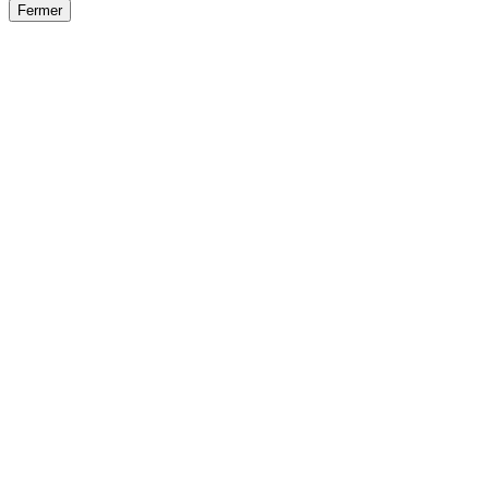
Fermer
Fermer
le détail de l'offre
/
Offre
sur
Offre précéden