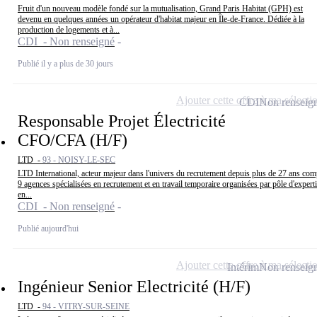
Fruit d'un nouveau modèle fondé sur la mutualisation, Grand Paris Habitat (GPH) est
devenu en quelques années un opérateur d'habitat majeur en Île-de-France. Dédiée à la
production de logements et à...
CDI - Non renseigné
Publié il y a plus de 30 jours
Ajouter cette offre à ma sélecti
CDI
Non renseig
Responsable Projet Électricité
CFO/CFA (H/F)
LTD -
93 - NOISY-LE-SEC
LTD International, acteur majeur dans l'univers du recrutement depuis plus de 27 ans com
9 agences spécialisées en recrutement et en travail temporaire organisées par pôle d'expert
en...
CDI - Non renseigné
Publié aujourd'hui
Ajouter cette offre à ma sélecti
Intérim
Non renseig
Ingénieur Senior Electricité (H/F)
LTD -
94 - VITRY-SUR-SEINE