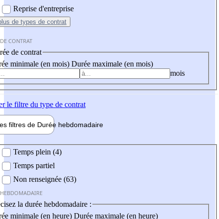
Reprise d'entreprise
plus
de types de contrat
 DE CONTRAT
ée de contrat
ée minimale (en mois)
Durée maximale (en mois)
mois
er
le filtre du type de contrat
les filtres de
Durée hebdo
madaire
 hebdomadaire
Temps plein (4)
Temps partiel
Non renseignée (63)
 HEBDOMADAIRE
cisez la durée hebdomadaire :
ée minimale (en heure)
Durée maximale (en heure)