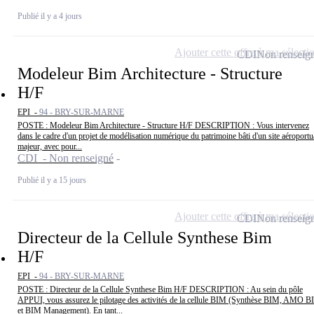
Publié il y a 4 jours
Ajouter cette offre à ma sélecti
CDI
Non renseig
Modeleur Bim Architecture - Structure
H/F
EPI -
94 - BRY-SUR-MARNE
POSTE : Modeleur Bim Architecture - Structure H/F DESCRIPTION : Vous intervenez
dans le cadre d'un projet de modélisation numérique du patrimoine bâti d'un site aéroportu
majeur, avec pour...
CDI - Non renseigné
Publié il y a 15 jours
Ajouter cette offre à ma sélecti
CDI
Non renseig
Directeur de la Cellule Synthese Bim
H/F
EPI -
94 - BRY-SUR-MARNE
POSTE : Directeur de la Cellule Synthese Bim H/F DESCRIPTION : Au sein du pôle
APPUI, vous assurez le pilotage des activités de la cellule BIM (Synthèse BIM, AMO 
et BIM Management). En tant...