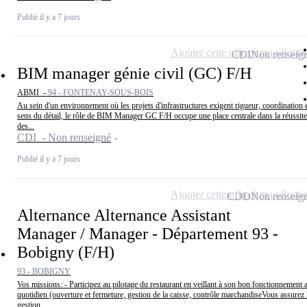
Publié il y a 7 jours
Ajouter cette offre à ma sélecti
CDI
Non renseig
BIM manager génie civil (GC) F/H
ABMI -
94 - FONTENAY-SOUS-BOIS
Au sein d'un environnement où les projets d'infrastructures exigent rigueur, coordination 
sens du détail, le rôle de BIM Manager GC F/H occupe une place centrale dans la réussite
des...
CDI - Non renseigné
Publié il y a 7 jours
Ajouter cette offre à ma sélecti
CDD
Non renseig
Alternance Alternance Assistant
Manager / Manager - Département 93 -
Bobigny (F/H)
93 - BOBIGNY
Vos missions: - Participez au pilotage du restaurant en veillant à son bon fonctionnement 
quotidien (ouverture et fermeture, gestion de la caisse, contrôle marchandiseVous assurez 
gestion...