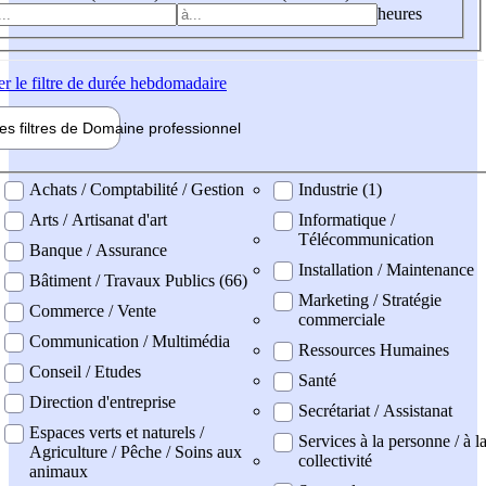
heures
er
le filtre de durée hebdomadaire
les filtres de
Domaine pro
fessionnel
ne professionel
Achats / Comptabilité / Gestion
Industrie (1)
Arts / Artisanat d'art
Informatique /
Télécommunication
Banque / Assurance
Installation / Maintenance
Bâtiment / Travaux Publics (66)
Marketing / Stratégie
Commerce / Vente
commerciale
Communication / Multimédia
Ressources Humaines
Conseil / Etudes
Santé
Direction d'entreprise
Secrétariat / Assistanat
Espaces verts et naturels /
Services à la personne / à l
Agriculture / Pêche / Soins aux
collectivité
animaux