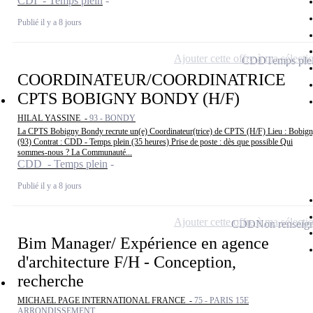
CDI - Temps plein
Publié il y a 8 jours
Ajouter cette offre à ma sélecti
CDD
Temps ple
COORDINATEUR/COORDINATRICE
CPTS BOBIGNY BONDY (H/F)
HILAL YASSINE -
93 - BONDY
La CPTS Bobigny Bondy recrute un(e) Coordinateur(trice) de CPTS (H/F) Lieu : Bobig
(93) Contrat : CDD - Temps plein (35 heures) Prise de poste : dès que possible Qui
sommes-nous ? La Communauté...
CDD - Temps plein
Publié il y a 8 jours
Ajouter cette offre à ma sélecti
CDD
Non renseig
Bim Manager/ Expérience en agence
d'architecture F/H - Conception,
recherche
MICHAEL PAGE INTERNATIONAL FRANCE -
75 - PARIS 15E
ARRONDISSEMENT