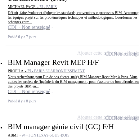
MICHAEL PAGE -
75 - PARIS
Définir, faire évoluer et déployer les standards, conventions et processus BIM. Accompa
les équipes projet sur les problématiques techniques et méthodologiques. Coordonner les
échanges entre...
CDI - Non renseigné
Publié il y a 7 jours
Ajouter cette offre à ma sélecti
CDI
Non renseig
BIM Manager Revit MEP H/F
PROFILA -
75 - PARIS 3E ARRONDISSEMENT
Nous recherchons pour l'un de nos clients, un(e) BIM Manager Revit Mep à Paris. Vous
guidez les projets de l'ingénierie du BIM management , pour s'assurer du bon déroulemen
des projets BIM en...
CDI - Non renseigné
Publié il y a 8 jours
Ajouter cette offre à ma sélecti
CDI
Non renseig
BIM manager génie civil (GC) F/H
ABMI -
94 - FONTENAY-SOUS-BOIS