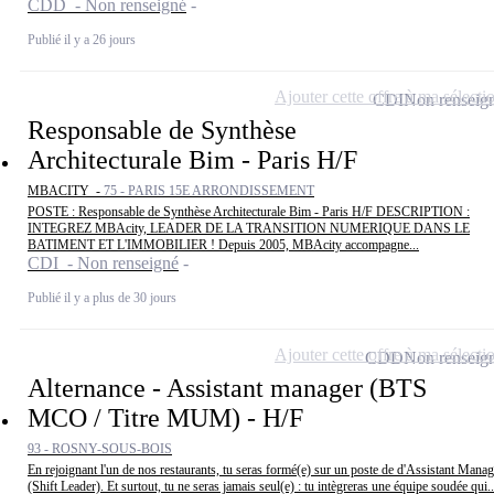
CDD - Non renseigné
Publié il y a 26 jours
Ajouter cette offre à ma sélecti
CDI
Non renseig
Responsable de Synthèse
Architecturale Bim - Paris H/F
MBACITY -
75 - PARIS 15E ARRONDISSEMENT
POSTE : Responsable de Synthèse Architecturale Bim - Paris H/F DESCRIPTION :
INTEGREZ MBAcity, LEADER DE LA TRANSITION NUMERIQUE DANS LE
BATIMENT ET L'IMMOBILIER ! Depuis 2005, MBAcity accompagne...
CDI - Non renseigné
Publié il y a plus de 30 jours
Ajouter cette offre à ma sélecti
CDD
Non renseig
Alternance - Assistant manager (BTS
MCO / Titre MUM) - H/F
93 - ROSNY-SOUS-BOIS
En rejoignant l'un de nos restaurants, tu seras formé(e) sur un poste de d'Assistant Manag
(Shift Leader). Et surtout, tu ne seras jamais seul(e) : tu intègreras une équipe soudée qui..