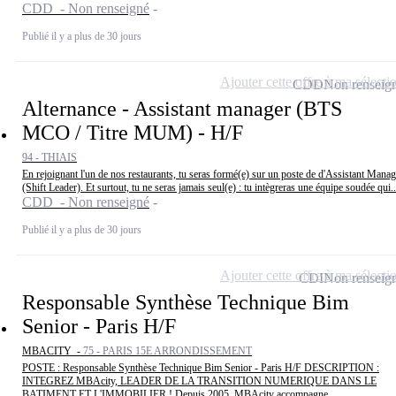
CDD - Non renseigné
Publié il y a plus de 30 jours
Ajouter cette offre à ma sélecti
CDD
Non renseig
Alternance - Assistant manager (BTS
MCO / Titre MUM) - H/F
94 - THIAIS
En rejoignant l'un de nos restaurants, tu seras formé(e) sur un poste de d'Assistant Manag
(Shift Leader). Et surtout, tu ne seras jamais seul(e) : tu intègreras une équipe soudée qui..
CDD - Non renseigné
Publié il y a plus de 30 jours
Ajouter cette offre à ma sélecti
CDI
Non renseig
Responsable Synthèse Technique Bim
Senior - Paris H/F
MBACITY -
75 - PARIS 15E ARRONDISSEMENT
POSTE : Responsable Synthèse Technique Bim Senior - Paris H/F DESCRIPTION :
INTEGREZ MBAcity, LEADER DE LA TRANSITION NUMERIQUE DANS LE
BATIMENT ET L'IMMOBILIER ! Depuis 2005, MBAcity accompagne...