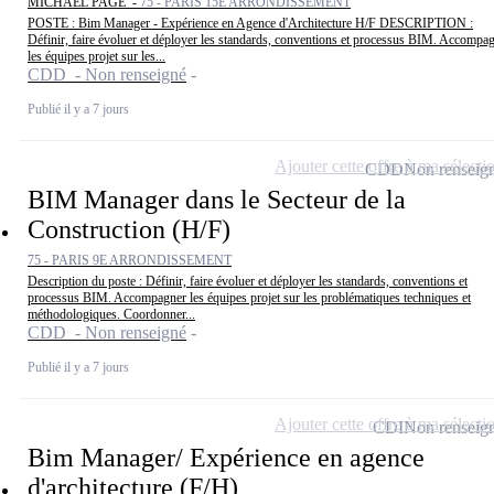
MICHAEL PAGE -
75 - PARIS 15E ARRONDISSEMENT
POSTE : Bim Manager - Expérience en Agence d'Architecture H/F DESCRIPTION :
Définir, faire évoluer et déployer les standards, conventions et processus BIM. Accompa
les équipes projet sur les...
CDD - Non renseigné
Publié il y a 7 jours
Ajouter cette offre à ma sélecti
CDD
Non renseig
BIM Manager dans le Secteur de la
Construction (H/F)
75 - PARIS 9E ARRONDISSEMENT
Description du poste : Définir, faire évoluer et déployer les standards, conventions et
processus BIM. Accompagner les équipes projet sur les problématiques techniques et
méthodologiques. Coordonner...
CDD - Non renseigné
Publié il y a 7 jours
Ajouter cette offre à ma sélecti
CDI
Non renseig
Bim Manager/ Expérience en agence
d'architecture (F/H)