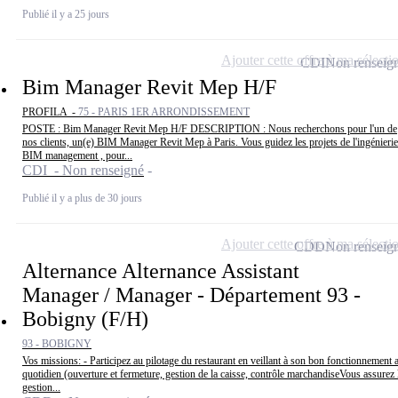
Publié il y a 25 jours
Ajouter cette offre à ma sélecti
CDI
Non renseig
Bim Manager Revit Mep H/F
PROFILA -
75 - PARIS 1ER ARRONDISSEMENT
POSTE : Bim Manager Revit Mep H/F DESCRIPTION : Nous recherchons pour l'un de
nos clients, un(e) BIM Manager Revit Mep à Paris. Vous guidez les projets de l'ingénieri
BIM management , pour...
CDI - Non renseigné
Publié il y a plus de 30 jours
Ajouter cette offre à ma sélecti
CDD
Non renseig
Alternance Alternance Assistant
Manager / Manager - Département 93 -
Bobigny (F/H)
93 - BOBIGNY
Vos missions: - Participez au pilotage du restaurant en veillant à son bon fonctionnement 
quotidien (ouverture et fermeture, gestion de la caisse, contrôle marchandiseVous assurez 
gestion...