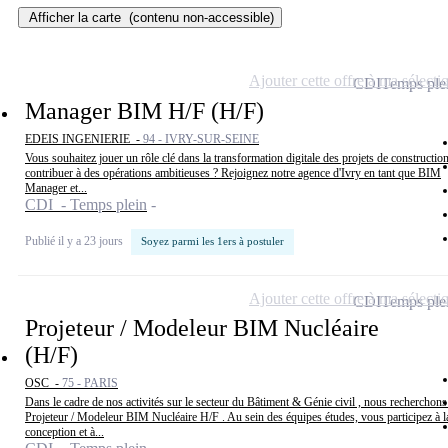
Afficher la carte
(contenu non-accessible)
Ajouter cette offre à ma sélecti
CDI
Temps ple
Manager BIM H/F (H/F)
EDEIS INGENIERIE -
94 - IVRY-SUR-SEINE
Vous souhaitez jouer un rôle clé dans la transformation digitale des projets de construction
contribuer à des opérations ambitieuses ? Rejoignez notre agence d'Ivry en tant que BIM
Manager et...
CDI - Temps plein
Publié il y a 23 jours
Soyez parmi les 1ers à postuler
Ajouter cette offre à ma sélecti
CDI
Temps ple
Projeteur / Modeleur BIM Nucléaire
(H/F)
OSC -
75 - PARIS
Dans le cadre de nos activités sur le secteur du Bâtiment & Génie civil , nous recherchons
Projeteur / Modeleur BIM Nucléaire H/F . Au sein des équipes études, vous participez à l
conception et à...