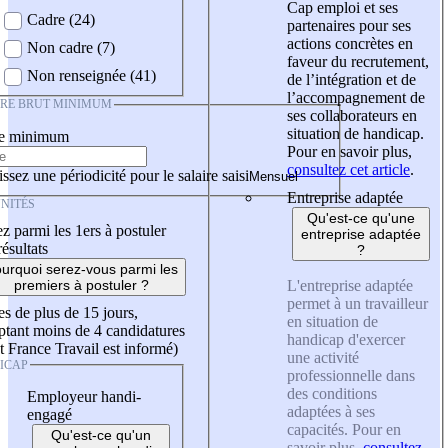
Cap emploi et ses
Cadre (24)
partenaires pour ses
actions concrètes en
Non cadre (7)
faveur du recrutement,
Non renseignée (41)
de l’intégration et de
l’accompagnement de
IRE BRUT MINIMUM
ses collaborateurs en
situation de handicap.
re minimum
Pour en savoir plus,
consultez cet article
.
ssez une périodicité pour le salaire saisi
Entreprise adaptée
NITÉS
Qu'est-ce qu'une
z parmi les 1ers à postuler
entreprise adaptée
résultats
?
urquoi serez-vous parmi les
L'entreprise adaptée
premiers à postuler ?
permet à un travailleur
es de plus de 15 jours,
en situation de
tant moins de 4 candidatures
handicap d'exercer
t France Travail est informé)
une activité
ICAP
professionnelle dans
des conditions
Employeur handi-
adaptées à ses
engagé
capacités. Pour en
Qu'est-ce qu'un
savoir plus,
consultez