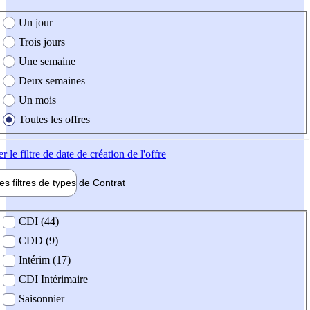
e création de l'offre
Un jour
Trois jours
Une semaine
Deux semaines
Un mois
Toutes les offres
er
le filtre de date de création de l'offre
les filtres de types de
Contrat
de contrat
CDI (44)
CDD (9)
Intérim (17)
CDI Intérimaire
Saisonnier