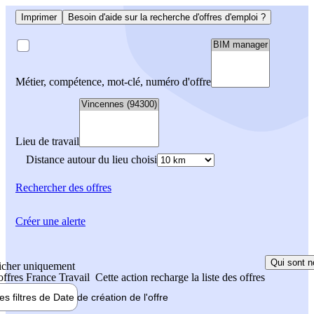
Imprimer
Besoin d'aide sur la recherche d'offres d'emploi ?
Métier, compétence, mot-clé, numéro d'offre
Lieu de travail
Distance autour du lieu choisi
Rechercher
des offres
Créer une alerte
Qui sont n
icher uniquement
 offres France Travail
Cette action recharge la liste des offres
les filtres de
Date de création
de l'offre