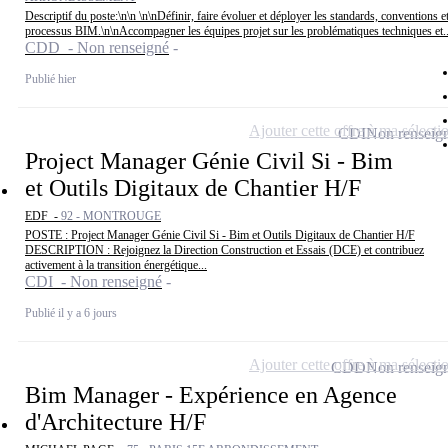
Descriptif du poste:\n\n \n\nDéfinir, faire évoluer et déployer les standards, conventions e
processus BIM.\n\nAccompagner les équipes projet sur les problématiques techniques et..
CDD - Non renseigné
Publié hier
Ajouter cette offre à ma sélecti
CDI
Non renseig
Project Manager Génie Civil Si - Bim
et Outils Digitaux de Chantier H/F
EDF -
92 - MONTROUGE
POSTE : Project Manager Génie Civil Si - Bim et Outils Digitaux de Chantier H/F
DESCRIPTION : Rejoignez la Direction Construction et Essais (DCE) et contribuez
activement à la transition énergétique...
CDI - Non renseigné
Publié il y a 6 jours
Ajouter cette offre à ma sélecti
CDD
Non renseig
Bim Manager - Expérience en Agence
d'Architecture H/F