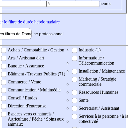
heures
er
le filtre de durée hebdomadaire
les filtres de
Domaine pro
fessionnel
ne professionel
Achats / Comptabilité / Gestion
Industrie (1)
Arts / Artisanat d'art
Informatique /
Télécommunication
Banque / Assurance
Installation / Maintenance
Bâtiment / Travaux Publics (71)
Marketing / Stratégie
Commerce / Vente
commerciale
Communication / Multimédia
Ressources Humaines
Conseil / Etudes
Santé
Direction d'entreprise
Secrétariat / Assistanat
Espaces verts et naturels /
Services à la personne / à l
Agriculture / Pêche / Soins aux
collectivité
animaux