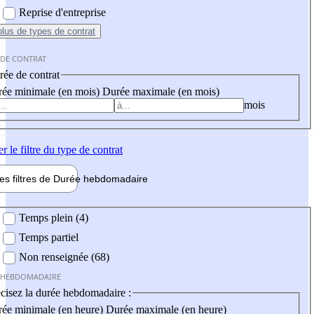
Reprise d'entreprise
plus
de types de contrat
 DE CONTRAT
ée de contrat
ée minimale (en mois)
Durée maximale (en mois)
mois
er
le filtre du type de contrat
les filtres de
Durée hebdo
madaire
 hebdomadaire
Temps plein (4)
Temps partiel
Non renseignée (68)
 HEBDOMADAIRE
cisez la durée hebdomadaire :
ée minimale (en heure)
Durée maximale (en heure)