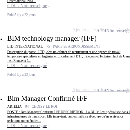
l'international. Nos...
CDI - Non renseigné
Publié il y a 22 jours
Ajouter cette offre à ma sélecti
CDI
Non renseig
BIM technology manager (H/F)
LTD INTERNATIONAL -
75 - PARIS 9E ARRONDISSEMENT
Description du poste : LTD, c'est un cabinet de recrutement et une agence de travail
temporaire spécialisée en Ingénierie, Encadrement BTP, Télécom et Tertiaire Haut de Ga
- en France et à...
CDI - Non renseigné
Publié il y a 23 jours
Ajouter cette offre à ma sélecti
CDI
Non renseig
Bim Manager Confirmé H/F
ARTELIA -
94 - CHOISY-LE-ROI
POSTE : Bim Manager Confirmé H/F DESCRIPTION : La BU MI est spécialisée dans l
infrastructures de Transport. Elle intervient, tant en maîtrise d'oeuvre qu'en assistance
technique ou en études...
CDI - Non renseigné