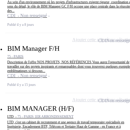
Au sein d'un environnement où les projets d'infrastructures exigent rigueur, coordination 
sens du détail, le rôle de BIM Manager GC F/H occupe une place centrale dans la réussite
des...
CDI - Non renseigné
Publié il y a 8 jours
Ajouter cette offre à ma sélecti
CDI
Non renseig
BIM Manager F/H
75 - PARIS
Description de l'offre NOS PROJETS, NOS RÉFÉRENCES Vous aurez l'opportunité de
travailler sur des projets inspirants et remarquables dont vous trouverez quelques exempl
emblématiques si dessous...
CDI - Non renseigné
Publié il y a 15 jours
Ajouter cette offre à ma sélecti
CDI
Non renseig
BIM MANAGER (H/F)
LTD -
75 - PARIS 1ER ARRONDISSEMENT
LTD, c'est un cabinet de recrutement et une agence de travail temporaire spécialisée en
Ingénierie, Encadrement BTP, Télécom et Tertiaire Haut de Gamme - en France et à