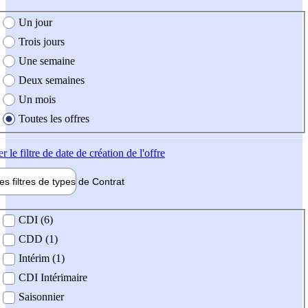
e création de l'offre
Un jour
Trois jours
Une semaine
Deux semaines
Un mois
Toutes les offres
er
le filtre de date de création de l'offre
les filtres de types de
Contrat
de contrat
CDI (6)
CDD (1)
Intérim (1)
CDI Intérimaire
Saisonnier