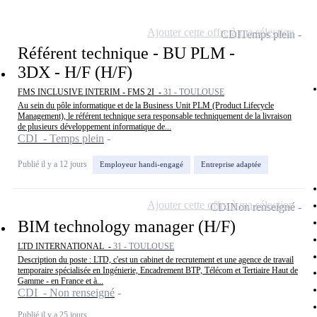
Ajouter cette offre à ma sélection
CDI
Temps plein
Référent technique - BU PLM -
3DX - H/F (H/F)
FMS INCLUSIVE INTERIM - FMS 2I -
31 - TOULOUSE
Au sein du pôle informatique et de la Business Unit PLM (Product Lifecycle
Management), le référent technique sera responsable techniquement de la livraison
de plusieurs développement informatique de...
CDI - Temps plein
Publié il y a 12 jours
Employeur handi-engagé
Entreprise adaptée
Ajouter cette offre à ma sélection
CDI
Non renseigné
BIM technology manager (H/F)
LTD INTERNATIONAL -
31 - TOULOUSE
Description du poste : LTD, c'est un cabinet de recrutement et une agence de travail
temporaire spécialisée en Ingénierie, Encadrement BTP, Télécom et Tertiaire Haut de
Gamme - en France et à...
CDI - Non renseigné
Publié il y a 25 jours