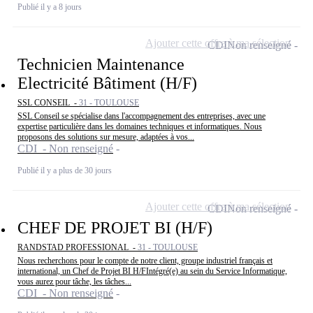
Publié il y a 8 jours
Ajouter cette offre à ma sélection
CDI
Non renseigné
Technicien Maintenance
Electricité Bâtiment (H/F)
SSL CONSEIL -
31 - TOULOUSE
SSL Conseil se spécialise dans l'accompagnement des entreprises, avec une
expertise particulière dans les domaines techniques et informatiques. Nous
proposons des solutions sur mesure, adaptées à vos...
CDI - Non renseigné
Publié il y a plus de 30 jours
Ajouter cette offre à ma sélection
CDI
Non renseigné
CHEF DE PROJET BI (H/F)
RANDSTAD PROFESSIONAL -
31 - TOULOUSE
Nous recherchons pour le compte de notre client, groupe industriel français et
international, un Chef de Projet BI H/FIntégré(e) au sein du Service Informatique,
vous aurez pour tâche, les tâches...
CDI - Non renseigné