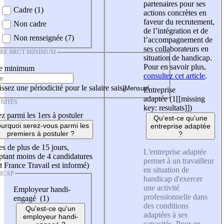
partenaires pour ses
Cadre (1)
actions concrètes en
faveur du recrutement,
Non cadre
de l’intégration et de
Non renseignée (7)
l’accompagnement de
ses collaborateurs en
IRE BRUT MINIMUM
situation de handicap.
Pour en savoir plus,
re minimum
consultez cet article
.
ssez une périodicité pour le salaire saisi
Entreprise
adaptée (1
[[missing
NITÉS
key: resultats]]
)
z parmi les 1ers à postuler
Qu'est-ce qu'une
urquoi serez-vous parmi les
entreprise adaptée
premiers à postuler ?
?
es de plus de 15 jours,
L'entreprise adaptée
tant moins de 4 candidatures
permet à un travailleur
t France Travail est informé)
en situation de
ICAP
handicap d'exercer
une activité
Employeur handi-
professionnelle dans
engagé (1)
des conditions
Qu'est-ce qu'un
adaptées à ses
employeur handi-
capacités. Pour en