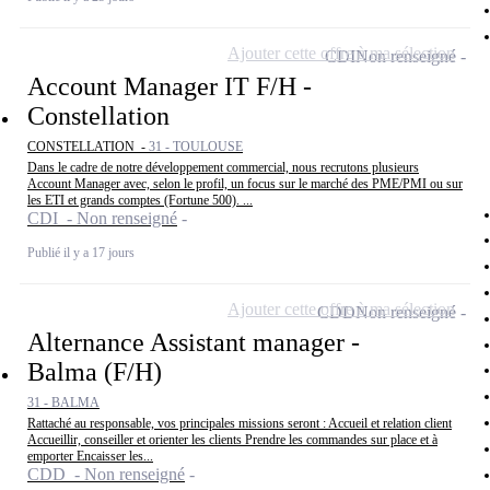
Ajouter cette offre à ma sélection
CDI
Non renseigné
Account Manager IT F/H -
Constellation
CONSTELLATION -
31 - TOULOUSE
Dans le cadre de notre développement commercial, nous recrutons plusieurs
Account Manager avec, selon le profil, un focus sur le marché des PME/PMI ou sur
les ETI et grands comptes (Fortune 500). ...
CDI - Non renseigné
Publié il y a 17 jours
Ajouter cette offre à ma sélection
CDD
Non renseigné
Alternance Assistant manager -
Balma (F/H)
31 - BALMA
Rattaché au responsable, vos principales missions seront : Accueil et relation client
Accueillir, conseiller et orienter les clients Prendre les commandes sur place et à
emporter Encaisser les...
CDD - Non renseigné