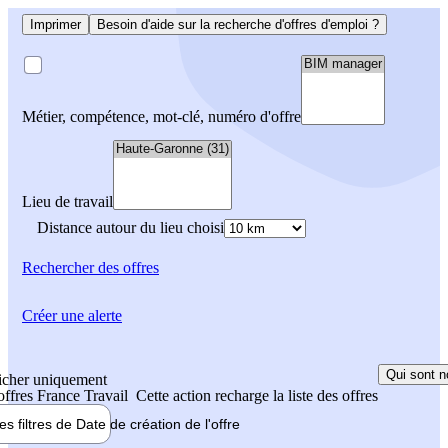
Imprimer
Besoin d'aide sur la recherche d'offres d'emploi ?
Métier, compétence, mot-clé, numéro d'offre
Lieu de travail
Distance autour du lieu choisi
Rechercher
des offres
Créer une alerte
Qui sont n
icher uniquement
 offres France Travail
Cette action recharge la liste des offres
les filtres de
Date de création
de l'offre