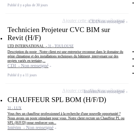
Publié il y a plus de 30 jours
Ajouter cette offre à ma sélection
CDI
Non renseigné
Technicien Projeteur CVC BIM sur
Revit (H/F)
LTD INTERNATIONAL -
31 - TOULOUSE
Description du poste : Notre client est une entreprise reconnue dans le domaine du
génie climatique et des installations techniques du bâtiment, intervenant sur des
projets variés en tertiaire,...
CDI - Non renseigné
Publié il y a 11 jours
Ajouter cette offre à ma sélection
Intérim
Non renseigné
CHAUFFEUR SPL BOM (H/F/D)
31 - LUX
Vous êtes un chauffeur professionnel à la recherche d'une nouvelle opportunité ?
Nous avons un poste stimulant pour vous. Notre client recrute un Chauffeur PL ou
SPL (H/F/D) pour renforcer son...
Intérim - Non renseigné