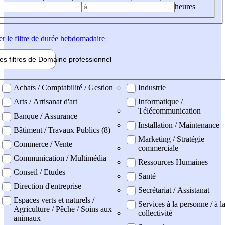
heures
er
le filtre de durée hebdomadaire
les filtres de
Domaine pro
fessionnel
ne professionel
Achats / Comptabilité / Gestion
Industrie
Arts / Artisanat d'art
Informatique /
Télécommunication
Banque / Assurance
Installation / Maintenance
Bâtiment / Travaux Publics (8)
Marketing / Stratégie
Commerce / Vente
commerciale
Communication / Multimédia
Ressources Humaines
Conseil / Etudes
Santé
Direction d'entreprise
Secrétariat / Assistanat
Espaces verts et naturels /
Services à la personne / à l
Agriculture / Pêche / Soins aux
collectivité
animaux