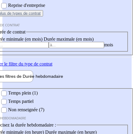
Reprise d'entreprise
plus
de types de contrat
 DE CONTRAT
ée de contrat
ée minimale (en mois)
Durée maximale (en mois)
mois
er
le filtre du type de contrat
les filtres de
Durée hebdo
madaire
 hebdomadaire
Temps plein (1)
Temps partiel
Non renseignée (7)
 HEBDOMADAIRE
cisez la durée hebdomadaire :
ée minimale (en heure)
Durée maximale (en heure)