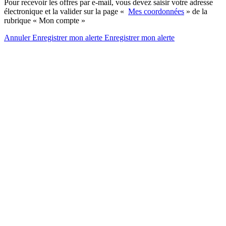
Pour recevoir les offres par e-mail, vous devez saisir votre adresse
électronique et la valider sur la page «
Mes coordonnées
» de la
rubrique « Mon compte »
Annuler
Enregistrer mon alerte
Enregistrer
mon alerte