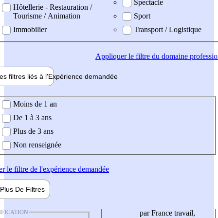
Spectacle
Hôtellerie - Restauration /
Tourisme / Animation
Sport
Immobilier
Transport / Logistique
Appliquer
le filtre du domaine professi
es filtres liés à l'
Expérience
demandée
ience demandée
Moins de 1 an
De 1 à 3 ans
Plus de 3 ans
Non renseignée
er
le filtre de l'expérience demandée
Plus De
Filtres
IFICATION
par France travail,