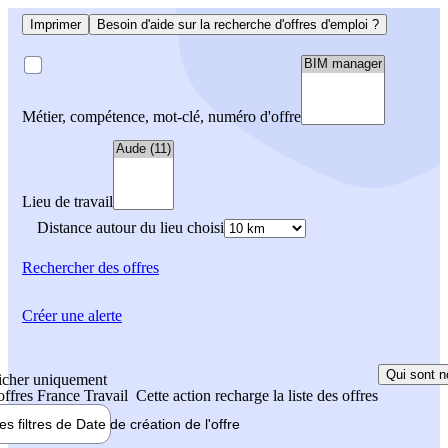
Imprimer
Besoin d'aide sur la recherche d'offres d'emploi ?
Métier, compétence, mot-clé, numéro d'offre
Lieu de travail
Distance autour du lieu choisi
Rechercher
des offres
Créer une alerte
Qui sont n
icher uniquement
 offres France Travail
Cette action recharge la liste des offres
les filtres de
Date de création
de l'offre