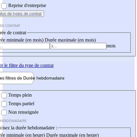
Reprise d'entreprise
plus
de types de contrat
 DE CONTRAT
ée de contrat
ée minimale (en mois)
Durée maximale (en mois)
mois
er
le filtre du type de contrat
les filtres de
Durée hebdo
madaire
 hebdomadaire
Temps plein
Temps partiel
Non renseignée
 HEBDOMADAIRE
cisez la durée hebdomadaire :
ée minimale (en heure)
Durée maximale (en heure)