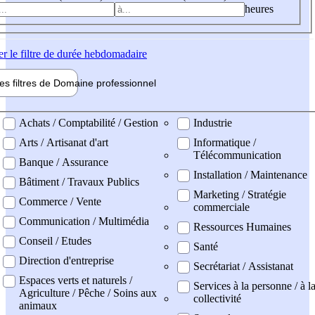
heures
er
le filtre de durée hebdomadaire
les filtres de
Domaine pro
fessionnel
ne professionel
Achats / Comptabilité / Gestion
Industrie
Arts / Artisanat d'art
Informatique /
Télécommunication
Banque / Assurance
Installation / Maintenance
Bâtiment / Travaux Publics
Marketing / Stratégie
Commerce / Vente
commerciale
Communication / Multimédia
Ressources Humaines
Conseil / Etudes
Santé
Direction d'entreprise
Secrétariat / Assistanat
Espaces verts et naturels /
Services à la personne / à l
Agriculture / Pêche / Soins aux
collectivité
animaux