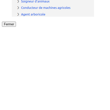
Fermer
Fermer
le détail de l'offre
/
Offre
sur
Offre précéden