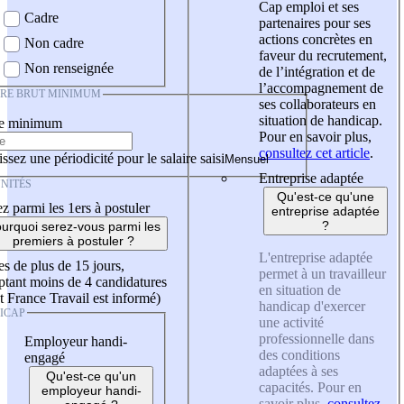
Cap emploi et ses
Cadre
partenaires pour ses
actions concrètes en
Non cadre
faveur du recrutement,
Non renseignée
de l’intégration et de
l’accompagnement de
IRE BRUT MINIMUM
ses collaborateurs en
situation de handicap.
re minimum
Pour en savoir plus,
consultez cet article
.
ssez une périodicité pour le salaire saisi
Entreprise adaptée
NITÉS
Qu'est-ce qu'une
z parmi les 1ers à postuler
entreprise adaptée
?
urquoi serez-vous parmi les
premiers à postuler ?
L'entreprise adaptée
es de plus de 15 jours,
permet à un travailleur
tant moins de 4 candidatures
en situation de
t France Travail est informé)
handicap d'exercer
ICAP
une activité
professionnelle dans
Employeur handi-
des conditions
engagé
adaptées à ses
Qu'est-ce qu'un
capacités. Pour en
employeur handi-
savoir plus,
consultez