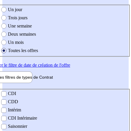
e création de l'offre
Un jour
Trois jours
Une semaine
Deux semaines
Un mois
Toutes les offres
er
le filtre de date de création de l'offre
les filtres de types de
Contrat
de contrat
CDI
CDD
Intérim
CDI Intérimaire
Saisonnier