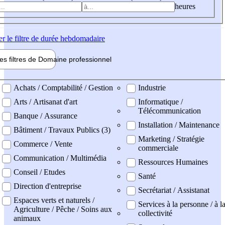
heures
er
le filtre de durée hebdomadaire
les filtres de
Domaine pro
fessionnel
ne professionel
Achats / Comptabilité / Gestion
Industrie
Arts / Artisanat d'art
Informatique /
Télécommunication
Banque / Assurance
Installation / Maintenance
Bâtiment / Travaux Publics (3)
Marketing / Stratégie
Commerce / Vente
commerciale
Communication / Multimédia
Ressources Humaines
Conseil / Etudes
Santé
Direction d'entreprise
Secrétariat / Assistanat
Espaces verts et naturels /
Services à la personne / à l
Agriculture / Pêche / Soins aux
collectivité
animaux