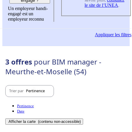
engagé ?
le site de l’UNEA
.
Un employeur handi-
engagé est un
employeur reconnu
Appliquer
les filtres
3 offres
pour BIM manager -
Meurthe-et-Moselle (54)
Trier par
Pertinence
Pertinence
Date
Afficher la carte
(contenu non-accessible)