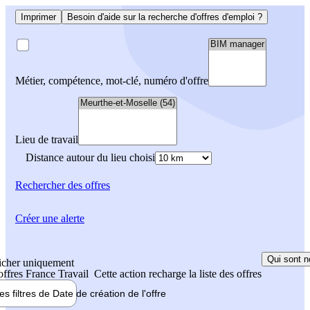
Imprimer
Besoin d'aide sur la recherche d'offres d'emploi ?
Métier, compétence, mot-clé, numéro d'offre
Lieu de travail
Distance autour du lieu choisi
Rechercher
des offres
Créer une alerte
Qui sont n
icher uniquement
 offres France Travail
Cette action recharge la liste des offres
les filtres de
Date de création
de l'offre