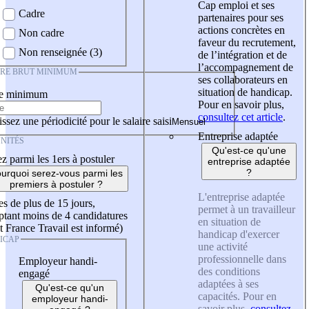
Cap emploi et ses
Cadre
partenaires pour ses
actions concrètes en
Non cadre
faveur du recrutement,
Non renseignée (3)
de l’intégration et de
l’accompagnement de
IRE BRUT MINIMUM
ses collaborateurs en
situation de handicap.
re minimum
Pour en savoir plus,
consultez cet article
.
ssez une périodicité pour le salaire saisi
Entreprise adaptée
NITÉS
Qu'est-ce qu'une
z parmi les 1ers à postuler
entreprise adaptée
?
urquoi serez-vous parmi les
premiers à postuler ?
L'entreprise adaptée
es de plus de 15 jours,
permet à un travailleur
tant moins de 4 candidatures
en situation de
t France Travail est informé)
handicap d'exercer
ICAP
une activité
professionnelle dans
Employeur handi-
des conditions
engagé
adaptées à ses
Qu'est-ce qu'un
capacités. Pour en
employeur handi-
savoir plus,
consultez