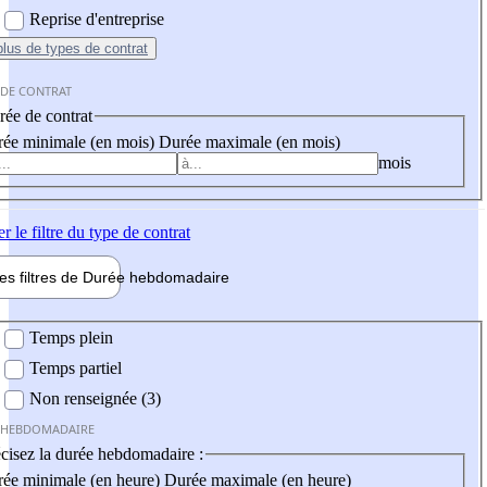
Reprise d'entreprise
plus
de types de contrat
 DE CONTRAT
ée de contrat
ée minimale (en mois)
Durée maximale (en mois)
mois
er
le filtre du type de contrat
les filtres de
Durée hebdo
madaire
 hebdomadaire
Temps plein
Temps partiel
Non renseignée (3)
 HEBDOMADAIRE
cisez la durée hebdomadaire :
ée minimale (en heure)
Durée maximale (en heure)