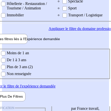
Spectacle
Hôtellerie - Restauration /
Tourisme / Animation
Sport
Immobilier
Transport / Logistique
Appliquer
le filtre du domaine professi
es filtres liés à l'
Expérience
demandée
ience demandée
Moins de 1 an
De 1 à 3 ans
Plus de 3 ans (2)
Non renseignée
er
le filtre de l'expérience demandée
Plus De
Filtres
IFICATION
par France travail,