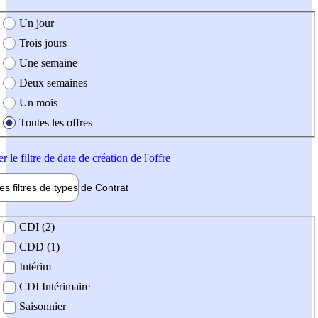
e création de l'offre
Un jour
Trois jours
Une semaine
Deux semaines
Un mois
Toutes les offres
er
le filtre de date de création de l'offre
les filtres de types de
Contrat
de contrat
CDI (2)
CDD (1)
Intérim
CDI Intérimaire
Saisonnier