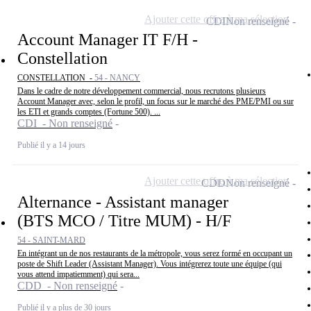
Ajouter cette offre à ma sélection
CDI
Non renseigné
Account Manager IT F/H -
Constellation
CONSTELLATION -
54 - NANCY
Dans le cadre de notre développement commercial, nous recrutons plusieurs
Account Manager avec, selon le profil, un focus sur le marché des PME/PMI ou sur
les ETI et grands comptes (Fortune 500). ...
CDI - Non renseigné
Publié il y a 14 jours
Ajouter cette offre à ma sélection
CDD
Non renseigné
Alternance - Assistant manager
(BTS MCO / Titre MUM) - H/F
54 - SAINT-MARD
En intégrant un de nos restaurants de la métropole, vous serez formé en occupant un
poste de Shift Leader (Assistant Manager). Vous intégrerez toute une équipe (qui
vous attend impatiemment) qui sera...
CDD - Non renseigné
Publié il y a plus de 30 jours