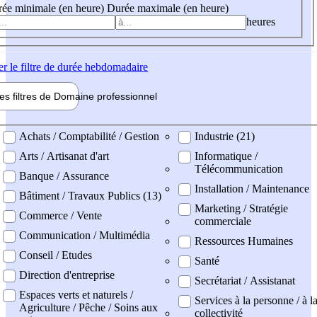
ée minimale (en heure)
Durée maximale (en heure)
heures
er
le filtre de durée hebdomadaire
les filtres de
Domaine pro
fessionnel
ne professionel
Achats / Comptabilité / Gestion
Industrie (21)
Arts / Artisanat d'art
Informatique /
Télécommunication
Banque / Assurance
Installation / Maintenance
Bâtiment / Travaux Publics (13)
Marketing / Stratégie
Commerce / Vente
commerciale
Communication / Multimédia
Ressources Humaines
Conseil / Etudes
Santé
Direction d'entreprise
Secrétariat / Assistanat
Espaces verts et naturels /
Services à la personne / à l
Agriculture / Pêche / Soins aux
collectivité