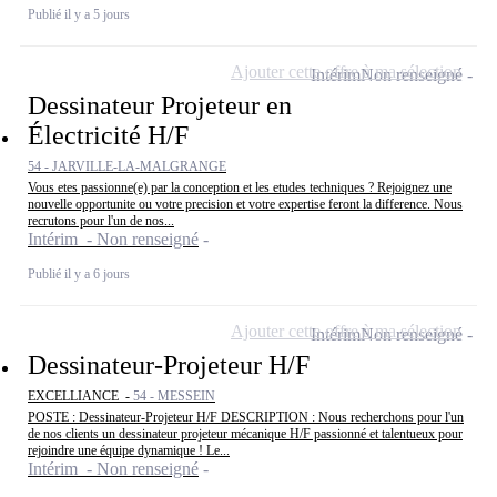
Publié il y a 5 jours
Ajouter cette offre à ma sélection
Intérim
Non renseigné
Dessinateur Projeteur en
Électricité H/F
54 - JARVILLE-LA-MALGRANGE
Vous etes passionne(e) par la conception et les etudes techniques ? Rejoignez une
nouvelle opportunite ou votre precision et votre expertise feront la difference. Nous
recrutons pour l'un de nos...
Intérim - Non renseigné
Publié il y a 6 jours
Ajouter cette offre à ma sélection
Intérim
Non renseigné
Dessinateur-Projeteur H/F
EXCELLIANCE -
54 - MESSEIN
POSTE : Dessinateur-Projeteur H/F DESCRIPTION : Nous recherchons pour l'un
de nos clients un dessinateur projeteur mécanique H/F passionné et talentueux pour
rejoindre une équipe dynamique ! Le...
Intérim - Non renseigné