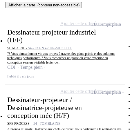
Afficher la carte
(contenu non-accessible)
Ajouter cette offre à ma sélection
CDI
Temps plein
Dessinateur projeteur industriel
(H/F)
SCALA RH -
54 - PAGNY-SUR-MOSELLE
?? Vous aimez donner vie aux projets à travers des plans précis et des solutions
techniques performantes ? Vous recherchez un poste où votre expertise en
conception sera un véritable levier de...
CDI - Temps plein
Publié il y a 5 jours
Ajouter cette offre à ma sélection
CDI
Temps plein
Dessinateur-projeteur /
Dessinatrice-projeteuse en
conception méc (H/F)
SFE PROCESS -
54 - TOMBLAINE
A propos du poste : Rattaché aux chefs de projet, vous participez à la réalisation des