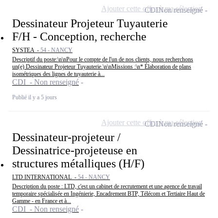
Ajouter cette offre à ma sélection
CDI
Non renseigné
Dessinateur Projeteur Tuyauterie
F/H - Conception, recherche
SYSTEA -
54 - NANCY
Descriptif du poste:\n\nPour le compte de l'un de nos clients, nous recherchons
un(e) Dessinateur Projeteur Tuyauterie.\n\nMissions :\n* Élaboration de plans
isométriques des lignes de tuyauterie à...
CDI - Non renseigné
Publié il y a 5 jours
Ajouter cette offre à ma sélection
CDI
Non renseigné
Dessinateur-projeteur /
Dessinatrice-projeteuse en
structures métalliques (H/F)
LTD INTERNATIONAL -
54 - NANCY
Description du poste : LTD, c'est un cabinet de recrutement et une agence de travail
temporaire spécialisée en Ingénierie, Encadrement BTP, Télécom et Tertiaire Haut de
Gamme - en France et à...
CDI - Non renseigné