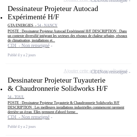
CDI
Non renseigné
Dessinateur Projeteur Autocad
Expérimenté H/F
GTA ENERGIES -
54 - NANCY
POSTE : Dessinateur Projeteur Autocad Expérimenté H/F DESCRIPTION : Dans
un contexte diversifié intégrant les secteurs des réseaux de chaleur urbains, réseaux
de climatisation, installations et...
CDI - Non renseigné
Publié il y a 2 jours
Ajouter cette offre à ma sélection
CDI
Non renseigné
Dessinateur Projeteur Tuyauterie
& Chaudronnerie Solidworks H/F
54 - TOUL
POSTE : Dessinateur Projeteur Tuyauterie & Chaudronnerie Solidworks H/F
DESCRIPTION : Les meilleures installations industrielles commencent rarement
derrière un écran. Elles prennent d'abord forme...
CDI - Non renseigné
Publié il y a 2 jours