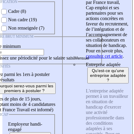
IFICATION
par France travail,
Cap emploi et ses
Cadre (8)
partenaires pour ses
actions concrètes en
Non cadre (19)
faveur du recrutement,
Non renseignée (7)
de l’intégration et de
l’accompagnement de
IRE BRUT MINIMUM
ses collaborateurs en
situation de handicap.
re minimum
Pour en savoir plus,
consultez cet article
.
ssez une périodicité pour le salaire saisi
Entreprise adaptée
NITÉS
Qu'est-ce qu'une
z parmi les 1ers à postuler
entreprise adaptée
résultats
?
urquoi serez-vous parmi les
L'entreprise adaptée
premiers à postuler ?
permet à un travailleur
es de plus de 15 jours,
en situation de
tant moins de 4 candidatures
handicap d'exercer
t France Travail est informé)
une activité
ICAP
professionnelle dans
des conditions
Employeur handi-
adaptées à ses
engagé
capacités. Pour en