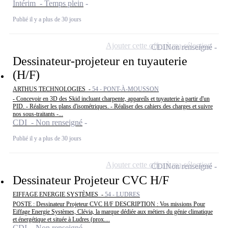
Intérim - Temps plein
Publié il y a plus de 30 jours
Ajouter cette offre à ma sélection
CDI
Non renseigné
Dessinateur-projeteur en tuyauterie
(H/F)
ARTHUS TECHNOLOGIES -
54 - PONT-À-MOUSSON
- Concevoir en 3D des Skid incluant charpente, appareils et tuyauterie à partir d'un
PID. - Réaliser les plans d'isométriques. - Réaliser des cahiers des charges et suivre
nos sous-traitants -...
CDI - Non renseigné
Publié il y a plus de 30 jours
Ajouter cette offre à ma sélection
CDI
Non renseigné
Dessinateur Projeteur CVC H/F
EIFFAGE ENERGIE SYSTÈMES -
54 - LUDRES
POSTE : Dessinateur Projeteur CVC H/F DESCRIPTION : Vos missions Pour
Eiffage Energie Systèmes, Clévia, la marque dédiée aux métiers du génie climatique
et énergétique et située à Ludres (prox....
CDI - Non renseigné