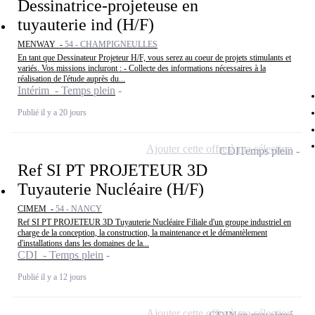
Dessinatrice-projeteuse en
tuyauterie ind (H/F)
MENWAY -
54 - CHAMPIGNEULLES
En tant que Dessinateur Projeteur H/F, vous serez au coeur de projets stimulants et
variés. Vos missions incluront : - Collecte des informations nécessaires à la
réalisation de l'étude auprès du...
Intérim - Temps plein
Publié il y a 20 jours
Ajouter cette offre à ma sélection
CDI
Temps plein
Ref SI PT PROJETEUR 3D
Tuyauterie Nucléaire (H/F)
CIMEM -
54 - NANCY
Ref SI PT PROJETEUR 3D Tuyauterie Nucléaire Filiale d'un groupe industriel en
charge de la conception, la construction, la maintenance et le démantèlement
d'installations dans les domaines de la...
CDI - Temps plein
Publié il y a 12 jours
Ajouter cette offre à ma sélection