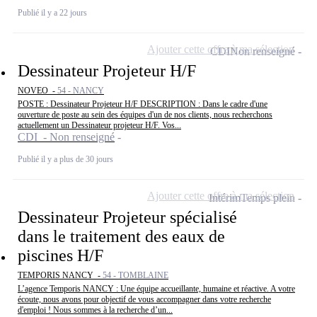
Publié il y a 22 jours
Ajouter cette offre à ma sélection
CDI
Non renseigné
Dessinateur Projeteur H/F
NOVEO -
54 - NANCY
POSTE : Dessinateur Projeteur H/F DESCRIPTION : Dans le cadre d'une
ouverture de poste au sein des équipes d'un de nos clients, nous recherchons
actuellement un Dessinateur projeteur H/F. Vos...
CDI - Non renseigné
Publié il y a plus de 30 jours
Ajouter cette offre à ma sélection
Intérim
Temps plein
Dessinateur Projeteur spécialisé
dans le traitement des eaux de
piscines H/F
TEMPORIS NANCY -
54 - TOMBLAINE
L’agence Temporis NANCY : Une équipe accueillante, humaine et réactive. A votre
écoute, nous avons pour objectif de vous accompagner dans votre recherche
d'emploi ! Nous sommes à la recherche d’un...