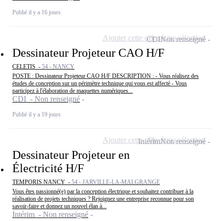
Publié il y a 16 jours
Ajouter cette offre à ma sélection
CDI
Non renseigné
Dessinateur Projeteur CAO H/F
CELETIS -
54 - NANCY
POSTE : Dessinateur Projeteur CAO H/F DESCRIPTION : - Vous réalisez des
études de conception sur un périmètre technique qui vous est affecté - Vous
participez à l'élaboration de maquettes numériques...
CDI - Non renseigné
Publié il y a 19 jours
Ajouter cette offre à ma sélection
Intérim
Non renseigné
Dessinateur Projeteur en
Électricité H/F
TEMPORIS NANCY -
54 - JARVILLE-LA-MALGRANGE
Vous êtes passionné(e) par la conception électrique et souhaitez contribuer à la
réalisation de projets techniques ? Rejoignez une entreprise reconnue pour son
savoir-faire et donnez un nouvel élan à...
Intérim - Non renseigné