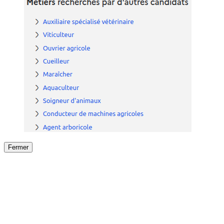
Fermer
Fermer
le détail de l'offre
/
Offre
sur
Offre précéden