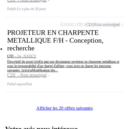
Publié il y a plus de 30 jours
Ajouter cette offre à ma sélection
CDI
Non renseigné
PROJETEUR EN CHARPENTE
METALLIQUE F/H - Conception,
recherche
LTD -
54 - NANCY
Descriptif du poste:\n\nEn tant que dessinateur projeteur en charpente métallique et
sous la responsabilité d'un chargé d'affaire, vous avez en charge les missions
suivantes :\n\n\n\nModélisation des...
CDI - Non renseigné
Publié aujourd'hui
Afficher les 20 offres suivantes
Votre avis nous intéresse