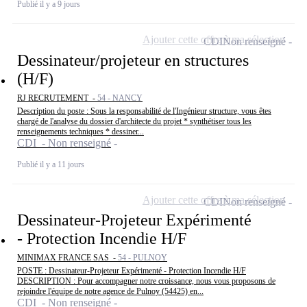
Publié il y a 9 jours
Ajouter cette offre à ma sélection
CDI
Non renseigné
Dessinateur/projeteur en structures
(H/F)
RJ RECRUTEMENT -
54 - NANCY
Description du poste : Sous la responsabilité de l'Ingénieur structure, vous êtes
chargé de l'analyse du dossier d'architecte du projet * synthétiser tous les
renseignements techniques * dessiner...
CDI - Non renseigné
Publié il y a 11 jours
Ajouter cette offre à ma sélection
CDI
Non renseigné
Dessinateur-Projeteur Expérimenté
- Protection Incendie H/F
MINIMAX FRANCE SAS -
54 - PULNOY
POSTE : Dessinateur-Projeteur Expérimenté - Protection Incendie H/F
DESCRIPTION : Pour accompagner notre croissance, nous vous proposons de
rejoindre l'équipe de notre agence de Pulnoy (54425) en...
CDI - Non renseigné