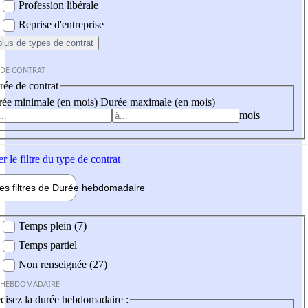
Profession libérale
Reprise d'entreprise
plus
de types de contrat
 DE CONTRAT
ée de contrat
ée minimale (en mois)
Durée maximale (en mois)
mois
er
le filtre du type de contrat
les filtres de
Durée hebdo
madaire
 hebdomadaire
Temps plein (7)
Temps partiel
Non renseignée (27)
 HEBDOMADAIRE
cisez la durée hebdomadaire :