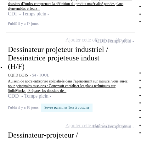
dossiers d'études comprenant la définition du produit matérialisé par des plans
d'ensembles et leurs...
CDI - Temps plein
Publié il y a 17 jours
Ajouter cette offre à ma sélection
CDD
Temps plein
Dessinateur projeteur industriel /
Dessinatrice projeteuse indust
(H/F)
CQFD BOIS -
54 - TOUL
Au sein de notre entreprise spécialisée dans l'agencement sur mesure, vous aurez
pour principales missions : Concevoir et réaliser les plans techniques sur
SolidWorks ; Préparer les dossiers de...
CDD - Temps plein
Publié il y a 18 jours
Soyez parmi les 1ers à postuler
Ajouter cette offre à ma sélection
Intérim
Temps plein
Dessinateur-projeteur /