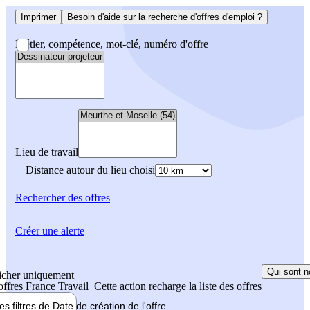
Imprimer
Besoin d'aide sur la recherche d'offres d'emploi ?
Métier, compétence, mot-clé, numéro d'offre
Lieu de travail
Distance autour du lieu choisi
Rechercher
des offres
Créer une alerte
Qui sont n
icher uniquement
 offres France Travail
Cette action recharge la liste des offres
les filtres de
Date de création
de l'offre