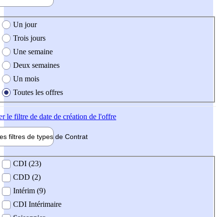
e création de l'offre
Un jour
Trois jours
Une semaine
Deux semaines
Un mois
Toutes les offres
er
le filtre de date de création de l'offre
les filtres de types de
Contrat
de contrat
CDI (23)
CDD (2)
Intérim (9)
CDI Intérimaire