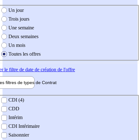
e création de l'offre
Un jour
Trois jours
Une semaine
Deux semaines
Un mois
Toutes les offres
er
le filtre de date de création de l'offre
les filtres de types de
Contrat
de contrat
CDI (4)
CDD
Intérim
CDI Intérimaire
Saisonnier