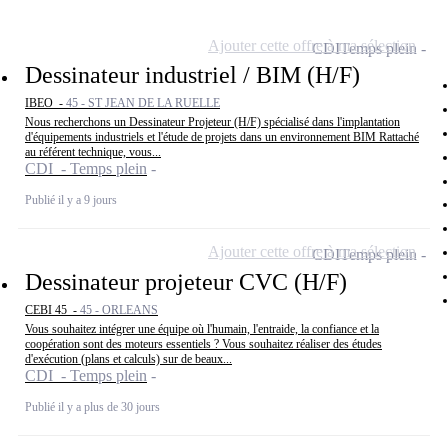
Ajouter cette offre à ma sélection
CDI
Temps plein
Dessinateur industriel / BIM (H/F)
IBEO -
45 - ST JEAN DE LA RUELLE
Nous recherchons un Dessinateur Projeteur (H/F) spécialisé dans l'implantation
d'équipements industriels et l'étude de projets dans un environnement BIM Rattaché
au référent technique, vous...
CDI - Temps plein
Publié il y a 9 jours
Ajouter cette offre à ma sélection
CDI
Temps plein
Dessinateur projeteur CVC (H/F)
CEBI 45 -
45 - ORLEANS
Vous souhaitez intégrer une équipe où l'humain, l'entraide, la confiance et la
coopération sont des moteurs essentiels ? Vous souhaitez réaliser des études
d'exécution (plans et calculs) sur de beaux...
CDI - Temps plein
Publié il y a plus de 30 jours