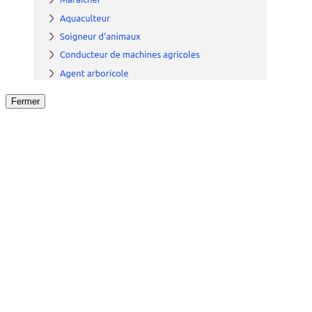
Fermer
Fermer
le détail de l'offre
/
Offre
sur
Offre précéden