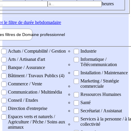
heures
er
le filtre de durée hebdomadaire
les filtres de
Domaine pro
fessionnel
ne professionel
Achats / Comptabilité / Gestion
Industrie
Arts / Artisanat d'art
Informatique /
Télécommunication
Banque / Assurance
Installation / Maintenance
Bâtiment / Travaux Publics (4)
Marketing / Stratégie
Commerce / Vente
commerciale
Communication / Multimédia
Ressources Humaines
Conseil / Etudes
Santé
Direction d'entreprise
Secrétariat / Assistanat
Espaces verts et naturels /
Services à la personne / à l
Agriculture / Pêche / Soins aux
collectivité
animaux