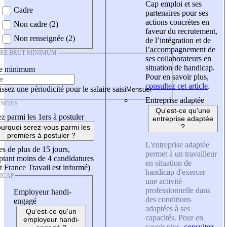
Cap emploi et ses
Cadre
partenaires pour ses
actions concrètes en
Non cadre (2)
faveur du recrutement,
Non renseignée (2)
de l’intégration et de
l’accompagnement de
IRE BRUT MINIMUM
ses collaborateurs en
situation de handicap.
re minimum
Pour en savoir plus,
consultez cet article
.
ssez une périodicité pour le salaire saisi
Entreprise adaptée
NITÉS
Qu'est-ce qu'une
z parmi les 1ers à postuler
entreprise adaptée
?
urquoi serez-vous parmi les
premiers à postuler ?
L'entreprise adaptée
es de plus de 15 jours,
permet à un travailleur
tant moins de 4 candidatures
en situation de
t France Travail est informé)
handicap d'exercer
ICAP
une activité
professionnelle dans
Employeur handi-
des conditions
engagé
adaptées à ses
Qu'est-ce qu'un
capacités. Pour en
employeur handi-
savoir plus,
consultez