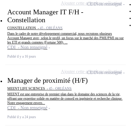
Ajouter cette offre à ma sélection
CDI
Non renseigné
Account Manager IT F/H -
Constellation
CONSTELLATION -
45 - ORLÉANS
Dans le cadre de notre développement commercial, nous recrutons plusieurs
Account Manager avec, selon le profil, un focus sur le marché des PME/PMI ou sur
les ETI et grands comptes (Fortune 500). ...
CDI - Non renseigné
Publié il y a 16 jours
Ajouter cette offre à ma sélection
CDI
Non renseigné
Manager de proximité (H/F)
MEENT LIFE SCIENCES -
45 - ORLÉANS
MEENT est une entreprise de premier plan dans le domaine des sciences de la vie,
offrant une expertise solide en matière de conseil en ingénierie et recherche clinique.
Notre engagement envers...
CDI - Non renseigné
Publié il y a 24 jours