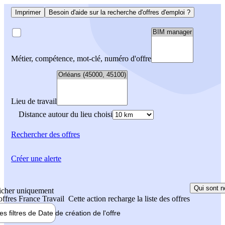
Imprimer
Besoin d'aide sur la recherche d'offres d'emploi ?
Métier, compétence, mot-clé, numéro d'offre
Lieu de travail
Distance autour du lieu choisi
Rechercher
des offres
Créer une alerte
Qui sont n
icher uniquement
 offres France Travail
Cette action recharge la liste des offres
les filtres de
Date de création
de l'offre