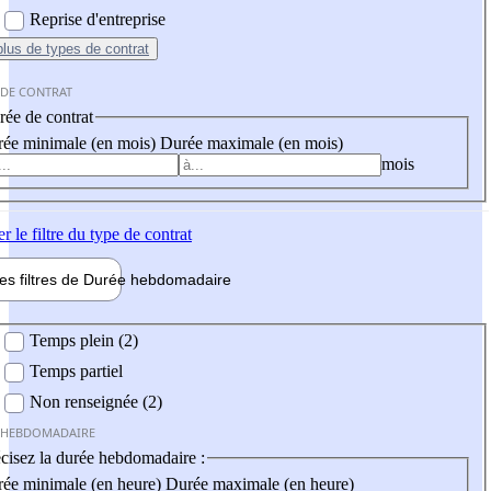
Reprise d'entreprise
plus
de types de contrat
 DE CONTRAT
ée de contrat
ée minimale (en mois)
Durée maximale (en mois)
mois
er
le filtre du type de contrat
les filtres de
Durée hebdo
madaire
 hebdomadaire
Temps plein (2)
Temps partiel
Non renseignée (2)
 HEBDOMADAIRE
cisez la durée hebdomadaire :
ée minimale (en heure)
Durée maximale (en heure)