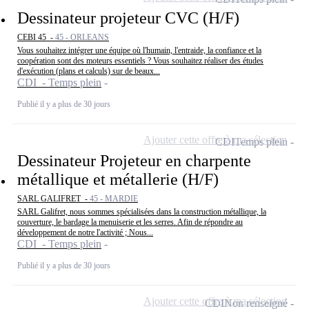
Dessinateur projeteur CVC (H/F)
CEBI 45 -
45 - ORLEANS
Vous souhaitez intégrer une équipe où l'humain, l'entraide, la confiance et la
coopération sont des moteurs essentiels ? Vous souhaitez réaliser des études
d'exécution (plans et calculs) sur de beaux...
CDI - Temps plein
Publié il y a plus de 30 jours
Ajouter cette offre à ma sélection
CDI
Temps plein
Dessinateur Projeteur en charpente
métallique et métallerie (H/F)
SARL GALIFRET -
45 - MARDIE
SARL Galifret, nous sommes spécialisées dans la construction métallique, la
couverture, le bardage la menuiserie et les serres. Afin de répondre au
développement de notre l'activité ; Nous...
CDI - Temps plein
Publié il y a plus de 30 jours
Ajouter cette offre à ma sélection
CDI
Non renseigné