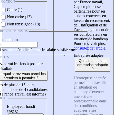
IFICATION
par France travail,
Cap emploi et ses
Cadre (1)
partenaires pour ses
actions concrètes en
Non cadre (13)
faveur du recrutement,
Non renseignée (18)
de l’intégration et de
l’accompagnement de
IRE BRUT MINIMUM
ses collaborateurs en
situation de handicap.
re minimum
Pour en savoir plus,
consultez cet article
.
ssez une périodicité pour le salaire saisi
Entreprise adaptée
NITÉS
Qu'est-ce qu'une
z parmi les 1ers à postuler
entreprise adaptée
résultats
?
urquoi serez-vous parmi les
L'entreprise adaptée
premiers à postuler ?
permet à un travailleur
es de plus de 15 jours,
en situation de
tant moins de 4 candidatures
handicap d'exercer
t France Travail est informé)
une activité
ICAP
professionnelle dans
des conditions
Employeur handi-
adaptées à ses
engagé
capacités. Pour en