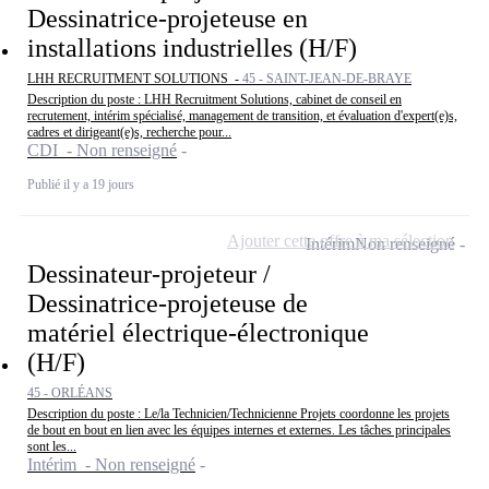
Dessinatrice-projeteuse en
installations industrielles (H/F)
LHH RECRUITMENT SOLUTIONS -
45 - SAINT-JEAN-DE-BRAYE
Description du poste : LHH Recruitment Solutions, cabinet de conseil en
recrutement, intérim spécialisé, management de transition, et évaluation d'expert(e)s,
cadres et dirigeant(e)s, recherche pour...
CDI - Non renseigné
Publié il y a 19 jours
Ajouter cette offre à ma sélection
Intérim
Non renseigné
Dessinateur-projeteur /
Dessinatrice-projeteuse de
matériel électrique-électronique
(H/F)
45 - ORLÉANS
Description du poste : Le/la Technicien/Technicienne Projets coordonne les projets
de bout en bout en lien avec les équipes internes et externes. Les tâches principales
sont les...
Intérim - Non renseigné