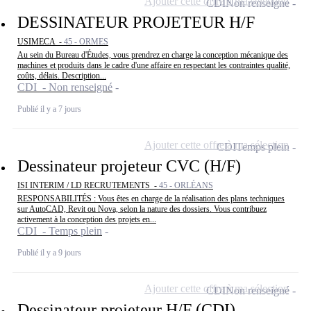
Ajouter cette offre à ma sélection
CDI
Non renseigné
DESSINATEUR PROJETEUR H/F
USIMECA -
45 - ORMES
Au sein du Bureau d'Études, vous prendrez en charge la conception mécanique des
machines et produits dans le cadre d'une affaire en respectant les contraintes qualité,
coûts, délais. Description...
CDI - Non renseigné
Publié il y a 7 jours
Ajouter cette offre à ma sélection
CDI
Temps plein
Dessinateur projeteur CVC (H/F)
ISI INTERIM / LD RECRUTEMENTS -
45 - ORLÉANS
RESPONSABILITÉS : Vous êtes en charge de la réalisation des plans techniques
sur AutoCAD, Revit ou Nova, selon la nature des dossiers. Vous contribuez
activement à la conception des projets en...
CDI - Temps plein
Publié il y a 9 jours
Ajouter cette offre à ma sélection
CDI
Non renseigné
Dessinateur projeteur H/F (CDI)