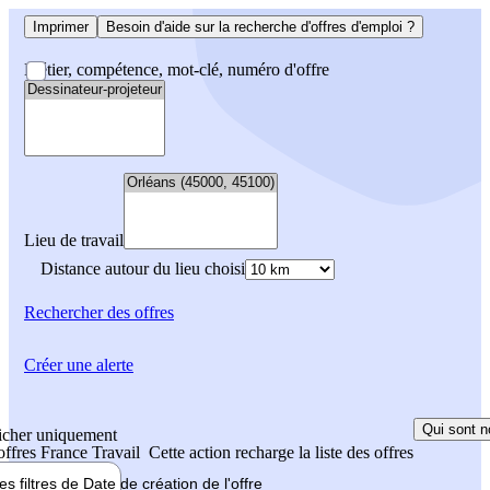
Imprimer
Besoin d'aide sur la recherche d'offres d'emploi ?
Métier, compétence, mot-clé, numéro d'offre
Lieu de travail
Distance autour du lieu choisi
Rechercher
des offres
Créer une alerte
Qui sont n
icher uniquement
 offres France Travail
Cette action recharge la liste des offres
les filtres de
Date de création
de l'offre