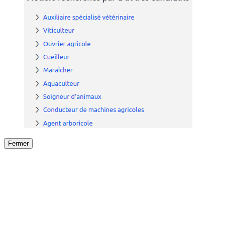
Fermer
Fermer
le détail de l'offre
/
Offre
sur
Offre précéden