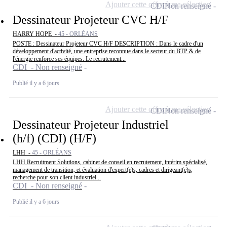
Ajouter cette offre à ma sélection
CDI
Non renseigné
Dessinateur Projeteur CVC H/F
HARRY HOPE -
45 - ORLÉANS
POSTE : Dessinateur Projeteur CVC H/F DESCRIPTION : Dans le cadre d'un
développement d'activité, une entreprise reconnue dans le secteur du BTP & de
l'énergie renforce ses équipes. Le recrutement...
CDI - Non renseigné
Publié il y a 6 jours
Ajouter cette offre à ma sélection
CDI
Non renseigné
Dessinateur Projeteur Industriel
(h/f) (CDI) (H/F)
LHH -
45 - ORLÉANS
LHH Recruitment Solutions, cabinet de conseil en recrutement, intérim spécialisé,
management de transition, et évaluation d'expert(e)s, cadres et dirigeant(e)s,
recherche pour son client industriel...
CDI - Non renseigné
Publié il y a 6 jours