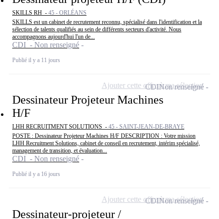
SKILLS RH -
45 - ORLÉANS
SKILLS est un cabinet de recrutement reconnu, spécialisé dans l'identification et la
sélection de talents qualifiés au sein de différents secteurs d'activité. Nous
accompagnons aujourd'hui l'un de...
CDI - Non renseigné
Publié il y a 11 jours
Ajouter cette offre à ma sélection
CDI
Non renseigné
Dessinateur Projeteur Machines
H/F
LHH RECRUITMENT SOLUTIONS -
45 - SAINT-JEAN-DE-BRAYE
POSTE : Dessinateur Projeteur Machines H/F DESCRIPTION : Votre mission
LHH Recruitment Solutions, cabinet de conseil en recrutement, intérim spécialisé,
management de transition, et évaluation...
CDI - Non renseigné
Publié il y a 16 jours
Ajouter cette offre à ma sélection
CDI
Non renseigné
Dessinateur-projeteur /