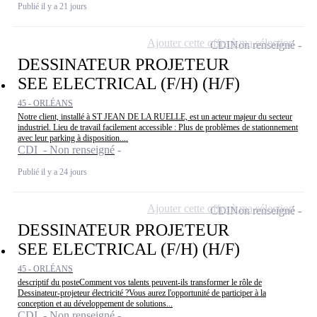
Publié il y a 21 jours
Ajouter cette offre à ma sélection
CDI
Non renseigné
DESSINATEUR PROJETEUR
SEE ELECTRICAL (F/H) (H/F)
45 - ORLÉANS
Notre client, installé à ST JEAN DE LA RUELLE, est un acteur majeur du secteur
industriel. Lieu de travail facilement accessible : Plus de problèmes de stationnement
avec leur parking à disposition....
CDI - Non renseigné
Publié il y a 24 jours
Ajouter cette offre à ma sélection
CDI
Non renseigné
DESSINATEUR PROJETEUR
SEE ELECTRICAL (F/H) (H/F)
45 - ORLÉANS
descriptif du posteComment vos talents peuvent-ils transformer le rôle de
Dessinateur-projeteur électricité ?Vous aurez l'opportunité de participer à la
conception et au développement de solutions...
CDI - Non renseigné