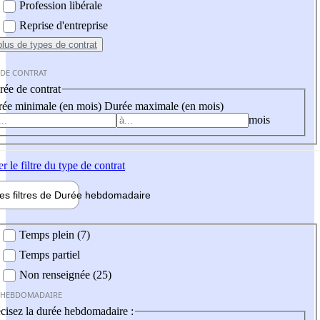
Profession libérale
Reprise d'entreprise
plus
de types de contrat
 DE CONTRAT
ée de contrat
ée minimale (en mois)
Durée maximale (en mois)
mois
er
le filtre du type de contrat
les filtres de
Durée hebdo
madaire
 hebdomadaire
Temps plein (7)
Temps partiel
Non renseignée (25)
 HEBDOMADAIRE
cisez la durée hebdomadaire :