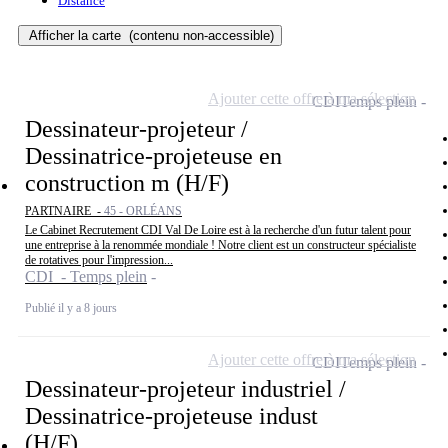
Distance
Afficher la carte
(contenu non-accessible)
Ajouter cette offre à ma sélection
CDI
Temps plein
Dessinateur-projeteur /
Dessinatrice-projeteuse en
construction m (H/F)
PARTNAIRE -
45 - ORLÉANS
Le Cabinet Recrutement CDI Val De Loire est à la recherche d'un futur talent pour
une entreprise à la renommée mondiale ! Notre client est un constructeur spécialiste
de rotatives pour l'impression...
CDI - Temps plein
Publié il y a 8 jours
Ajouter cette offre à ma sélection
CDI
Temps plein
Dessinateur-projeteur industriel /
Dessinatrice-projeteuse indust
(H/F)