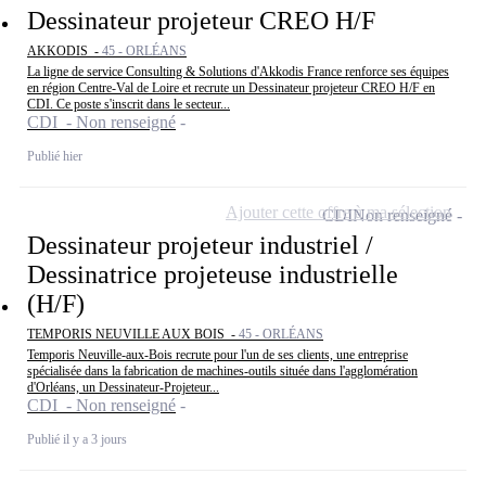
Dessinateur projeteur CREO H/F
AKKODIS -
45 - ORLÉANS
La ligne de service Consulting & Solutions d'Akkodis France renforce ses équipes
en région Centre-Val de Loire et recrute un Dessinateur projeteur CREO H/F en
CDI. Ce poste s'inscrit dans le secteur...
CDI - Non renseigné
Publié hier
Ajouter cette offre à ma sélection
CDI
Non renseigné
Dessinateur projeteur industriel /
Dessinatrice projeteuse industrielle
(H/F)
TEMPORIS NEUVILLE AUX BOIS -
45 - ORLÉANS
Temporis Neuville-aux-Bois recrute pour l'un de ses clients, une entreprise
spécialisée dans la fabrication de machines-outils située dans l'agglomération
d'Orléans, un Dessinateur-Projeteur...
CDI - Non renseigné
Publié il y a 3 jours