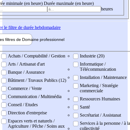
ée minimale (en heure)
Durée maximale (en heure)
heures
er
le filtre de durée hebdomadaire
les filtres de
Domaine pro
fessionnel
ne professionel
Achats / Comptabilité / Gestion
Industrie (20)
Arts / Artisanat d'art
Informatique /
Télécommunication
Banque / Assurance
Installation / Maintenance
Bâtiment / Travaux Publics (12)
Marketing / Stratégie
Commerce / Vente
commerciale
Communication / Multimédia
Ressources Humaines
Conseil / Etudes
Santé
Direction d'entreprise
Secrétariat / Assistanat
Espaces verts et naturels /
Services à la personne / à l
Agriculture / Pêche / Soins aux
collectivité