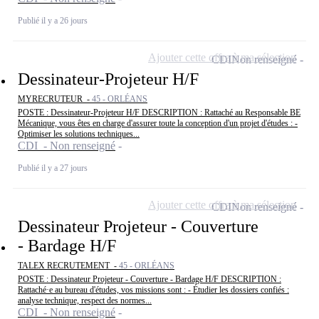
Publié il y a 26 jours
Ajouter cette offre à ma sélection
CDI
Non renseigné
Dessinateur-Projeteur H/F
MYRECRUTEUR -
45 - ORLÉANS
POSTE : Dessinateur-Projeteur H/F DESCRIPTION : Rattaché au Responsable BE
Mécanique, vous êtes en charge d'assurer toute la conception d'un projet d'études : -
Optimiser les solutions techniques...
CDI - Non renseigné
Publié il y a 27 jours
Ajouter cette offre à ma sélection
CDI
Non renseigné
Dessinateur Projeteur - Couverture
- Bardage H/F
TALEX RECRUTEMENT -
45 - ORLÉANS
POSTE : Dessinateur Projeteur - Couverture - Bardage H/F DESCRIPTION :
Rattaché·e au bureau d'études, vos missions sont : - Étudier les dossiers confiés :
analyse technique, respect des normes...
CDI - Non renseigné