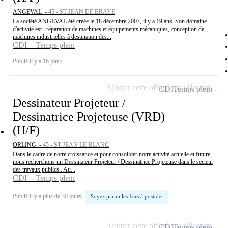
ANGEVAL -
45 - ST JEAN DE BRAYE
La société ANGEVAL été créée le 18 décembre 2007, il y a 19 ans. Son domaine
d'activité est : réparation de machines et équipements mécaniques, conception de
machines industrielles à destination des...
CDI - Temps plein
Publié il y a 16 jours
Ajouter cette offre à ma sélection
CDI
Temps plein
Dessinateur Projeteur /
Dessinatrice Projeteuse (VRD)
(H/F)
ORLING -
45 - ST JEAN LE BLANC
Dans le cadre de notre croissance et pour consolider notre activité actuelle et future,
nous recherchons un Dessinateur Projeteur / Dessinatrice Projeteuse dans le secteur
des travaux publics.. Au...
CDI - Temps plein
Publié il y a plus de 30 jours
Soyez parmi les 1ers à postuler
Ajouter cette offre à ma sélection
CDI
Temps plein