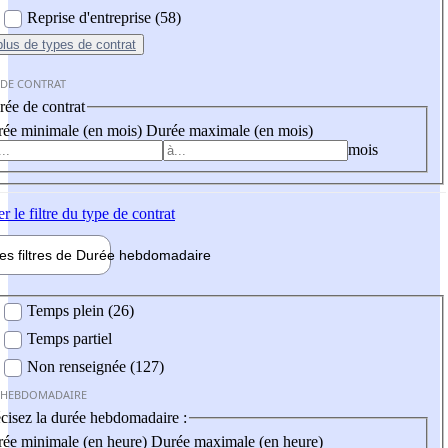
Reprise d'entreprise (58)
plus
de types de contrat
 DE CONTRAT
ée de contrat
ée minimale (en mois)
Durée maximale (en mois)
mois
er
le filtre du type de contrat
les filtres de
Durée hebdo
madaire
 hebdomadaire
Temps plein (26)
Temps partiel
Non renseignée (127)
 HEBDOMADAIRE
cisez la durée hebdomadaire :
ée minimale (en heure)
Durée maximale (en heure)