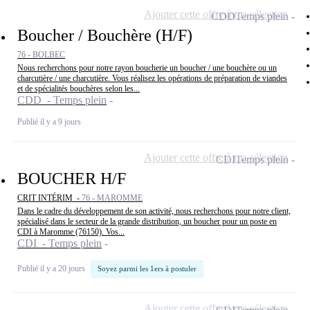
Ajouter cette offre à ma sélection
CDD
Temps plein
Boucher / Bouchère (H/F)
76 - BOLBEC
Nous recherchons pour notre rayon boucherie un boucher / une bouchère ou un
charcutière / une charcutière. Vous réalisez les opérations de préparation de viandes
et de spécialités bouchères selon les...
CDD - Temps plein
Publié il y a 9 jours
Ajouter cette offre à ma sélection
CDI
Temps plein
BOUCHER H/F
CRIT INTÉRIM -
76 - MAROMME
Dans le cadre du développement de son activité, nous recherchons pour notre client,
spécialisé dans le secteur de la grande distribution, un boucher pour un poste en
CDI à Maromme (76150). Vos...
CDI - Temps plein
Publié il y a 20 jours
Soyez parmi les 1ers à postuler
Ajouter cette offre à ma sélection