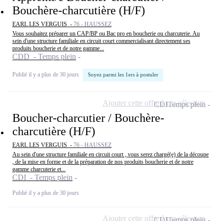
Bouchère-charcutière (H/F)
EARL LES VERGUIS -
76 - HAUSSEZ
Vous souhaitez préparer un CAP/BP ou Bac pro en boucherie ou charcuterie. Au
sein d'une structure familiale en circuit court commercialisant directement ses
produits boucherie et de notre gamme...
CDD - Temps plein
Publié il y a plus de 30 jours
Soyez parmi les 1ers à postuler
Ajouter cette offre à ma sélection
CDI
Temps plein
Boucher-charcutier / Bouchère-
charcutière (H/F)
EARL LES VERGUIS -
76 - HAUSSEZ
Au sein d'une structure familiale en circuit court , vous serez chargé(e) de la découpe
, de la mise en forme et de la préparation de nos produits boucherie et de notre
gamme charcuterie et...
CDI - Temps plein
Publié il y a plus de 30 jours
Ajouter cette offre à ma sélection
CDI
Temps plein