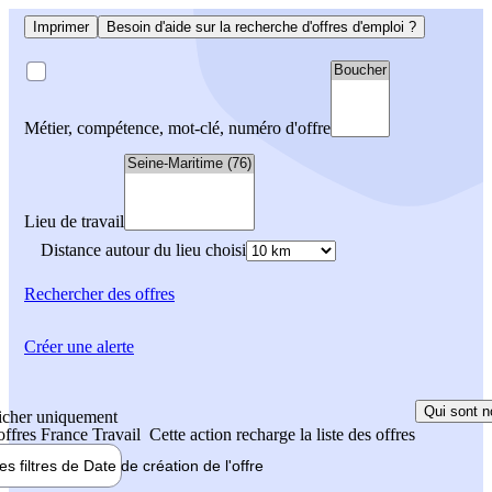
Imprimer
Besoin d'aide sur la recherche d'offres d'emploi ?
Métier, compétence, mot-clé, numéro d'offre
Lieu de travail
Distance autour du lieu choisi
Rechercher
des offres
Créer une alerte
Qui sont n
icher uniquement
 offres France Travail
Cette action recharge la liste des offres
les filtres de
Date de création
de l'offre