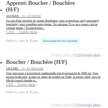
Apprenti Boucher / Bouchère
(H/F)
AUCHAN -
76 - LE HAVRE
Au sein d'une enseigne de grande distribution, nous recherchons un(e) apprenti(e)
boucher(e), pour compléter notre équipe. Tes missions Tu es un.e expert e qui ne
s'ennuie jamais ! Tu transformes...
CDD - Temps plein
Publié il y a plus de 30 jours
Soyez parmi les 1ers à postuler
Ajouter cette offre à ma sélection
CDI
Temps plein
Boucher / Bouchère (H/F)
LECLERC -
76 - LE HOULME
Vous intervenez à la boucherie traditionnelle d'un hypermarché de 5000 m2. Vous
assurez la découpe, la mise en valeur du produit sur l'étale, le service client, avez un
rôle de conseil clientèle et...
CDI - Temps plein
Publié il y a plus de 30 jours
Ajouter cette offre à ma sélection
CDI
Temps plein