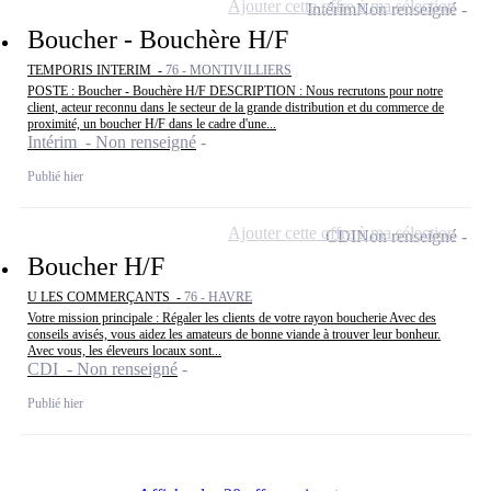
Ajouter cette offre à ma sélection
Intérim
Non renseigné
Boucher - Bouchère H/F
TEMPORIS INTERIM -
76 - MONTIVILLIERS
POSTE : Boucher - Bouchère H/F DESCRIPTION : Nous recrutons pour notre
client, acteur reconnu dans le secteur de la grande distribution et du commerce de
proximité, un boucher H/F dans le cadre d'une...
Intérim - Non renseigné
Publié hier
Ajouter cette offre à ma sélection
CDI
Non renseigné
Boucher H/F
U LES COMMERÇANTS -
76 - HAVRE
Votre mission principale : Régaler les clients de votre rayon boucherie Avec des
conseils avisés, vous aidez les amateurs de bonne viande à trouver leur bonheur.
Avec vous, les éleveurs locaux sont...
CDI - Non renseigné
Publié hier