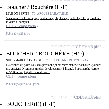
CDI
Temps plein
Boucher / Bouchère (H/F)
MAISON BERTIN -
76 - ARQUES LA BATAILLE
Vous assurerez le découpage, le désossage, l'épluchage, le ficelage, la préparation et
la vente au comptoir.
CDI - Temps plein
Publié il y a 23 jours
Ajouter cette offre à ma sélection
CDI
Temps plein
BOUCHER / BOUCHÈRE (H/F)
SUPERMARCHE TRIANGLE -
76 - ST ETIENNE DU ROUVRAY
Description du poste Vous êtes passionné(e) par votre métier et souhaitez rejoindre
une enseigne dynamique en plein développement ? Triangle Supermarché recrute
un(e) Boucher(ère) afin de renforcer...
CDI - Temps plein
Publié il y a plus de 30 jours
Ajouter cette offre à ma sélection
CDD
Temps plein
BOUCHER(E) (H/F)