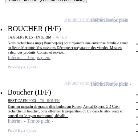
Ajouter cette offre à ma sélection
Intérim
Temps plein
BOUCHER (H/F)
TAA SERVICES - INTERIM -
76 - EU
Nous recherchons un(e) Boucher(ère) pour rejoindre une entreprise familiale située
en Seine-Maritime. Vos missions Découpe et préparation des viandes. Mise en
valeur des produits. Conseil et service...
Intérim - Temps plein
Publié il y a 3 jours
Ajouter cette offre à ma sélection
Intérim
Temps plein
Boucher (H/F)
BEST CAEN 4005 -
76 - ROUEN
Dans un magasin de grande distribution sur Rouen, Actual Experts GD Caen
recherche un boucher, pour effectuer la préparation du LS dans le labo, vente et
conseil sur le rayon traditionnel, déballe...
Intérim - Temps plein
Publié il y a 4 jours