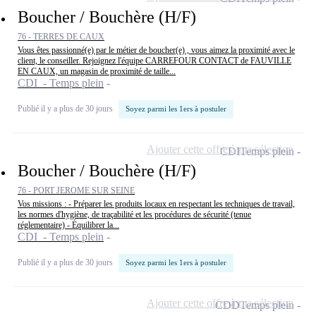
Boucher / Bouchère (H/F)
76 - TERRES DE CAUX
Vous êtes passionné(e) par le métier de boucher(e) , vous aimez la proximité avec le
client, le conseiller. Rejoignez l'équipe CARREFOUR CONTACT de FAUVILLE
EN CAUX, un magasin de proximité de taille...
CDI - Temps plein
Publié il y a plus de 30 jours
Soyez parmi les 1ers à postuler
Ajouter cette offre à ma sélection
CDI
Temps plein
Boucher / Bouchère (H/F)
76 - PORT JEROME SUR SEINE
Vos missions : - Préparer les produits locaux en respectant les techniques de travail,
les normes d'hygiène, de traçabilité et les procédures de sécurité (tenue
réglementaire) - Équilibrer la...
CDI - Temps plein
Publié il y a plus de 30 jours
Soyez parmi les 1ers à postuler
Ajouter cette offre à ma sélection
CDD
Temps plein