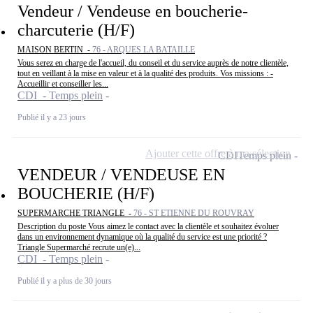
Vendeur / Vendeuse en boucherie-
charcuterie (H/F)
MAISON BERTIN -
76 - ARQUES LA BATAILLE
Vous serez en charge de l'accueil, du conseil et du service auprès de notre clientèle,
tout en veillant à la mise en valeur et à la qualité des produits. Vos missions : -
Accueillir et conseiller les...
CDI - Temps plein
Publié il y a 23 jours
Ajouter cette offre à ma sélection
CDI
Temps plein
VENDEUR / VENDEUSE EN
BOUCHERIE (H/F)
SUPERMARCHE TRIANGLE -
76 - ST ETIENNE DU ROUVRAY
Description du poste Vous aimez le contact avec la clientèle et souhaitez évoluer
dans un environnement dynamique où la qualité du service est une priorité ?
Triangle Supermarché recrute un(e)...
CDI - Temps plein
Publié il y a plus de 30 jours