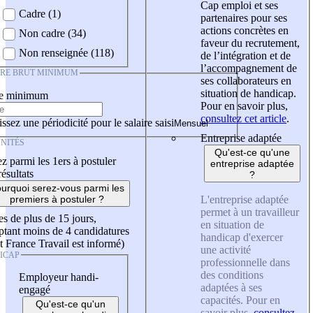
Cap emploi et ses
Cadre (1)
partenaires pour ses
actions concrètes en
Non cadre (34)
faveur du recrutement,
Non renseignée (118)
de l’intégration et de
l’accompagnement de
IRE BRUT MINIMUM
ses collaborateurs en
situation de handicap.
re minimum
Pour en savoir plus,
consultez cet article
.
ssez une périodicité pour le salaire saisi
Entreprise adaptée
NITÉS
Qu'est-ce qu'une
z parmi les 1ers à postuler
entreprise adaptée
résultats
?
urquoi serez-vous parmi les
L'entreprise adaptée
premiers à postuler ?
permet à un travailleur
es de plus de 15 jours,
en situation de
tant moins de 4 candidatures
handicap d'exercer
t France Travail est informé)
une activité
ICAP
professionnelle dans
des conditions
Employeur handi-
adaptées à ses
engagé
capacités. Pour en
Qu'est-ce qu'un
savoir plus,
consultez