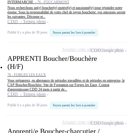
INTERMARCHE -
76 - FOUCARMONT
Nous recherchons un(e) boucher(e) motivé(e) et passionné(e) pour rejoindre notre
équipe. Sous la responsabilité de votre chef de rayon boucherie: vos missions seront
les suivantes: Découpe et...
CDD - Temps plein
Publié il y a plus de 30 jours
Soyez parmi les 1ers à postuler
Ajouter cette offre à ma sélection
CDD
Temps plein
APPRENTI Boucher/Bouchère
(H/F)
76 - FORGES LES EAUX
Vous préparerez, en alternance de périodes travaillées et de périodes en entreprise, le
CAP Boucher/Bouchère. Site de Formation sur Forges les Eaux, Contrat
d'apprentissage CDD 24 mois à partir de...
CDD - Temps plein
Publié il y a plus de 30 jours
Soyez parmi les 1ers à postuler
Ajouter cette offre à ma sélection
CDD
Temps plein
Apprenti/e Boucher-charcutier /