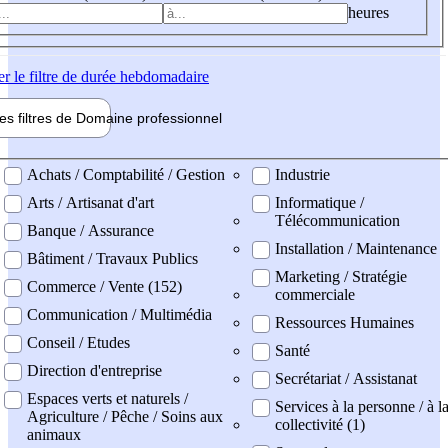
heures
er
le filtre de durée hebdomadaire
les filtres de
Domaine pro
fessionnel
ne professionel
Achats / Comptabilité / Gestion
Industrie
Arts / Artisanat d'art
Informatique /
Télécommunication
Banque / Assurance
Installation / Maintenance
Bâtiment / Travaux Publics
Marketing / Stratégie
Commerce / Vente (152)
commerciale
Communication / Multimédia
Ressources Humaines
Conseil / Etudes
Santé
Direction d'entreprise
Secrétariat / Assistanat
Espaces verts et naturels /
Services à la personne / à l
Agriculture / Pêche / Soins aux
collectivité (1)
animaux