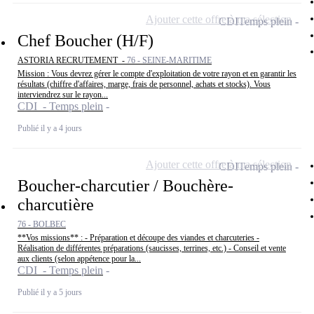
Ajouter cette offre à ma sélection
CDI
Temps plein
Chef Boucher (H/F)
ASTORIA RECRUTEMENT -
76 - SEINE-MARITIME
Mission : Vous devrez gérer le compte d'exploitation de votre rayon et en garantir les
résultats (chiffre d'affaires, marge, frais de personnel, achats et stocks). Vous
interviendrez sur le rayon...
CDI - Temps plein
Publié il y a 4 jours
Ajouter cette offre à ma sélection
CDI
Temps plein
Boucher-charcutier / Bouchère-
charcutière
76 - BOLBEC
**Vos missions** : - Préparation et découpe des viandes et charcuteries -
Réalisation de différentes préparations (saucisses, terrines, etc.) - Conseil et vente
aux clients (selon appétence pour la...
CDI - Temps plein
Publié il y a 5 jours