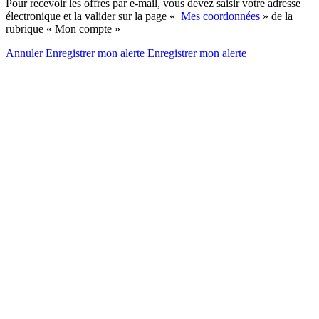
Pour recevoir les offres par e-mail, vous devez saisir votre adresse
électronique et la valider sur la page «
Mes coordonnées
» de la
rubrique « Mon compte »
Annuler
Enregistrer mon alerte
Enregistrer
mon alerte