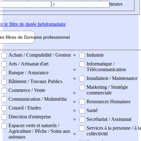
heures
er
le filtre de durée hebdomadaire
les filtres de
Domaine pro
fessionnel
ne professionel
Achats / Comptabilité / Gestion
Industrie
Arts / Artisanat d'art
Informatique /
Télécommunication
Banque / Assurance
Installation / Maintenance
Bâtiment / Travaux Publics
Marketing / Stratégie
Commerce / Vente
commerciale
Communication / Multimédia
Ressources Humaines
Conseil / Etudes
Santé
Direction d'entreprise
Secrétariat / Assistanat
Espaces verts et naturels /
Services à la personne / à l
Agriculture / Pêche / Soins aux
collectivité
animaux