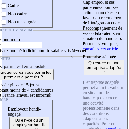
Cap emploi et ses
Cadre
partenaires pour ses
actions concrètes en
Non cadre
faveur du recrutement,
Non renseignée
de l’intégration et de
l’accompagnement de
IRE BRUT MINIMUM
ses collaborateurs en
situation de handicap.
re minimum
Pour en savoir plus,
consultez cet article
.
ssez une périodicité pour le salaire saisi
Entreprise adaptée
NITÉS
Qu'est-ce qu'une
z parmi les 1ers à postuler
entreprise adaptée
?
urquoi serez-vous parmi les
premiers à postuler ?
L'entreprise adaptée
es de plus de 15 jours,
permet à un travailleur
tant moins de 4 candidatures
en situation de
t France Travail est informé)
handicap d'exercer
ICAP
une activité
professionnelle dans
Employeur handi-
des conditions
engagé
adaptées à ses
Qu'est-ce qu'un
capacités. Pour en
employeur handi-
savoir plus,
consultez