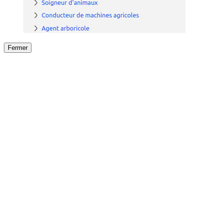
Fermer
Fermer
le détail de l'offre
/
Offre
sur
Offre précéden