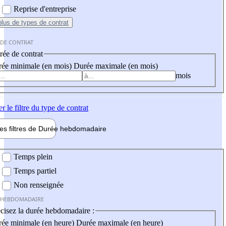
Reprise d'entreprise
plus
de types de contrat
 DE CONTRAT
ée de contrat
ée minimale (en mois)
Durée maximale (en mois)
mois
er
le filtre du type de contrat
les filtres de
Durée hebdo
madaire
 hebdomadaire
Temps plein
Temps partiel
Non renseignée
 HEBDOMADAIRE
cisez la durée hebdomadaire :
ée minimale (en heure)
Durée maximale (en heure)