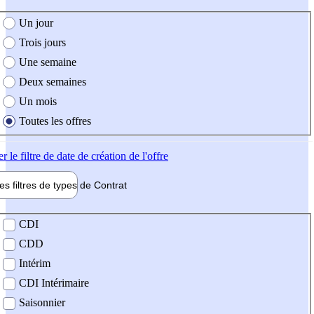
e création de l'offre
Un jour
Trois jours
Une semaine
Deux semaines
Un mois
Toutes les offres
er
le filtre de date de création de l'offre
les filtres de types de
Contrat
de contrat
CDI
CDD
Intérim
CDI Intérimaire
Saisonnier