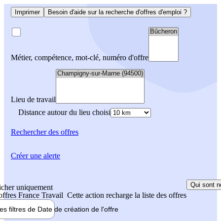
Imprimer
Besoin d'aide sur la recherche d'offres d'emploi ?
Métier, compétence, mot-clé, numéro d'offre
Lieu de travail
Distance autour du lieu choisi
Rechercher
des offres
Créer une alerte
Qui sont n
icher uniquement
 offres France Travail
Cette action recharge la liste des offres
les filtres de
Date de création
de l'offre