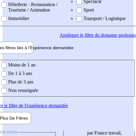
Spectacle
Hôtellerie - Restauration /
Tourisme / Animation
Sport
Immobilier
Transport / Logistique
Appliquer
le filtre du domaine professi
es filtres liés à l'
Expérience
demandée
ience demandée
Moins de 1 an
De 1 à 3 ans
Plus de 3 ans
Non renseignée
er
le filtre de l'expérience demandée
Plus De
Filtres
IFICATION
par France travail,