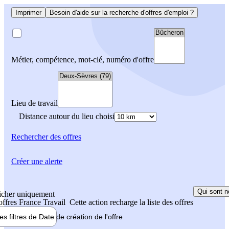
Imprimer
Besoin d'aide sur la recherche d'offres d'emploi ?
Métier, compétence, mot-clé, numéro d'offre
Lieu de travail
Distance autour du lieu choisi
Rechercher
des offres
Créer une alerte
Qui sont n
icher uniquement
 offres France Travail
Cette action recharge la liste des offres
les filtres de
Date de création
de l'offre