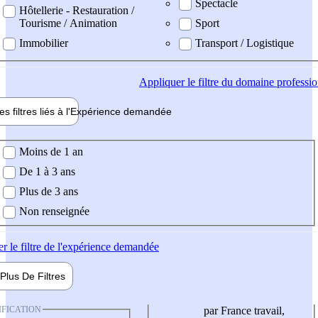
Spectacle
Hôtellerie - Restauration /
Tourisme / Animation
Sport
Immobilier
Transport / Logistique
Appliquer
le filtre du domaine professi
es filtres liés à l'
Expérience
demandée
ience demandée
Moins de 1 an
De 1 à 3 ans
Plus de 3 ans
Non renseignée
er
le filtre de l'expérience demandée
Plus De
Filtres
IFICATION
par France travail,