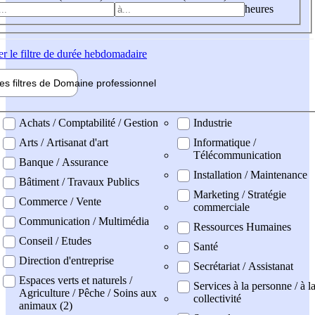
heures
er
le filtre de durée hebdomadaire
les filtres de
Domaine pro
fessionnel
ne professionel
Achats / Comptabilité / Gestion
Industrie
Arts / Artisanat d'art
Informatique /
Télécommunication
Banque / Assurance
Installation / Maintenance
Bâtiment / Travaux Publics
Marketing / Stratégie
Commerce / Vente
commerciale
Communication / Multimédia
Ressources Humaines
Conseil / Etudes
Santé
Direction d'entreprise
Secrétariat / Assistanat
Espaces verts et naturels /
Services à la personne / à l
Agriculture / Pêche / Soins aux
collectivité
animaux (2)