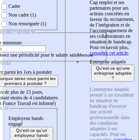
Cap emploi et ses
Cadre
partenaires pour ses
actions concrètes en
Non cadre (1)
faveur du recrutement,
Non renseignée (1)
de l’intégration et de
l’accompagnement de
IRE BRUT MINIMUM
ses collaborateurs en
situation de handicap.
re minimum
Pour en savoir plus,
consultez cet article
.
ssez une périodicité pour le salaire saisi
Entreprise adaptée
NITÉS
Qu'est-ce qu'une
z parmi les 1ers à postuler
entreprise adaptée
?
urquoi serez-vous parmi les
premiers à postuler ?
L'entreprise adaptée
es de plus de 15 jours,
permet à un travailleur
tant moins de 4 candidatures
en situation de
t France Travail est informé)
handicap d'exercer
ICAP
une activité
professionnelle dans
Employeur handi-
des conditions
engagé
adaptées à ses
Qu'est-ce qu'un
capacités. Pour en
employeur handi-
savoir plus,
consultez