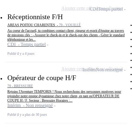
Ajouter cette offre à ma sélection
CDI
Temps partiel
Réceptionniste F/H
AREAS POITOU CHARENTES -
79 - VOUILLÉ
Au coeur de l'accueil, tu combines contact client, rigueur et esprit d'équipe au travers
de missions clés : - Assurer le check-in et le check-out des clients - Gérer le standard
téléphonique et les...
CDI - Temps partiel
Publié il y a 4 jours
Ajouter cette offre à ma sélection
Intérim
Non renseigné
Opérateur de coupe H/F
79 - BRESSUIRE
Rejoins l'Aventure TEMPORIS ! Nous recherchons des personnes motivees pour
rejoindre notre equipe dynamique chez notre client, en tant qu'OPERATEUR DE
COUPE H / F. Secteur : Bressuire Horaires :...
Intérim - Non renseigné
Publié il y a plus de 30 jours