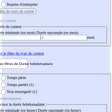
Reprise d'entreprise
plus
de types de contrat
 DE CONTRAT
ée de contrat
ée minimale (en mois)
Durée maximale (en mois)
mois
er
le filtre du type de contrat
les filtres de
Durée hebdo
madaire
 hebdomadaire
Temps plein
Temps partiel (1)
Non renseignée (1)
 HEBDOMADAIRE
cisez la durée hebdomadaire :
ée minimale (en heure)
Durée maximale (en heure)