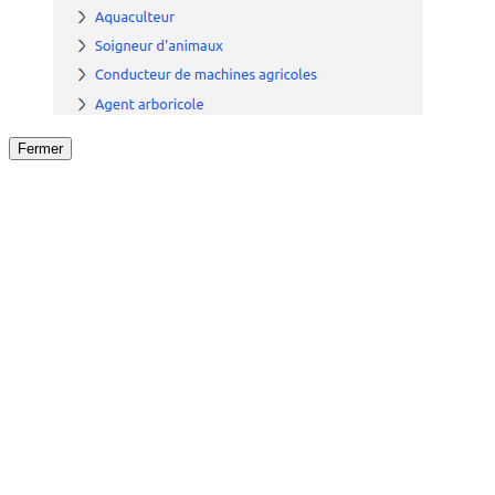
Fermer
Fermer
le détail de l'offre
/
Offre
sur
Offre précéden