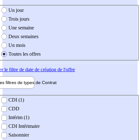
e création de l'offre
Un jour
Trois jours
Une semaine
Deux semaines
Un mois
Toutes les offres
er
le filtre de date de création de l'offre
les filtres de types de
Contrat
de contrat
CDI (1)
CDD
Intérim (1)
CDI Intérimaire
Saisonnier