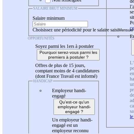
de
l
SALAIRE BRUT MINIMUM
se
si
Salaire minimum
Po
co
Choisissez une périodicité pour le salaire saisi
En
OPPORTUNITÉS
Soyez parmi les 1ers à postuler
Pourquoi serez-vous parmi les
premiers à postuler ?
L'
Offres de plus de 15 jours,
pe
comptant moins de 4 candidatures
en
(dont France Travail est informé)
ha
HANDICAP
un
pr
Employeur handi-
de
engagé
ad
Qu'est-ce qu'un
ca
employeur handi-
sa
engagé ?
le
Un employeur handi-
engagé est un
employeur reconnu