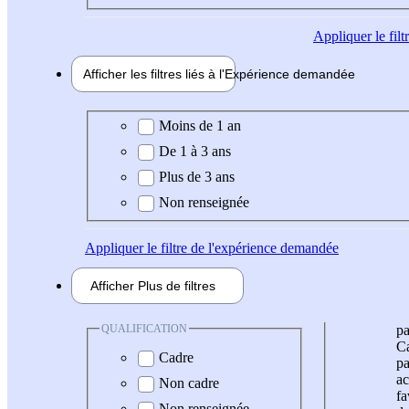
Appliquer
le fil
Afficher les filtres liés à l'
Expérience
demandée
Expérience demandée
Moins de 1 an
De 1 à 3 ans
Plus de 3 ans
Non renseignée
Appliquer
le filtre de l'expérience demandée
Afficher
Plus de
filtres
QUALIFICATION
pa
Ca
Cadre
pa
ac
Non cadre
fa
Non renseignée