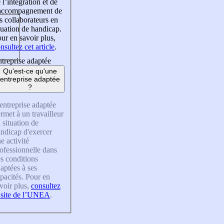
 l’intégration et de
’accompagnement de
s collaborateurs en
tuation de handicap.
ur en savoir plus,
nsultez cet article
.
treprise adaptée
Qu'est-ce qu'une
entreprise adaptée
?
entreprise adaptée
rmet à un travailleur
 situation de
ndicap d'exercer
e activité
ofessionnelle dans
s conditions
aptées à ses
pacités. Pour en
voir plus,
consultez
 site de l’UNEA
.