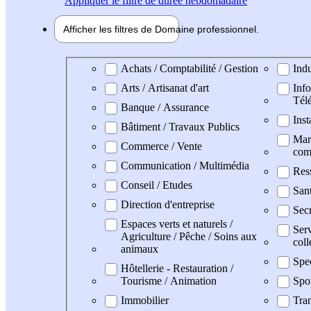
Appliquer
le filtre de durée hebdomadaire
Afficher les filtres de
Domaine pro
fessionnel
Domaine professionel
Achats / Comptabilité / Gestion
Indu
Arts / Artisanat d'art
Info
Tél
Banque / Assurance
Inst
Bâtiment / Travaux Publics
Mark
Commerce / Vente
com
Communication / Multimédia
Res
Conseil / Etudes
San
Direction d'entreprise
Secr
Espaces verts et naturels /
Serv
Agriculture / Pêche / Soins aux
coll
animaux
Spe
Hôtellerie - Restauration /
Tourisme / Animation
Spo
Immobilier
Tran