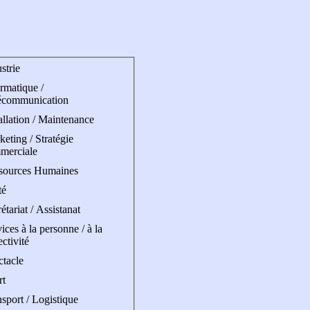
strie
rmatique /
écommunication
allation / Maintenance
eting / Stratégie
merciale
sources Humaines
té
étariat / Assistanat
ices à la personne / à la
ectivité
ctacle
rt
sport / Logistique