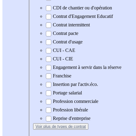
CDI de chantier ou d'opération
Contrat d'Engagement Educatif
Contrat intermittent
Contrat pacte
Contrat d'usage
CUI - CAE
CUI - CIE
Engagement à servir dans la réserve
Franchise
Insertion par l'activ.éco.
Portage salarial
Profession commerciale
Profession libérale
Reprise d'entreprise
Voir plus
de types de contrat