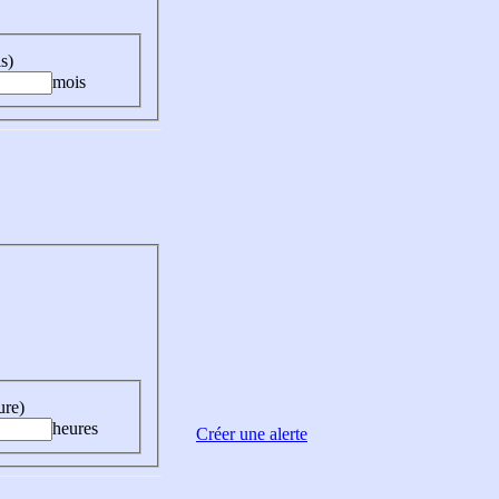
s)
mois
ure)
heures
Créer une alerte