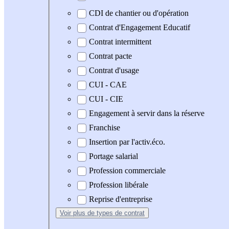
CDI de chantier ou d'opération
Contrat d'Engagement Educatif
Contrat intermittent
Contrat pacte
Contrat d'usage
CUI - CAE
CUI - CIE
Engagement à servir dans la réserve
Franchise
Insertion par l'activ.éco.
Portage salarial
Profession commerciale
Profession libérale
Reprise d'entreprise
Voir plus
de types de contrat