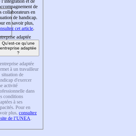
 l’intégration et de
’accompagnement de
s collaborateurs en
tuation de handicap.
ur en savoir plus,
nsultez cet article
.
treprise adaptée
Qu'est-ce qu'une
entreprise adaptée
?
entreprise adaptée
rmet à un travailleur
 situation de
ndicap d'exercer
e activité
ofessionnelle dans
s conditions
aptées à ses
pacités. Pour en
voir plus,
consultez
 site de l’UNEA
.