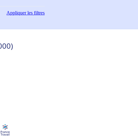
Appliquer
les filtres
000)