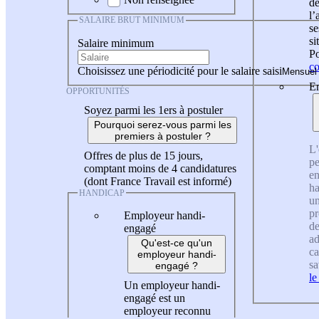
de
l
SALAIRE BRUT MINIMUM
se
si
Salaire minimum
Po
co
Choisissez une périodicité pour le salaire saisi
En
OPPORTUNITÉS
Soyez parmi les 1ers à postuler
Pourquoi serez-vous parmi les
premiers à postuler ?
L'
Offres de plus de 15 jours,
pe
comptant moins de 4 candidatures
en
(dont France Travail est informé)
ha
HANDICAP
un
pr
Employeur handi-
de
engagé
ad
Qu'est-ce qu'un
ca
employeur handi-
sa
engagé ?
le
Un employeur handi-
engagé est un
employeur reconnu