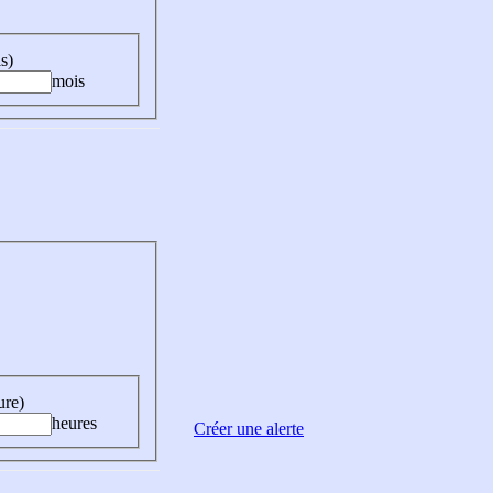
s)
mois
ure)
heures
Créer une alerte