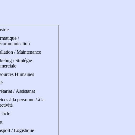
strie
rmatique /
écommunication
allation / Maintenance
eting / Stratégie
merciale
sources Humaines
té
étariat / Assistanat
ices à la personne / à la
ectivité
ctacle
rt
sport / Logistique