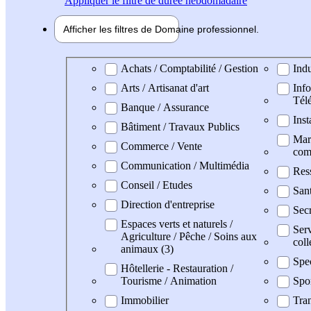
Appliquer
le filtre de durée hebdomadaire
Afficher les filtres de
Domaine pro
fessionnel
Domaine professionel
Achats / Comptabilité / Gestion
Indu
Arts / Artisanat d'art
Info
Tél
Banque / Assurance
Inst
Bâtiment / Travaux Publics
Mark
Commerce / Vente
com
Communication / Multimédia
Res
Conseil / Etudes
San
Direction d'entreprise
Secr
Espaces verts et naturels /
Serv
Agriculture / Pêche / Soins aux
coll
animaux (3)
Spe
Hôtellerie - Restauration /
Tourisme / Animation
Spo
Immobilier
Tran