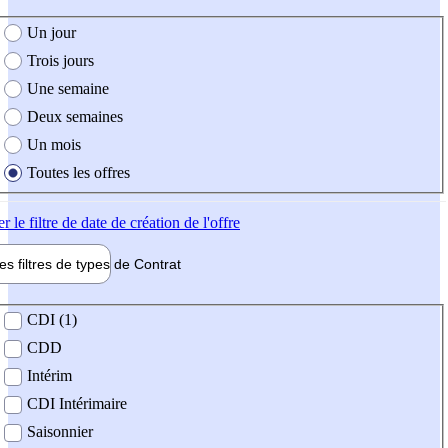
e création de l'offre
Un jour
Trois jours
Une semaine
Deux semaines
Un mois
Toutes les offres
er
le filtre de date de création de l'offre
les filtres de types de
Contrat
de contrat
CDI (1)
CDD
Intérim
CDI Intérimaire
Saisonnier