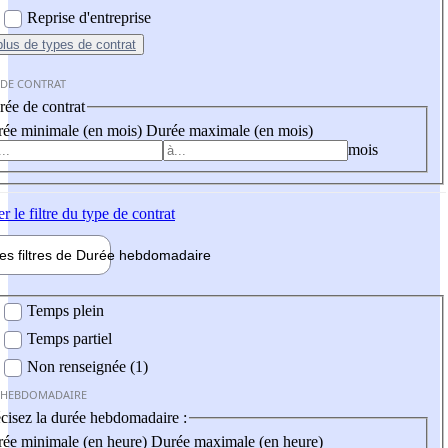
Reprise d'entreprise
plus
de types de contrat
 DE CONTRAT
ée de contrat
ée minimale (en mois)
Durée maximale (en mois)
mois
er
le filtre du type de contrat
les filtres de
Durée hebdo
madaire
 hebdomadaire
Temps plein
Temps partiel
Non renseignée (1)
 HEBDOMADAIRE
cisez la durée hebdomadaire :
ée minimale (en heure)
Durée maximale (en heure)