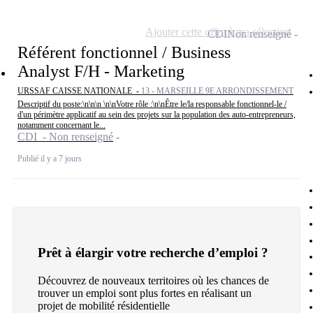
Ajouter cette offre à ma sélection
CDI
Non renseigné
Référent fonctionnel / Business
Analyst F/H - Marketing
URSSAF CAISSE NATIONALE -
13 - MARSEILLE 9E ARRONDISSEMENT
Descriptif du poste:\n\n\n \n\nVotre rôle :\n\nÊtre le/la responsable fonctionnel-le /
d'un périmètre applicatif au sein des projets sur la population des auto-entrepreneurs,
notamment concernant le...
CDI - Non renseigné
Publié il y a 7 jours
Prêt à élargir votre recherche d’emploi ?
Découvrez de nouveaux territoires où les chances de
trouver un emploi sont plus fortes en réalisant un
projet de mobilité résidentielle