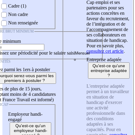
Cap emploi et ses
Cadre (1)
partenaires pour ses
actions concrètes en
Non cadre
faveur du recrutement,
Non renseignée
de l’intégration et de
l’accompagnement de
IRE BRUT MINIMUM
ses collaborateurs en
situation de handicap.
re minimum
Pour en savoir plus,
consultez cet article
.
ssez une périodicité pour le salaire saisi
Entreprise adaptée
NITÉS
Qu'est-ce qu'une
z parmi les 1ers à postuler
entreprise adaptée
?
urquoi serez-vous parmi les
premiers à postuler ?
L'entreprise adaptée
es de plus de 15 jours,
permet à un travailleur
tant moins de 4 candidatures
en situation de
t France Travail est informé)
handicap d'exercer
ICAP
une activité
professionnelle dans
Employeur handi-
des conditions
engagé
adaptées à ses
Qu'est-ce qu'un
capacités. Pour en
employeur handi-
savoir plus,
consultez