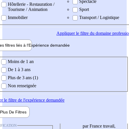
Spectacle
Hôtellerie - Restauration /
Tourisme / Animation
Sport
Immobilier
Transport / Logistique
Appliquer
le filtre du domaine professi
es filtres liés à l'
Expérience
demandée
ience demandée
Moins de 1 an
De 1 à 3 ans
Plus de 3 ans (1)
Non renseignée
er
le filtre de l'expérience demandée
Plus De
Filtres
IFICATION
par France travail,