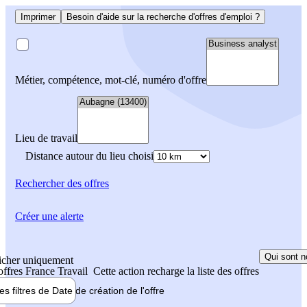
Imprimer
Besoin d'aide sur la recherche d'offres d'emploi ?
Métier, compétence, mot-clé, numéro d'offre
Lieu de travail
Distance autour du lieu choisi
Rechercher
des offres
Créer une alerte
Qui sont n
icher uniquement
 offres France Travail
Cette action recharge la liste des offres
les filtres de
Date de création
de l'offre