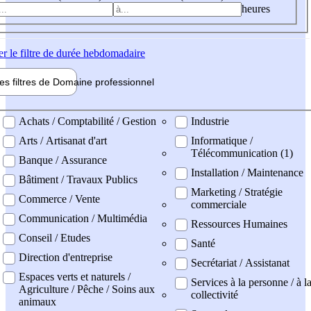
heures
er
le filtre de durée hebdomadaire
les filtres de
Domaine pro
fessionnel
ne professionel
Achats / Comptabilité / Gestion
Industrie
Arts / Artisanat d'art
Informatique /
Télécommunication (1)
Banque / Assurance
Installation / Maintenance
Bâtiment / Travaux Publics
Marketing / Stratégie
Commerce / Vente
commerciale
Communication / Multimédia
Ressources Humaines
Conseil / Etudes
Santé
Direction d'entreprise
Secrétariat / Assistanat
Espaces verts et naturels /
Services à la personne / à l
Agriculture / Pêche / Soins aux
collectivité
animaux