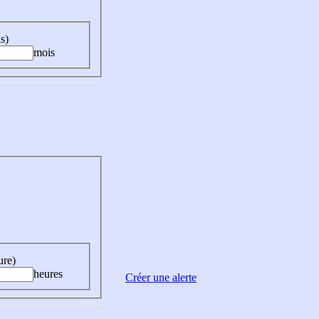
s)
mois
ure)
heures
Créer une alerte