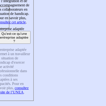
 l’intégration et de
’accompagnement de
s collaborateurs en
tuation de handicap.
ur en savoir plus,
nsultez cet article
.
treprise adaptée
Qu'est-ce qu'une
entreprise adaptée
?
entreprise adaptée
rmet à un travailleur
 situation de
ndicap d'exercer
e activité
ofessionnelle dans
s conditions
aptées à ses
pacités. Pour en
voir plus,
consultez
 site de l’UNEA
.