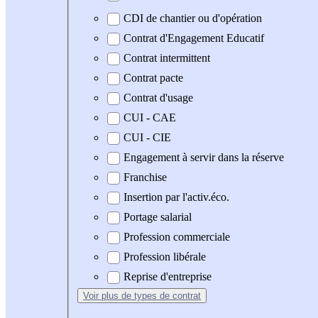
CDI de chantier ou d'opération
Contrat d'Engagement Educatif
Contrat intermittent
Contrat pacte
Contrat d'usage
CUI - CAE
CUI - CIE
Engagement à servir dans la réserve
Franchise
Insertion par l'activ.éco.
Portage salarial
Profession commerciale
Profession libérale
Reprise d'entreprise
Voir plus
de types de contrat