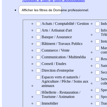
Appliquer
le filtre de durée hebdomadaire
Afficher les filtres de
Domaine pro
fessionnel
Domaine professionel
Achats / Comptabilité / Gestion
Indu
Arts / Artisanat d'art
Info
Tél
Banque / Assurance
Inst
Bâtiment / Travaux Publics
Mark
Commerce / Vente
com
Communication / Multimédia
Res
Conseil / Etudes
San
Direction d'entreprise
Secr
Espaces verts et naturels /
Serv
Agriculture / Pêche / Soins aux
coll
animaux
Spe
Hôtellerie - Restauration /
Tourisme / Animation
Spo
Immobilier
Tran