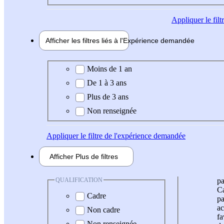
Appliquer
le fil
Afficher les filtres liés à l'
Expérience
demandée
Expérience demandée
Moins de 1 an
De 1 à 3 ans
Plus de 3 ans
Non renseignée
Appliquer
le filtre de l'expérience demandée
Afficher
Plus de
filtres
QUALIFICATION
pa
Ca
Cadre
pa
ac
Non cadre
fa
Non renseignée