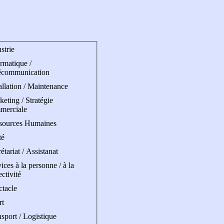
strie
rmatique /
écommunication
allation / Maintenance
eting / Stratégie
merciale
sources Humaines
té
étariat / Assistanat
ices à la personne / à la
ectivité
ctacle
rt
sport / Logistique