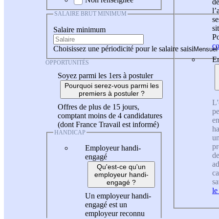
de
l
SALAIRE BRUT MINIMUM
se
si
Salaire minimum
Po
co
Choisissez une périodicité pour le salaire saisi
En
OPPORTUNITÉS
Soyez parmi les 1ers à postuler
Pourquoi serez-vous parmi les
premiers à postuler ?
L'
Offres de plus de 15 jours,
pe
comptant moins de 4 candidatures
en
(dont France Travail est informé)
ha
HANDICAP
un
pr
Employeur handi-
de
engagé
ad
Qu'est-ce qu'un
ca
employeur handi-
sa
engagé ?
le
Un employeur handi-
engagé est un
employeur reconnu