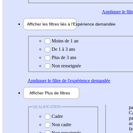
Appliquer
le fil
Afficher les filtres liés à l'
Expérience
demandée
Expérience demandée
Moins de 1 an
De 1 à 3 ans
Plus de 3 ans
Non renseignée
Appliquer
le filtre de l'expérience demandée
Afficher
Plus de
filtres
QUALIFICATION
pa
Ca
Cadre
pa
ac
Non cadre
fa
Non renseignée