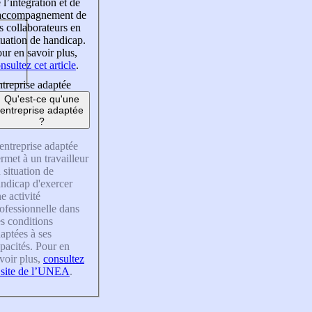
 l’intégration et de
’accompagnement de
s collaborateurs en
tuation de handicap.
ur en savoir plus,
nsultez cet article
.
treprise adaptée
Qu'est-ce qu'une
entreprise adaptée
?
entreprise adaptée
rmet à un travailleur
 situation de
ndicap d'exercer
e activité
ofessionnelle dans
s conditions
aptées à ses
pacités. Pour en
voir plus,
consultez
 site de l’UNEA
.