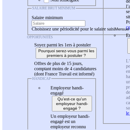
de
l
SALAIRE BRUT MINIMUM
se
si
Salaire minimum
Po
co
Choisissez une périodicité pour le salaire saisi
En
OPPORTUNITÉS
Soyez parmi les 1ers à postuler
Pourquoi serez-vous parmi les
premiers à postuler ?
L'
Offres de plus de 15 jours,
pe
comptant moins de 4 candidatures
en
(dont France Travail est informé)
ha
HANDICAP
un
pr
Employeur handi-
de
engagé
ad
Qu'est-ce qu'un
ca
employeur handi-
sa
engagé ?
le
Un employeur handi-
engagé est un
employeur reconnu