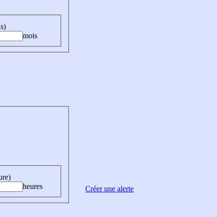
s)
mois
ure)
heures
Créer une alerte