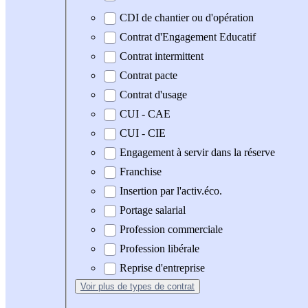
CDI de chantier ou d'opération
Contrat d'Engagement Educatif
Contrat intermittent
Contrat pacte
Contrat d'usage
CUI - CAE
CUI - CIE
Engagement à servir dans la réserve
Franchise
Insertion par l'activ.éco.
Portage salarial
Profession commerciale
Profession libérale
Reprise d'entreprise
Voir plus
de types de contrat