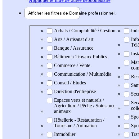
Appliquer
le filtre de durée hebdomadaire
Afficher les filtres de
Domaine pro
fessionnel
Domaine professionel
Achats / Comptabilité / Gestion
Indu
Arts / Artisanat d'art
Info
Tél
Banque / Assurance
Inst
Bâtiment / Travaux Publics
Mark
Commerce / Vente
com
Communication / Multimédia
Res
Conseil / Etudes
San
Direction d'entreprise
Secr
Espaces verts et naturels /
Serv
Agriculture / Pêche / Soins aux
coll
animaux
Spe
Hôtellerie - Restauration /
Tourisme / Animation
Spo
Immobilier
Tran