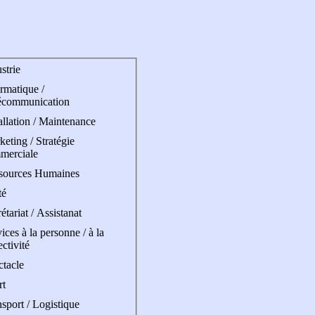
strie
rmatique /
écommunication
allation / Maintenance
eting / Stratégie
merciale
sources Humaines
té
étariat / Assistanat
ices à la personne / à la
ectivité
ctacle
rt
sport / Logistique