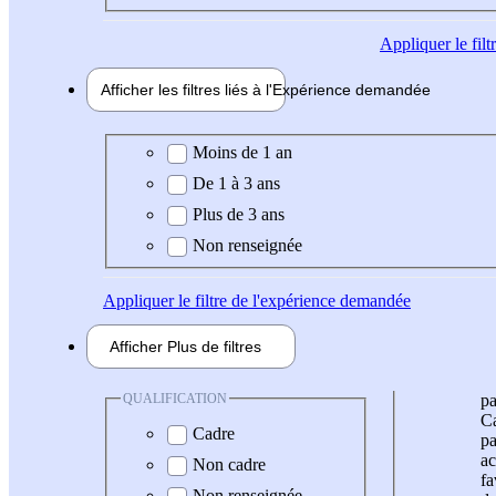
Appliquer
le fil
Afficher les filtres liés à l'
Expérience
demandée
Expérience demandée
Moins de 1 an
De 1 à 3 ans
Plus de 3 ans
Non renseignée
Appliquer
le filtre de l'expérience demandée
Afficher
Plus de
filtres
QUALIFICATION
pa
Ca
Cadre
pa
ac
Non cadre
fa
Non renseignée