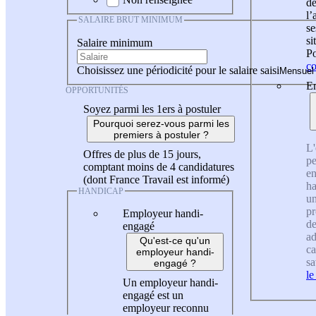
de
l
SALAIRE BRUT MINIMUM
se
si
Salaire minimum
Po
co
Choisissez une périodicité pour le salaire saisi
En
OPPORTUNITÉS
Soyez parmi les 1ers à postuler
Pourquoi serez-vous parmi les
premiers à postuler ?
L'
Offres de plus de 15 jours,
pe
comptant moins de 4 candidatures
en
(dont France Travail est informé)
ha
HANDICAP
un
pr
Employeur handi-
de
engagé
ad
Qu'est-ce qu'un
ca
employeur handi-
sa
engagé ?
le
Un employeur handi-
engagé est un
employeur reconnu