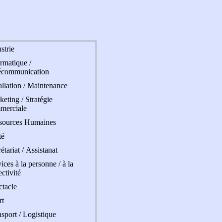
strie
rmatique /
écommunication
allation / Maintenance
eting / Stratégie
merciale
sources Humaines
té
étariat / Assistanat
ices à la personne / à la
ectivité
ctacle
rt
sport / Logistique