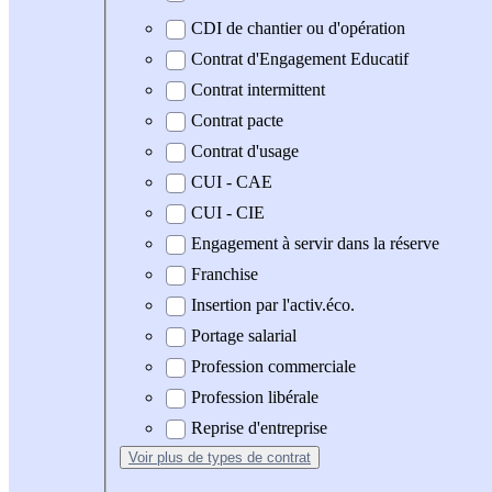
CDI de chantier ou d'opération
Contrat d'Engagement Educatif
Contrat intermittent
Contrat pacte
Contrat d'usage
CUI - CAE
CUI - CIE
Engagement à servir dans la réserve
Franchise
Insertion par l'activ.éco.
Portage salarial
Profession commerciale
Profession libérale
Reprise d'entreprise
Voir plus
de types de contrat