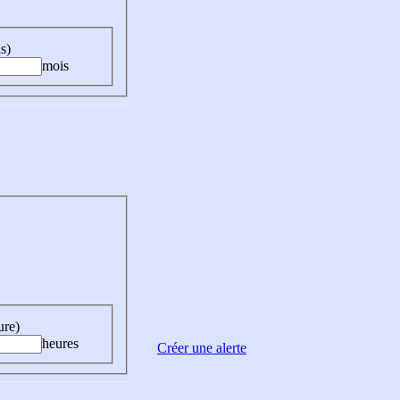
s)
mois
ure)
heures
Créer une alerte