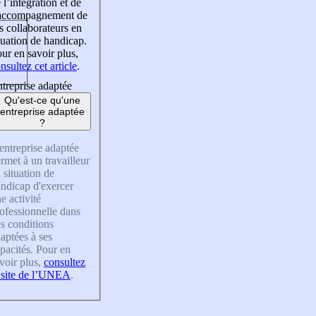
 l’intégration et de
’accompagnement de
s collaborateurs en
tuation de handicap.
ur en savoir plus,
nsultez cet article
.
treprise adaptée
Qu'est-ce qu'une
entreprise adaptée
?
entreprise adaptée
rmet à un travailleur
 situation de
ndicap d'exercer
e activité
ofessionnelle dans
s conditions
aptées à ses
pacités. Pour en
voir plus,
consultez
 site de l’UNEA
.