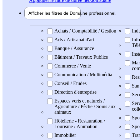
Appliquer
le filtre de durée hebdomadaire
Afficher les filtres de
Domaine pro
fessionnel
Domaine professionel
Achats / Comptabilité / Gestion
Indu
Arts / Artisanat d'art
Info
Tél
Banque / Assurance
Inst
Bâtiment / Travaux Publics
Mark
Commerce / Vente
com
Communication / Multimédia
Res
Conseil / Etudes
San
Direction d'entreprise
Secr
Espaces verts et naturels /
Serv
Agriculture / Pêche / Soins aux
coll
animaux
Spe
Hôtellerie - Restauration /
Tourisme / Animation
Spo
Immobilier
Tran