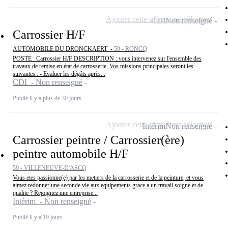
Ajouter cette offre à ma sélection
CDI
Non renseigné
Carrossier H/F
AUTOMOBILE DU DRONCKAERT -
59 - RONCQ
POSTE : Carrossier H/F DESCRIPTION : vous intervenez sur l'ensemble des
travaux de remise en état de carrosserie. Vos missions principales seront les
suivantes : - Évaluer les dégâts après...
CDI - Non renseigné
Publié il y a plus de 30 jours
Ajouter cette offre à ma sélection
Intérim
Non renseigné
Carrossier peintre / Carrossier(ère)
peintre automobile H/F
59 - VILLENEUVE-D'ASCQ
Vous etes passionne(e) par les metiers de la carrosserie et de la peinture, et vous
aimez redonner une seconde vie aux equipements grace a un travail soigne et de
qualite ? Rejoignez une entreprise...
Intérim - Non renseigné
Publié il y a 19 jours