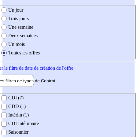
e création de l'offre
Un jour
Trois jours
Une semaine
Deux semaines
Un mois
Toutes les offres
er
le filtre de date de création de l'offre
les filtres de types de
Contrat
de contrat
CDI (7)
CDD (1)
Intérim (1)
CDI Intérimaire
Saisonnier