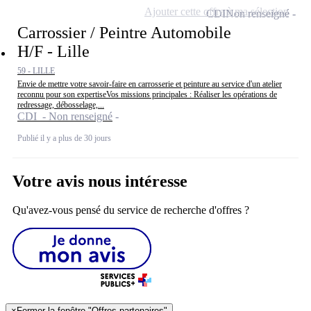
Ajouter cette offre à ma sélection
CDI
Non renseigné
Carrossier / Peintre Automobile
H/F - Lille
59 - LILLE
Envie de mettre votre savoir-faire en carrosserie et peinture au service d'un atelier
reconnu pour son expertiseVos missions principales : Réaliser les opérations de
redressage, débosselage,...
CDI - Non renseigné
Publié il y a plus de 30 jours
Votre avis nous intéresse
Qu'avez-vous pensé du service de recherche d'offres ?
×
Fermer la fenêtre "Offres partenaires"