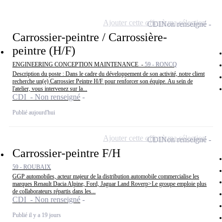
Ajouter cette offre à ma sélection
CDI
Non renseigné
Carrossier-peintre / Carrossière-
peintre (H/F)
ENGINEERING CONCEPTION MAINTENANCE -
59 - RONCQ
Description du poste : Dans le cadre du développement de son activité, notre client
recherche un(e) Carrossier Peintre H/F pour renforcer son équipe. Au sein de
l'atelier, vous intervenez sur la...
CDI - Non renseigné
Publié aujourd'hui
Ajouter cette offre à ma sélection
CDI
Non renseigné
Carrossier-peintre F/H
59 - ROUBAIX
GGP automobiles, acteur majeur de la distribution automobile commercialise les
marques Renault Dacia Alpine, Ford, Jaguar Land Roverp>Le groupe emploie plus
de collaborateurs répartis dans les...
CDI - Non renseigné
Publié il y a 19 jours