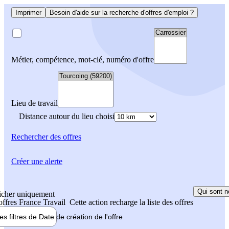
Imprimer
Besoin d'aide sur la recherche d'offres d'emploi ?
Métier, compétence, mot-clé, numéro d'offre
Lieu de travail
Distance autour du lieu choisi
Rechercher
des offres
Créer une alerte
Qui sont n
icher uniquement
 offres France Travail
Cette action recharge la liste des offres
les filtres de
Date de création
de l'offre