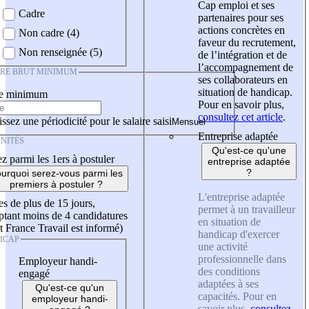
Cap emploi et ses
Cadre
partenaires pour ses
actions concrètes en
Non cadre (4)
faveur du recrutement,
Non renseignée (5)
de l’intégration et de
l’accompagnement de
IRE BRUT MINIMUM
ses collaborateurs en
situation de handicap.
re minimum
Pour en savoir plus,
consultez cet article
.
ssez une périodicité pour le salaire saisi
Entreprise adaptée
NITÉS
Qu'est-ce qu'une
z parmi les 1ers à postuler
entreprise adaptée
?
urquoi serez-vous parmi les
premiers à postuler ?
L'entreprise adaptée
es de plus de 15 jours,
permet à un travailleur
tant moins de 4 candidatures
en situation de
t France Travail est informé)
handicap d'exercer
ICAP
une activité
professionnelle dans
Employeur handi-
des conditions
engagé
adaptées à ses
Qu'est-ce qu'un
capacités. Pour en
employeur handi-
savoir plus,
consultez