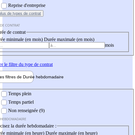
Reprise d'entreprise
plus
de types de contrat
 DE CONTRAT
ée de contrat
ée minimale (en mois)
Durée maximale (en mois)
mois
er
le filtre du type de contrat
les filtres de
Durée hebdo
madaire
 hebdomadaire
Temps plein
Temps partiel
Non renseignée (9)
 HEBDOMADAIRE
cisez la durée hebdomadaire :
ée minimale (en heure)
Durée maximale (en heure)