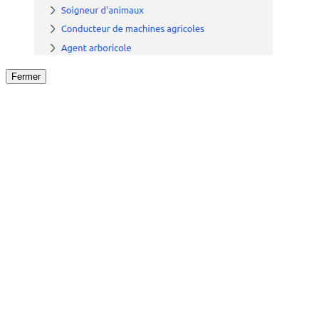
Fermer
Fermer
le détail de l'offre
/
Offre
sur
Offre précéden