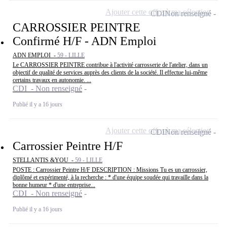
Ajouter cette offre à ma sélection
CDI
Non renseigné
CARROSSIER PEINTRE
Confirmé H/F - ADN Emploi
ADN EMPLOI -
59 - LILLE
Le CARROSSIER PEINTRE contribue à l'activité carrosserie de l'atelier, dans un
objectif de qualité de services auprès des clients de la société. Il effectue lui-même
certains travaux en autonomie. ...
CDI - Non renseigné
Publié il y a 16 jours
Ajouter cette offre à ma sélection
CDI
Non renseigné
Carrossier Peintre H/F
STELLANTIS &YOU -
59 - LILLE
POSTE : Carrossier Peintre H/F DESCRIPTION : Missions Tu es un carrossier,
diplômé et expérimenté, à la recherche : * d'une équipe soudée qui travaille dans la
bonne humeur * d'une entreprise...
CDI - Non renseigné
Publié il y a 16 jours