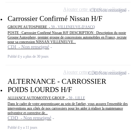
Ajouter cette offre à ma sélection
CDI
Non renseigné
Carrossier Confirmé Nissan H/F
GROUPE AUTOSPHERE -
59 - VILLENEUVE-D'ASCQ
POSTE : Carrossier Confirmé Nissan H/F DESCRIPTION : Description du poste
Groupe Autosphere, premier groupe de concessions automobiles en France, recrute
pour sa concession NISSAN VILLENEUVE...
CDI - Non renseigné
Publié il y a plus de 30 jours
Ajouter cette offre à ma sélection
CDD
Non renseigné
ALTERNANCE - CARROSSIER
POIDS LOURDS H/F
ALLIANCE AUTOMOTIVE GROUP -
59 - LILLE
Dans le cadre de votre apprentissage au sein de l'atelier, vous assurez l'ensemble des
interventions aux côtés de nos carrossiers pour les aider à réaliser la maintenance
préventive et corrective de...
CDD - Non renseigné
Publié il y a 11 jours