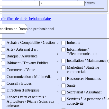
heures
er
le filtre de durée hebdomadaire
les filtres de
Domaine pro
fessionnel
ne professionel
Achats / Comptabilité / Gestion
Industrie
Arts / Artisanat d'art
Informatique /
Télécommunication
Banque / Assurance
Installation / Maintenance (
Bâtiment / Travaux Publics
Marketing / Stratégie
Commerce / Vente
commerciale
Communication / Multimédia
Ressources Humaines
Conseil / Etudes
Santé
Direction d'entreprise
Secrétariat / Assistanat
Espaces verts et naturels /
Services à la personne / à l
Agriculture / Pêche / Soins aux
collectivité
animaux