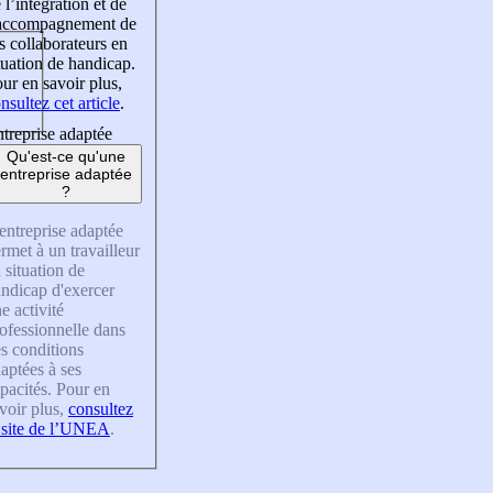
 l’intégration et de
’accompagnement de
s collaborateurs en
tuation de handicap.
ur en savoir plus,
nsultez cet article
.
treprise adaptée
Qu'est-ce qu'une
entreprise adaptée
?
entreprise adaptée
rmet à un travailleur
 situation de
ndicap d'exercer
e activité
ofessionnelle dans
s conditions
aptées à ses
pacités. Pour en
voir plus,
consultez
 site de l’UNEA
.