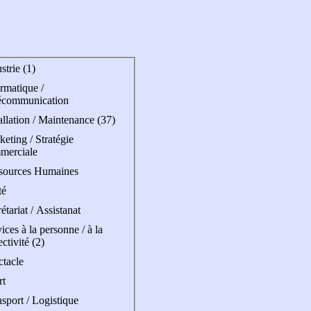
strie (1)
rmatique /
écommunication
allation / Maintenance (37)
eting / Stratégie
merciale
sources Humaines
té
étariat / Assistanat
ices à la personne / à la
ectivité (2)
ctacle
rt
sport / Logistique