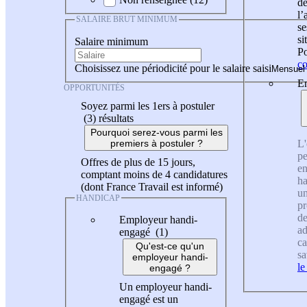
de
l
SALAIRE BRUT MINIMUM
se
si
Salaire minimum
Po
co
Choisissez une périodicité pour le salaire saisi
En
OPPORTUNITÉS
Soyez parmi les 1ers à postuler
(3)
résultats
Pourquoi serez-vous parmi les
L'
premiers à postuler ?
pe
Offres de plus de 15 jours,
en
comptant moins de 4 candidatures
ha
(dont France Travail est informé)
un
HANDICAP
pr
de
Employeur handi-
ad
engagé (1)
ca
Qu'est-ce qu'un
sa
employeur handi-
le
engagé ?
Un employeur handi-
engagé est un