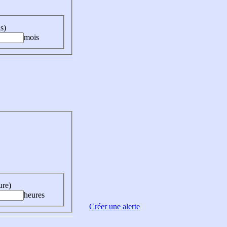
s)
mois
ure)
heures
Créer une alerte