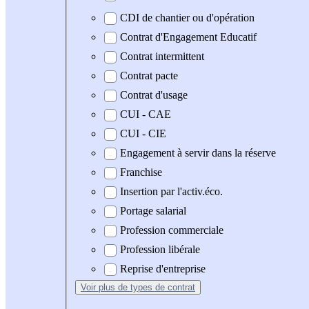
CDI de chantier ou d'opération
Contrat d'Engagement Educatif
Contrat intermittent
Contrat pacte
Contrat d'usage
CUI - CAE
CUI - CIE
Engagement à servir dans la réserve
Franchise
Insertion par l'activ.éco.
Portage salarial
Profession commerciale
Profession libérale
Reprise d'entreprise
Voir plus
de types de contrat