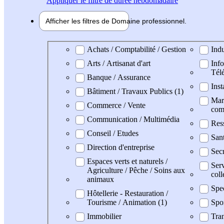
Appliquer
le filtre de durée hebdomadaire
Afficher les filtres de
Domaine pro
fessionnel
Domaine professionel
Achats / Comptabilité / Gestion
Indu
Arts / Artisanat d'art
Info
Tél
Banque / Assurance
Inst
Bâtiment / Travaux Publics (1)
Mark
Commerce / Vente
com
Communication / Multimédia
Res
Conseil / Etudes
San
Direction d'entreprise
Secr
Espaces verts et naturels /
Serv
Agriculture / Pêche / Soins aux
coll
animaux
Spe
Hôtellerie - Restauration /
Tourisme / Animation (1)
Spo
Immobilier
Tran