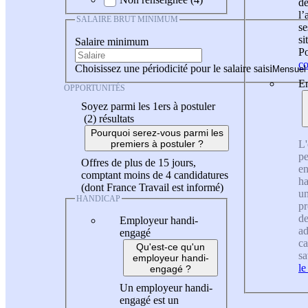
de
l
SALAIRE BRUT MINIMUM
se
si
Salaire minimum
Po
co
Choisissez une périodicité pour le salaire saisi
En
OPPORTUNITÉS
Soyez parmi les 1ers à postuler
(2)
résultats
Pourquoi serez-vous parmi les
L'
premiers à postuler ?
pe
Offres de plus de 15 jours,
en
comptant moins de 4 candidatures
ha
(dont France Travail est informé)
un
HANDICAP
pr
de
Employeur handi-
ad
engagé
ca
Qu'est-ce qu'un
sa
employeur handi-
le
engagé ?
Un employeur handi-
engagé est un