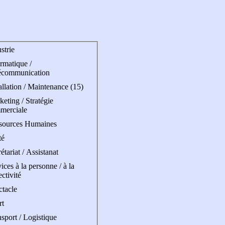
strie
rmatique /
écommunication
allation / Maintenance (15)
eting / Stratégie
merciale
sources Humaines
té
étariat / Assistanat
ices à la personne / à la
ectivité
ctacle
rt
sport / Logistique