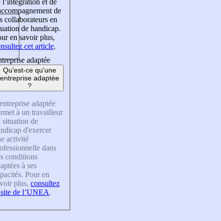
 l’intégration et de
’accompagnement de
s collaborateurs en
tuation de handicap.
ur en savoir plus,
nsultez cet article
.
treprise adaptée
Qu'est-ce qu'une
entreprise adaptée
?
entreprise adaptée
rmet à un travailleur
 situation de
ndicap d'exercer
e activité
ofessionnelle dans
s conditions
aptées à ses
pacités. Pour en
voir plus,
consultez
 site de l’UNEA
.