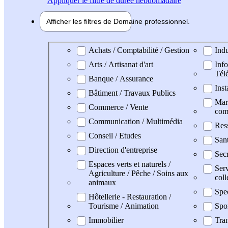
Appliquer
le filtre de durée hebdomadaire
Afficher les filtres de
Domaine pro
fessionnel
Domaine professionel
Achats / Comptabilité / Gestion
Indu
Arts / Artisanat d'art
Info
Tél
Banque / Assurance
Inst
Bâtiment / Travaux Publics
Mark
Commerce / Vente
com
Communication / Multimédia
Res
Conseil / Etudes
San
Direction d'entreprise
Secr
Espaces verts et naturels /
Serv
Agriculture / Pêche / Soins aux
coll
animaux
Spe
Hôtellerie - Restauration /
Tourisme / Animation
Spo
Immobilier
Tran