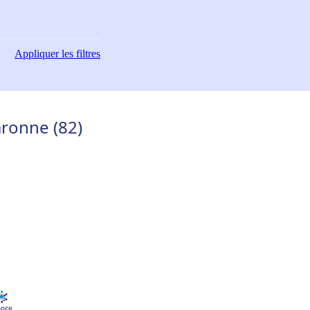
Appliquer
les filtres
aronne (82)