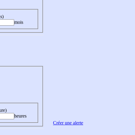
s)
mois
ure)
heures
Créer une alerte