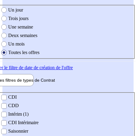
e création de l'offre
Un jour
Trois jours
Une semaine
Deux semaines
Un mois
Toutes les offres
er
le filtre de date de création de l'offre
les filtres de types de
Contrat
de contrat
CDI
CDD
Intérim (1)
CDI Intérimaire
Saisonnier