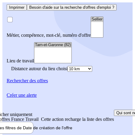
Imprimer
Besoin d'aide sur la recherche d'offres d'emploi ?
Métier, compétence, mot-clé, numéro d'offre
Lieu de travail
Distance autour du lieu choisi
Rechercher
des offres
Créer une alerte
Qui sont n
icher uniquement
 offres France Travail
Cette action recharge la liste des offres
les filtres de
Date de création
de l'offre