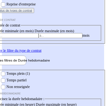
Reprise d'entreprise
plus
de types de contrat
 DE CONTRAT
ée de contrat
ée minimale (en mois)
Durée maximale (en mois)
mois
er
le filtre du type de contrat
les filtres de
Durée hebdo
madaire
 hebdomadaire
Temps plein (1)
Temps partiel
Non renseignée
 HEBDOMADAIRE
cisez la durée hebdomadaire :
ée minimale (en heure)
Durée maximale (en heure)