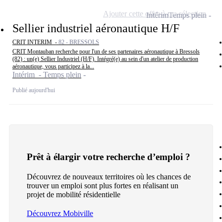
Ajouter cette offre à ma sélection
Intérim
Temps plein
Sellier industriel aéronautique H/F
CRIT INTERIM -
82 - BRESSOLS
CRIT Montauban recherche pour l'un de ses partenaires aéronautique à Bressols
(82) : un(e) Sellier Industriel (H/F). Intégré(e) au sein d'un atelier de production
aéronautique, vous participez à la...
Intérim - Temps plein
Publié aujourd'hui
Prêt à élargir votre recherche d’emploi ?
Découvrez de nouveaux territoires où les chances de
trouver un emploi sont plus fortes en réalisant un
projet de mobilité résidentielle
Découvrez Mobiville