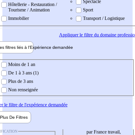
Spectacle
Hôtellerie - Restauration /
Tourisme / Animation
Sport
Immobilier
Transport / Logistique
Appliquer
le filtre du domaine professi
es filtres liés à l'
Expérience
demandée
ience demandée
Moins de 1 an
De 1 à 3 ans (1)
Plus de 3 ans
Non renseignée
er
le filtre de l'expérience demandée
Plus De
Filtres
IFICATION
par France travail,