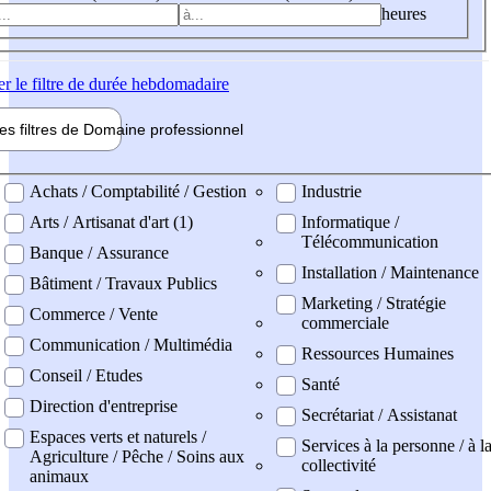
heures
er
le filtre de durée hebdomadaire
les filtres de
Domaine pro
fessionnel
ne professionel
Achats / Comptabilité / Gestion
Industrie
Arts / Artisanat d'art (1)
Informatique /
Télécommunication
Banque / Assurance
Installation / Maintenance
Bâtiment / Travaux Publics
Marketing / Stratégie
Commerce / Vente
commerciale
Communication / Multimédia
Ressources Humaines
Conseil / Etudes
Santé
Direction d'entreprise
Secrétariat / Assistanat
Espaces verts et naturels /
Services à la personne / à l
Agriculture / Pêche / Soins aux
collectivité
animaux