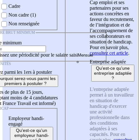
Cap emploi et ses
Cadre
partenaires pour ses
actions concrètes en
Non cadre (1)
faveur du recrutement,
Non renseignée
de l’intégration et de
l’accompagnement de
IRE BRUT MINIMUM
ses collaborateurs en
situation de handicap.
re minimum
Pour en savoir plus,
consultez cet article
.
ssez une périodicité pour le salaire saisi
Entreprise adaptée
NITÉS
Qu'est-ce qu'une
z parmi les 1ers à postuler
entreprise adaptée
?
urquoi serez-vous parmi les
premiers à postuler ?
L'entreprise adaptée
es de plus de 15 jours,
permet à un travailleur
tant moins de 4 candidatures
en situation de
t France Travail est informé)
handicap d'exercer
ICAP
une activité
professionnelle dans
Employeur handi-
des conditions
engagé
adaptées à ses
Qu'est-ce qu'un
capacités. Pour en
employeur handi-
savoir plus,
consultez