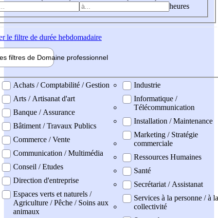
heures
er
le filtre de durée hebdomadaire
les filtres de
Domaine pro
fessionnel
ne professionel
Achats / Comptabilité / Gestion
Industrie
Arts / Artisanat d'art
Informatique /
Télécommunication
Banque / Assurance
Installation / Maintenance
Bâtiment / Travaux Publics
Marketing / Stratégie
Commerce / Vente
commerciale
Communication / Multimédia
Ressources Humaines
Conseil / Etudes
Santé
Direction d'entreprise
Secrétariat / Assistanat
Espaces verts et naturels /
Services à la personne / à l
Agriculture / Pêche / Soins aux
collectivité
animaux