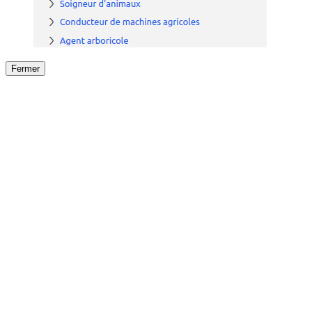
Fermer
Fermer
le détail de l'offre
/
Offre
sur
Offre précéden