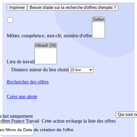
Imprimer
Besoin d'aide sur la recherche d'offres d'emploi ?
Métier, compétence, mot-clé, numéro d'offre
Lieu de travail
Distance autour du lieu choisi
Rechercher
des offres
Créer une alerte
Qui sont n
icher uniquement
 offres France Travail
Cette action recharge la liste des offres
les filtres de
Date de création
de l'offre