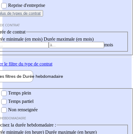
Reprise d'entreprise
plus
de types de contrat
 DE CONTRAT
ée de contrat
ée minimale (en mois)
Durée maximale (en mois)
mois
er
le filtre du type de contrat
les filtres de
Durée hebdo
madaire
 hebdomadaire
Temps plein
Temps partiel
Non renseignée
 HEBDOMADAIRE
cisez la durée hebdomadaire :
ée minimale (en heure)
Durée maximale (en heure)