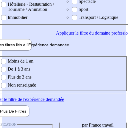
Spectacle
Hôtellerie - Restauration /
Tourisme / Animation
Sport
Immobilier
Transport / Logistique
Appliquer
le filtre du domaine professi
es filtres liés à l'
Expérience
demandée
ience demandée
Moins de 1 an
De 1 à 3 ans
Plus de 3 ans
Non renseignée
er
le filtre de l'expérience demandée
Plus De
Filtres
IFICATION
par France travail,