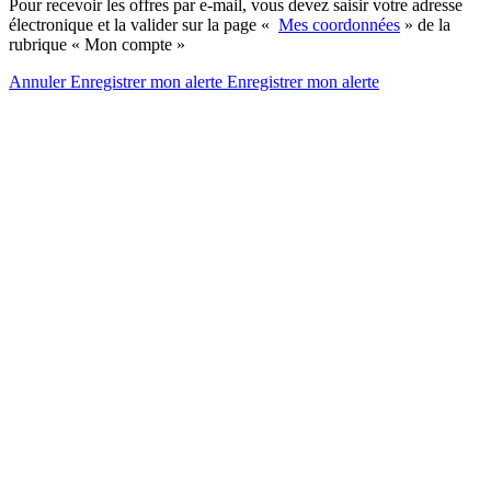
Pour recevoir les offres par e-mail, vous devez saisir votre adresse
électronique et la valider sur la page «
Mes coordonnées
» de la
rubrique « Mon compte »
Annuler
Enregistrer mon alerte
Enregistrer
mon alerte