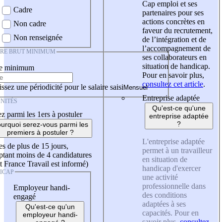
Cap emploi et ses
Cadre
partenaires pour ses
actions concrètes en
Non cadre
faveur du recrutement,
Non renseignée
de l’intégration et de
l’accompagnement de
IRE BRUT MINIMUM
ses collaborateurs en
situation de handicap.
re minimum
Pour en savoir plus,
consultez cet article
.
ssez une périodicité pour le salaire saisi
Entreprise adaptée
NITÉS
Qu'est-ce qu'une
z parmi les 1ers à postuler
entreprise adaptée
?
urquoi serez-vous parmi les
premiers à postuler ?
L'entreprise adaptée
es de plus de 15 jours,
permet à un travailleur
tant moins de 4 candidatures
en situation de
t France Travail est informé)
handicap d'exercer
ICAP
une activité
professionnelle dans
Employeur handi-
des conditions
engagé
adaptées à ses
Qu'est-ce qu'un
capacités. Pour en
employeur handi-
savoir plus,
consultez