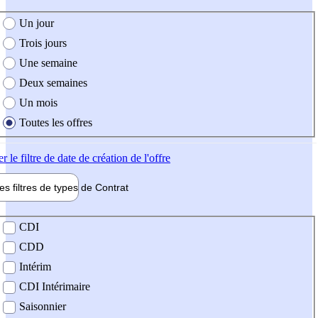
e création de l'offre
Un jour
Trois jours
Une semaine
Deux semaines
Un mois
Toutes les offres
er
le filtre de date de création de l'offre
les filtres de types de
Contrat
de contrat
CDI
CDD
Intérim
CDI Intérimaire
Saisonnier