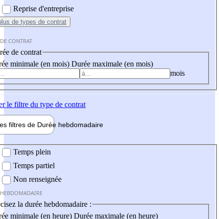
Reprise d'entreprise
plus
de types de contrat
 DE CONTRAT
ée de contrat
ée minimale (en mois)
Durée maximale (en mois)
mois
er
le filtre du type de contrat
les filtres de
Durée hebdo
madaire
 hebdomadaire
Temps plein
Temps partiel
Non renseignée
 HEBDOMADAIRE
cisez la durée hebdomadaire :
ée minimale (en heure)
Durée maximale (en heure)