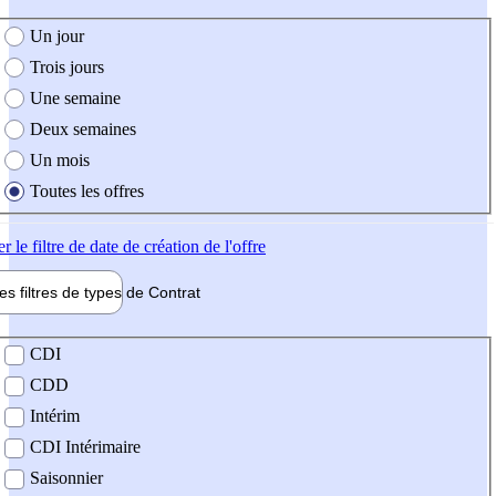
e création de l'offre
Un jour
Trois jours
Une semaine
Deux semaines
Un mois
Toutes les offres
er
le filtre de date de création de l'offre
les filtres de types de
Contrat
de contrat
CDI
CDD
Intérim
CDI Intérimaire
Saisonnier