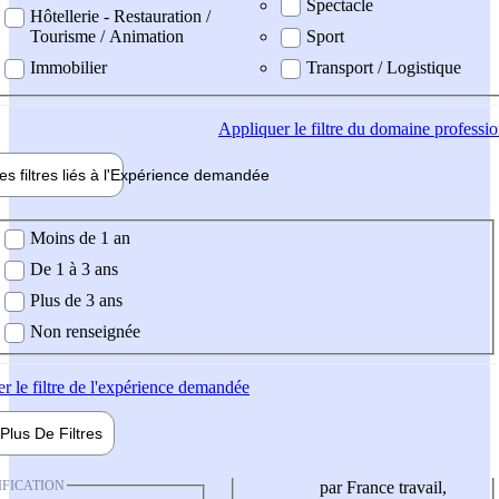
Spectacle
Hôtellerie - Restauration /
Tourisme / Animation
Sport
Immobilier
Transport / Logistique
Appliquer
le filtre du domaine professi
es filtres liés à l'
Expérience
demandée
ience demandée
Moins de 1 an
De 1 à 3 ans
Plus de 3 ans
Non renseignée
er
le filtre de l'expérience demandée
Plus De
Filtres
IFICATION
par France travail,