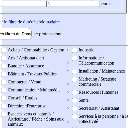
heures
er
le filtre de durée hebdomadaire
les filtres de
Domaine pro
fessionnel
ne professionel
Achats / Comptabilité / Gestion
Industrie
Arts / Artisanat d'art
Informatique /
Télécommunication
Banque / Assurance
Installation / Maintenance
Bâtiment / Travaux Publics
Marketing / Stratégie
Commerce / Vente
commerciale
Communication / Multimédia
Ressources Humaines
Conseil / Etudes
Santé
Direction d'entreprise
Secrétariat / Assistanat
Espaces verts et naturels /
Services à la personne / à l
Agriculture / Pêche / Soins aux
collectivité
animaux