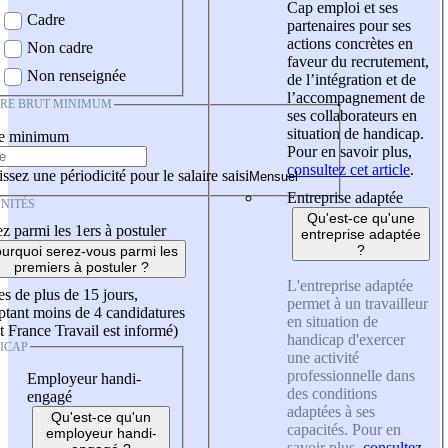
Cap emploi et ses
Cadre
partenaires pour ses
actions concrètes en
Non cadre
faveur du recrutement,
Non renseignée
de l’intégration et de
l’accompagnement de
IRE BRUT MINIMUM
ses collaborateurs en
situation de handicap.
re minimum
Pour en savoir plus,
consultez cet article
.
ssez une périodicité pour le salaire saisi
Entreprise adaptée
NITÉS
Qu'est-ce qu'une
z parmi les 1ers à postuler
entreprise adaptée
?
urquoi serez-vous parmi les
premiers à postuler ?
L'entreprise adaptée
es de plus de 15 jours,
permet à un travailleur
tant moins de 4 candidatures
en situation de
t France Travail est informé)
handicap d'exercer
ICAP
une activité
professionnelle dans
Employeur handi-
des conditions
engagé
adaptées à ses
Qu'est-ce qu'un
capacités. Pour en
employeur handi-
savoir plus,
consultez