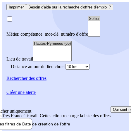
Imprimer
Besoin d'aide sur la recherche d'offres d'emploi ?
Métier, compétence, mot-clé, numéro d'offre
Lieu de travail
Distance autour du lieu choisi
Rechercher
des offres
Créer une alerte
Qui sont n
icher uniquement
 offres France Travail
Cette action recharge la liste des offres
les filtres de
Date de création
de l'offre