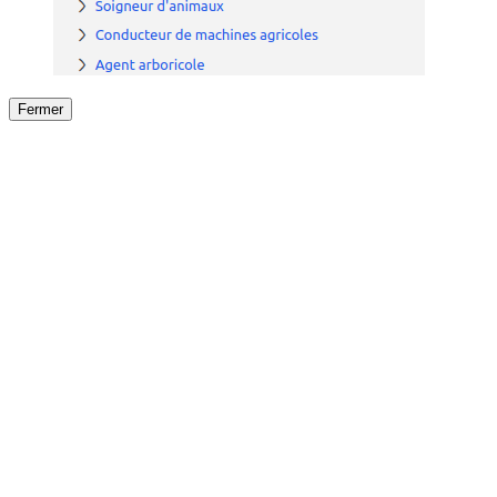
Fermer
Fermer
le détail de l'offre
/
Offre
sur
Offre précéden