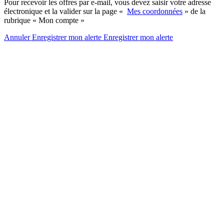
Pour recevoir les offres par e-mail, vous devez saisir votre adresse
électronique et la valider sur la page «
Mes coordonnées
» de la
rubrique « Mon compte »
Annuler
Enregistrer mon alerte
Enregistrer
mon alerte