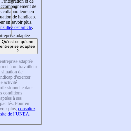
 l’intégration et de
’accompagnement de
s collaborateurs en
tuation de handicap.
ur en savoir plus,
nsultez cet article
.
treprise adaptée
Qu'est-ce qu'une
entreprise adaptée
?
entreprise adaptée
rmet à un travailleur
 situation de
ndicap d'exercer
e activité
ofessionnelle dans
s conditions
aptées à ses
pacités. Pour en
voir plus,
consultez
 site de l’UNEA
.