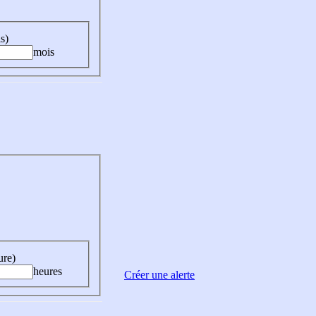
s)
mois
ure)
heures
Créer une alerte