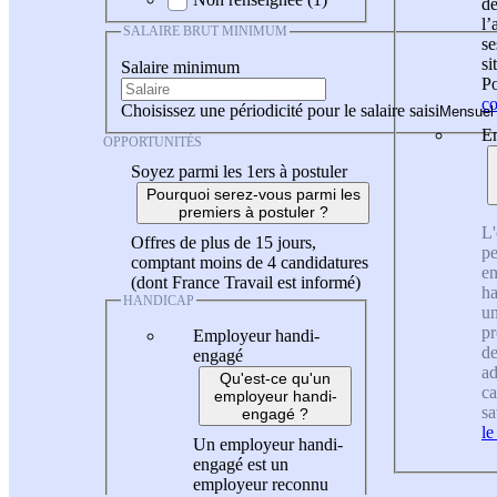
de
l
SALAIRE BRUT MINIMUM
se
si
Salaire minimum
Po
co
Choisissez une périodicité pour le salaire saisi
En
OPPORTUNITÉS
Soyez parmi les 1ers à postuler
Pourquoi serez-vous parmi les
premiers à postuler ?
L'
Offres de plus de 15 jours,
pe
comptant moins de 4 candidatures
en
(dont France Travail est informé)
ha
HANDICAP
un
pr
Employeur handi-
de
engagé
ad
Qu'est-ce qu'un
ca
employeur handi-
sa
engagé ?
le
Un employeur handi-
engagé est un
employeur reconnu