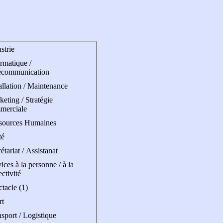
strie
rmatique /
écommunication
allation / Maintenance
eting / Stratégie
merciale
sources Humaines
té
étariat / Assistanat
ices à la personne / à la
ectivité
tacle (1)
rt
sport / Logistique