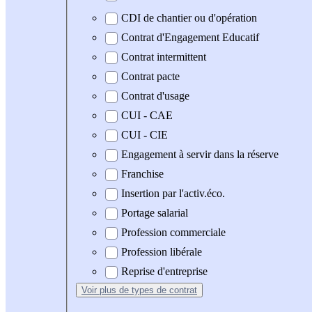
CDI de chantier ou d'opération
Contrat d'Engagement Educatif
Contrat intermittent
Contrat pacte
Contrat d'usage
CUI - CAE
CUI - CIE
Engagement à servir dans la réserve
Franchise
Insertion par l'activ.éco.
Portage salarial
Profession commerciale
Profession libérale
Reprise d'entreprise
Voir plus
de types de contrat