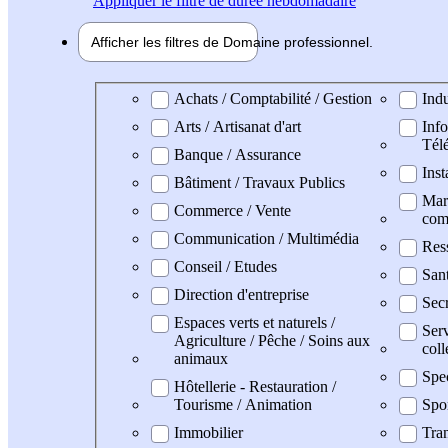
Appliquer
le filtre de durée hebdomadaire
Afficher les filtres de
Domaine pro
fessionnel
Domaine professionel
Achats / Comptabilité / Gestion
Indu
Arts / Artisanat d'art
Info
Tél
Banque / Assurance
Inst
Bâtiment / Travaux Publics
Mark
Commerce / Vente
com
Communication / Multimédia
Res
Conseil / Etudes
San
Direction d'entreprise
Secr
Espaces verts et naturels /
Serv
Agriculture / Pêche / Soins aux
coll
animaux
Spec
Hôtellerie - Restauration /
Tourisme / Animation
Spo
Immobilier
Tran