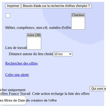
Imprimer
Besoin d'aide sur la recherche d'offres d'emploi ?
Métier, compétence, mot-clé, numéro d'offre
Lieu de travail
Distance autour du lieu choisi
Rechercher
des offres
Créer une alerte
Qui sont n
icher uniquement
 offres France Travail
Cette action recharge la liste des offres
les filtres de
Date de création
de l'offre