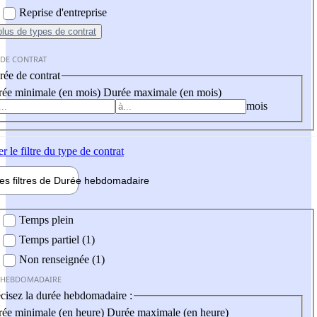
Reprise d'entreprise
plus
de types de contrat
 DE CONTRAT
ée de contrat
ée minimale (en mois)
Durée maximale (en mois)
mois
er
le filtre du type de contrat
les filtres de
Durée hebdo
madaire
 hebdomadaire
Temps plein
Temps partiel (1)
Non renseignée (1)
 HEBDOMADAIRE
cisez la durée hebdomadaire :
ée minimale (en heure)
Durée maximale (en heure)