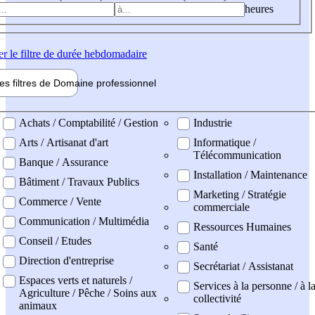
heures
er
le filtre de durée hebdomadaire
les filtres de
Domaine pro
fessionnel
ne professionel
Achats / Comptabilité / Gestion
Industrie
Arts / Artisanat d'art
Informatique /
Télécommunication
Banque / Assurance
Installation / Maintenance
Bâtiment / Travaux Publics
Marketing / Stratégie
Commerce / Vente
commerciale
Communication / Multimédia
Ressources Humaines
Conseil / Etudes
Santé
Direction d'entreprise
Secrétariat / Assistanat
Espaces verts et naturels /
Services à la personne / à l
Agriculture / Pêche / Soins aux
collectivité
animaux