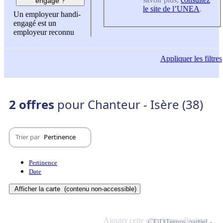
engagé ?
le site de l’UNEA
.
Un employeur handi-
engagé est un
employeur reconnu
Appliquer
les filtres
2 offres
pour Chanteur - Isère (38)
Trier par
Pertinence
Pertinence
Date
Afficher la carte
(contenu non-accessible)
Ajouter cette offre à ma sélection
CDD
Temps partiel