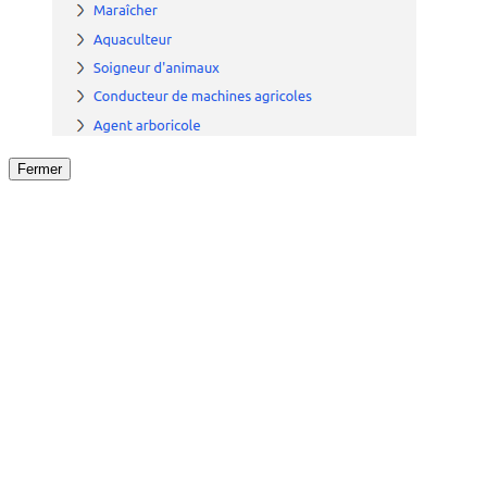
Fermer
Fermer
le détail de l'offre
/
Offre
sur
Offre précéden