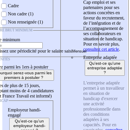
Cap emploi et ses
Cadre
partenaires pour ses
actions concrètes en
Non cadre (1)
faveur du recrutement,
Non renseignée (1)
de l’intégration et de
l’accompagnement de
IRE BRUT MINIMUM
ses collaborateurs en
situation de handicap.
re minimum
Pour en savoir plus,
consultez cet article
.
ssez une périodicité pour le salaire saisi
Entreprise adaptée
NITÉS
Qu'est-ce qu'une
z parmi les 1ers à postuler
entreprise adaptée
?
urquoi serez-vous parmi les
premiers à postuler ?
L'entreprise adaptée
es de plus de 15 jours,
permet à un travailleur
tant moins de 4 candidatures
en situation de
t France Travail est informé)
handicap d'exercer
ICAP
une activité
professionnelle dans
Employeur handi-
des conditions
engagé
adaptées à ses
Qu'est-ce qu'un
capacités. Pour en
employeur handi-
savoir plus,
consultez