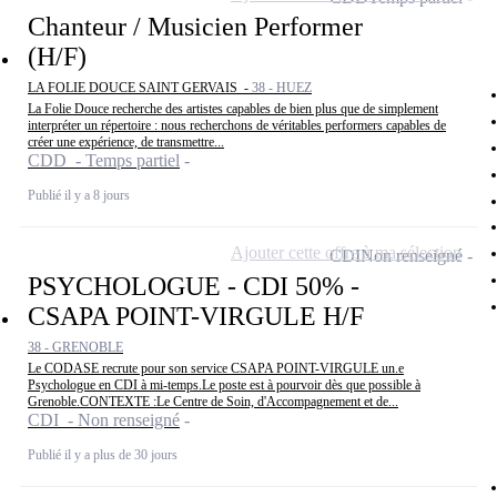
Chanteur / Musicien Performer
(H/F)
LA FOLIE DOUCE SAINT GERVAIS -
38 - HUEZ
La Folie Douce recherche des artistes capables de bien plus que de simplement
interpréter un répertoire : nous recherchons de véritables performers capables de
créer une expérience, de transmettre...
CDD - Temps partiel
Publié il y a 8 jours
Ajouter cette offre à ma sélection
CDI
Non renseigné
PSYCHOLOGUE - CDI 50% -
CSAPA POINT-VIRGULE H/F
38 - GRENOBLE
Le CODASE recrute pour son service CSAPA POINT-VIRGULE un.e
Psychologue en CDI à mi-temps.Le poste est à pourvoir dès que possible à
Grenoble.CONTEXTE :Le Centre de Soin, d'Accompagnement et de...
CDI - Non renseigné
Publié il y a plus de 30 jours