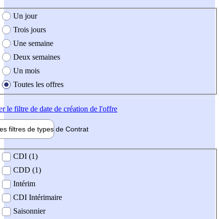
e création de l'offre
Un jour
Trois jours
Une semaine
Deux semaines
Un mois
Toutes les offres
er
le filtre de date de création de l'offre
les filtres de types de
Contrat
de contrat
CDI (1)
CDD (1)
Intérim
CDI Intérimaire
Saisonnier