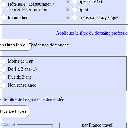
Spectacle (2)
Hôtellerie - Restauration /
Tourisme / Animation
Sport
Immobilier
Transport / Logistique
Appliquer
le filtre du domaine professi
es filtres liés à l'
Expérience
demandée
ience demandée
Moins de 1 an
De 1 à 3 ans (1)
Plus de 3 ans
Non renseignée
er
le filtre de l'expérience demandée
Plus De
Filtres
IFICATION
par France travail,