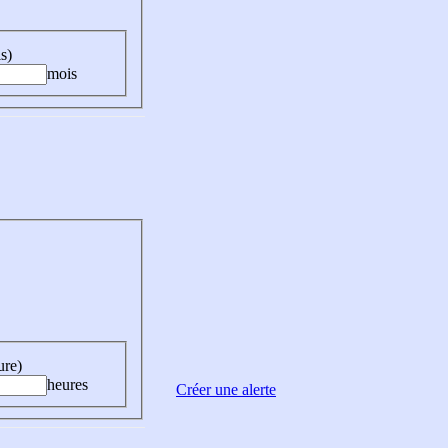
s)
mois
ure)
heures
Créer une alerte