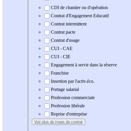
CDI de chantier ou d'opération
Contrat d'Engagement Educatif
Contrat intermittent
Contrat pacte
Contrat d'usage
CUI - CAE
CUI - CIE
Engagement à servir dans la réserve
Franchise
Insertion par l'activ.éco.
Portage salarial
Profession commerciale
Profession libérale
Reprise d'entreprise
Voir plus
de types de contrat