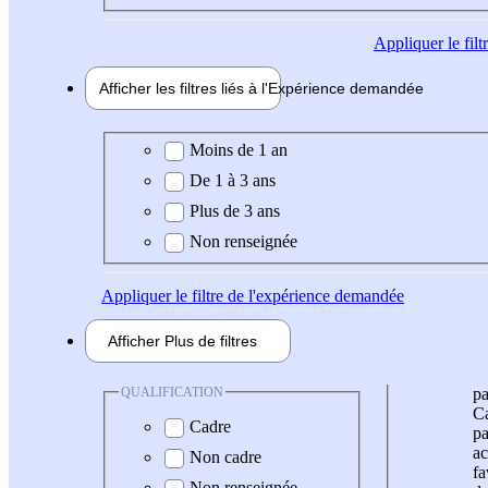
Appliquer
le fil
Afficher les filtres liés à l'
Expérience
demandée
Expérience demandée
Moins de 1 an
De 1 à 3 ans
Plus de 3 ans
Non renseignée
Appliquer
le filtre de l'expérience demandée
Afficher
Plus de
filtres
QUALIFICATION
pa
Ca
Cadre
pa
ac
Non cadre
fa
Non renseignée