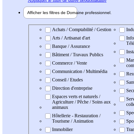
Appliquer
le filtre de durée hebdomadaire
Afficher les filtres de
Domaine pro
fessionnel
Domaine professionel
Achats / Comptabilité / Gestion
Indu
Arts / Artisanat d'art
Info
Tél
Banque / Assurance
Inst
Bâtiment / Travaux Publics
Mark
Commerce / Vente
com
Communication / Multimédia
Res
Conseil / Etudes
San
Direction d'entreprise
Secr
Espaces verts et naturels /
Serv
Agriculture / Pêche / Soins aux
coll
animaux
Spe
Hôtellerie - Restauration /
Tourisme / Animation
Spo
Immobilier
Tran