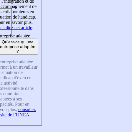
 l’intégration et de
’accompagnement de
s collaborateurs en
tuation de handicap.
ur en savoir plus,
nsultez cet article
.
treprise adaptée
Qu'est-ce qu'une
entreprise adaptée
?
entreprise adaptée
rmet à un travailleur
 situation de
ndicap d'exercer
e activité
ofessionnelle dans
s conditions
aptées à ses
pacités. Pour en
voir plus,
consultez
 site de l’UNEA
.