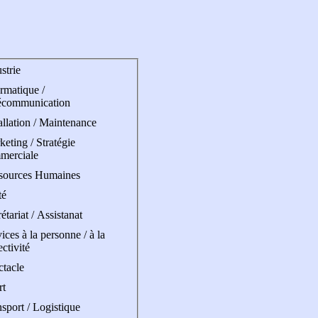
strie
rmatique /
écommunication
allation / Maintenance
eting / Stratégie
merciale
sources Humaines
té
étariat / Assistanat
ices à la personne / à la
ectivité
ctacle
rt
sport / Logistique