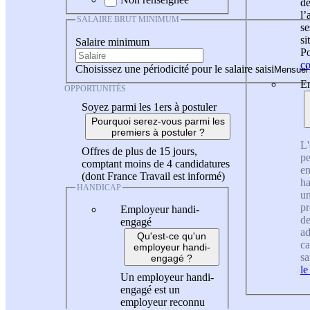
de
l
SALAIRE BRUT MINIMUM
se
si
Salaire minimum
Po
co
Choisissez une périodicité pour le salaire saisi
En
OPPORTUNITÉS
Soyez parmi les 1ers à postuler
Pourquoi serez-vous parmi les
premiers à postuler ?
L'
Offres de plus de 15 jours,
pe
comptant moins de 4 candidatures
en
(dont France Travail est informé)
ha
HANDICAP
un
pr
Employeur handi-
de
engagé
ad
Qu'est-ce qu'un
ca
employeur handi-
sa
engagé ?
le
Un employeur handi-
engagé est un
employeur reconnu