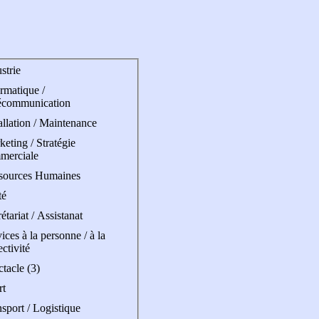
strie
rmatique /
écommunication
allation / Maintenance
eting / Stratégie
merciale
sources Humaines
té
étariat / Assistanat
ices à la personne / à la
ectivité
tacle (3)
rt
sport / Logistique