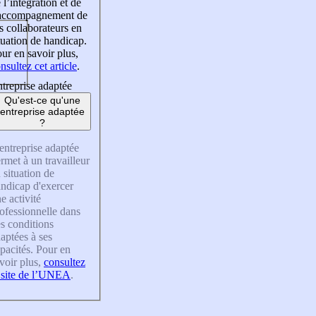
 l’intégration et de
’accompagnement de
s collaborateurs en
tuation de handicap.
ur en savoir plus,
nsultez cet article
.
treprise adaptée
Qu'est-ce qu'une
entreprise adaptée
?
entreprise adaptée
rmet à un travailleur
 situation de
ndicap d'exercer
e activité
ofessionnelle dans
s conditions
aptées à ses
pacités. Pour en
voir plus,
consultez
 site de l’UNEA
.