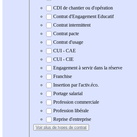
CDI de chantier ou d'opération
Contrat d'Engagement Educatif
Contrat intermittent
Contrat pacte
Contrat d'usage
CUI - CAE
CUI - CIE
Engagement à servir dans la réserve
Franchise
Insertion par l'activ.éco.
Portage salarial
Profession commerciale
Profession libérale
Reprise d'entreprise
Voir plus
de types de contrat