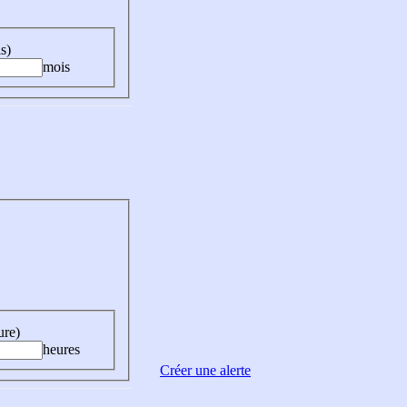
s)
mois
ure)
heures
Créer une alerte