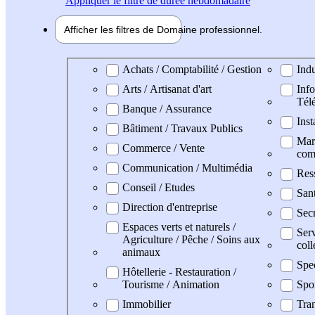
Appliquer
le filtre de durée hebdomadaire
Afficher les filtres de
Domaine pro
fessionnel
Domaine professionel
Achats / Comptabilité / Gestion
Indu
Arts / Artisanat d'art
Info
Tél
Banque / Assurance
Inst
Bâtiment / Travaux Publics
Mark
Commerce / Vente
com
Communication / Multimédia
Res
Conseil / Etudes
San
Direction d'entreprise
Secr
Espaces verts et naturels /
Serv
Agriculture / Pêche / Soins aux
coll
animaux
Spec
Hôtellerie - Restauration /
Tourisme / Animation
Spo
Immobilier
Tran