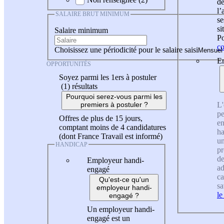
de
l
SALAIRE BRUT MINIMUM
se
si
Salaire minimum
Po
co
Choisissez une périodicité pour le salaire saisi
En
OPPORTUNITÉS
Soyez parmi les 1ers à postuler
(1)
résultats
Pourquoi serez-vous parmi les
L'
premiers à postuler ?
pe
Offres de plus de 15 jours,
en
comptant moins de 4 candidatures
ha
(dont France Travail est informé)
un
HANDICAP
pr
de
Employeur handi-
ad
engagé
ca
Qu'est-ce qu'un
sa
employeur handi-
le
engagé ?
Un employeur handi-
engagé est un