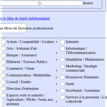
heures
er
le filtre de durée hebdomadaire
les filtres de
Domaine pro
fessionnel
ne professionel
Achats / Comptabilité / Gestion
Industrie
Arts / Artisanat d'art
Informatique /
Télécommunication
Banque / Assurance
Installation / Maintenance
Bâtiment / Travaux Publics
Marketing / Stratégie
Commerce / Vente
commerciale
Communication / Multimédia
Ressources Humaines
Conseil / Etudes
Santé
Direction d'entreprise
Secrétariat / Assistanat
Espaces verts et naturels /
Services à la personne / à l
Agriculture / Pêche / Soins aux
collectivité
animaux