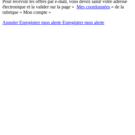
Pour recevoir les offres par e-mail, vous devez saisir votre adresse
électronique et la valider sur la page «
Mes coordonnées
» de la
rubrique « Mon compte »
Annuler
Enregistrer mon alerte
Enregistrer
mon alerte