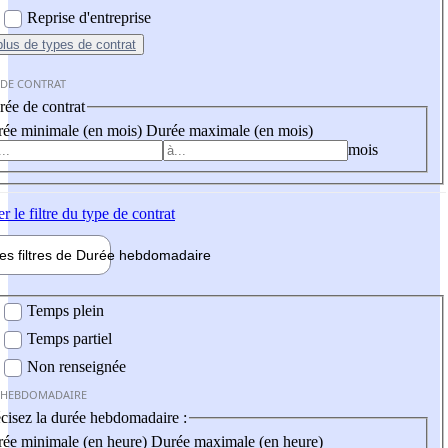
Reprise d'entreprise
plus
de types de contrat
 DE CONTRAT
ée de contrat
ée minimale (en mois)
Durée maximale (en mois)
mois
er
le filtre du type de contrat
les filtres de
Durée hebdo
madaire
 hebdomadaire
Temps plein
Temps partiel
Non renseignée
 HEBDOMADAIRE
cisez la durée hebdomadaire :
ée minimale (en heure)
Durée maximale (en heure)