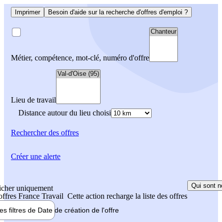
Imprimer
Besoin d'aide sur la recherche d'offres d'emploi ?
Métier, compétence, mot-clé, numéro d'offre
Lieu de travail
Distance autour du lieu choisi
Rechercher
des offres
Créer une alerte
Qui sont n
icher uniquement
 offres France Travail
Cette action recharge la liste des offres
les filtres de
Date de création
de l'offre