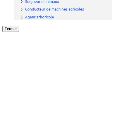
Fermer
Fermer
le détail de l'offre
/
Offre
sur
Offre précéden