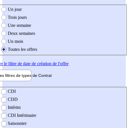
e création de l'offre
Un jour
Trois jours
Une semaine
Deux semaines
Un mois
Toutes les offres
er
le filtre de date de création de l'offre
les filtres de types de
Contrat
de contrat
CDI
CDD
Intérim
CDI Intérimaire
Saisonnier