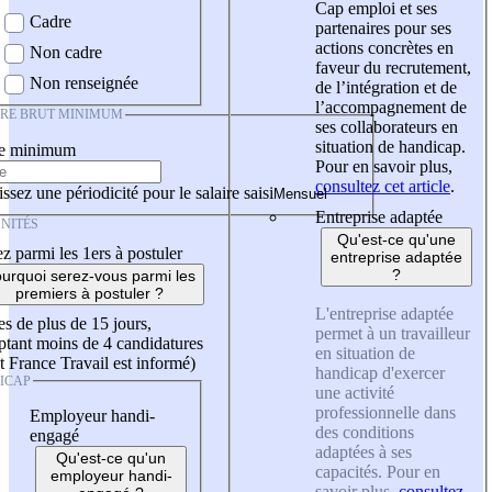
Cap emploi et ses
Cadre
partenaires pour ses
actions concrètes en
Non cadre
faveur du recrutement,
Non renseignée
de l’intégration et de
l’accompagnement de
IRE BRUT MINIMUM
ses collaborateurs en
situation de handicap.
re minimum
Pour en savoir plus,
consultez cet article
.
ssez une périodicité pour le salaire saisi
Entreprise adaptée
NITÉS
Qu'est-ce qu'une
z parmi les 1ers à postuler
entreprise adaptée
?
urquoi serez-vous parmi les
premiers à postuler ?
L'entreprise adaptée
es de plus de 15 jours,
permet à un travailleur
tant moins de 4 candidatures
en situation de
t France Travail est informé)
handicap d'exercer
ICAP
une activité
professionnelle dans
Employeur handi-
des conditions
engagé
adaptées à ses
Qu'est-ce qu'un
capacités. Pour en
employeur handi-
savoir plus,
consultez