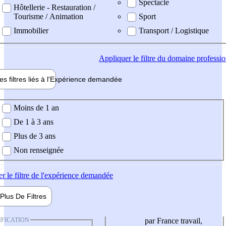
Spectacle
Hôtellerie - Restauration /
Tourisme / Animation
Sport
Immobilier
Transport / Logistique
Appliquer
le filtre du domaine professi
es filtres liés à l'
Expérience
demandée
ience demandée
Moins de 1 an
De 1 à 3 ans
Plus de 3 ans
Non renseignée
er
le filtre de l'expérience demandée
Plus De
Filtres
IFICATION
par France travail,